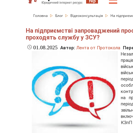
☰
Укр
Головна
Блог
Відеоконсультація
На підприємс
На підприємстві запроваджений прост
проходять службу у ЗСУ?
01.08.2025
Автор:
Лента от Протокола
Пере
Неза
прац
війс
війсь
періо
особ
контр
на п
періо
звіль
включ
КЗпП 