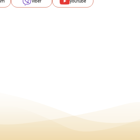
am
viber
youtube