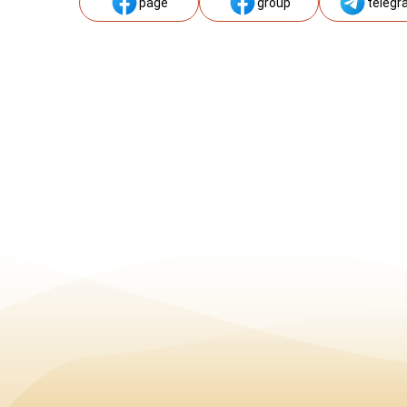
page
group
telegr