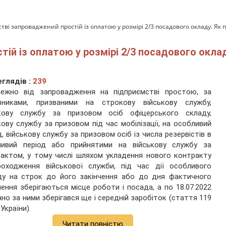
тві запроваджений простій із оплатою у розмірі 2/3 посадового окладу. Як 
ій із оплатою у розмірі 2/3 посадового оклад
глядів :
239
лежно від запровадження на підприємстві простою, за
івниками, призваними на строкову військову службу,
ькову службу за призовом осіб офіцерського складу,
кову службу за призовом під час мобілізації, на особливий
д, військову службу за призовом осіб із числа резервістів в
ливий період або прийнятими на військову службу за
актом, у тому числі шляхом укладення нового контракту
роходження військової служби, під час дії особливого
ду на строк до його закінчення або до дня фактичного
нення зберігаються місце роботи і посада, а по 18.07.2022
но за ними зберігався ще і середній заробіток (стаття 119
України).
Читати повністю