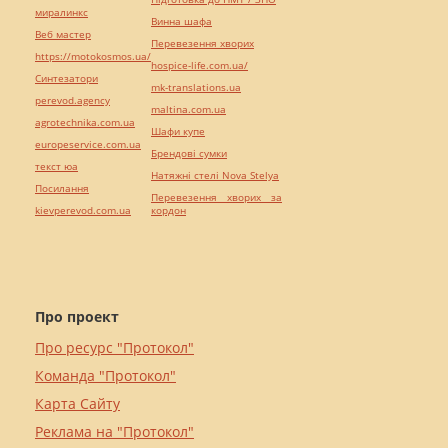
миралинкс
Винна шафа
Веб мастер
Перевезення хворих
https://motokosmos.ua/
hospice-life.com.ua/
Синтезатори
mk-translations.ua
perevod.agency
maltina.com.ua
agrotechnika.com.ua
Шафи купе
europeservice.com.ua
Брендові сумки
текст юа
Натяжні стелі Nova Stelya
Посилання
Перевезення хворих за
kievperevod.com.ua
кордон
Про проект
Про ресурс "Протокол"
Команда "Протокол"
Карта Сайту
Реклама на "Протокол"