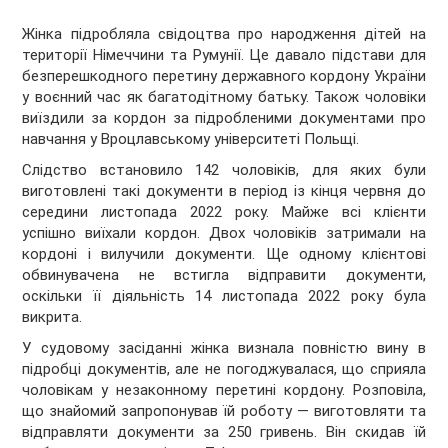
Жінка підробляла свідоцтва про народження дітей на
території Німеччини та Румунії. Це давало підстави для
безперешкодного перетину державного кордону України
у воєнний час як багатодітному батьку. Також чоловіки
виїздили за кордон за підробленими документами про
навчання у Вроцлавському університеті Польщі.
Слідство встановило 142 чоловіків, для яких були
виготовлені такі документи в період із кінця червня до
середини листопада 2022 року. Майже всі клієнти
успішно виїхали кордон. Двох чоловіків затримали на
кордоні і вилучили документи. Ще одному клієнтові
обвинувачена не встигла відправити документи,
оскільки її діяльність 14 листопада 2022 року була
викрита.
У судовому засіданні жінка визнала повністю вину в
підробці документів, але не погоджувалася, що сприяла
чоловікам у незаконному перетині кордону. Розповіла,
що знайомий запропонував їй роботу — виготовляти та
відправляти документи за 250 гривень. Він скидав їй