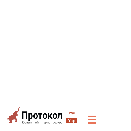
Рус
☰
Укр