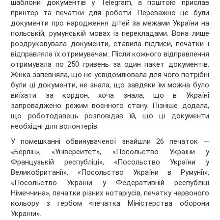
шаблони документів у Telegram, а поштою прислав
принтер та печатки для роботи. Переважно це були
документи про народження дітей за межами України на
польській, румунській мовах із перекладами. Вона лише
роздруковувала документи, ставила підписи, печатки і
відправляла їх отримувачам. Після кожного відправлення
отримувала по 250 гривень за один пакет документів.
Жінка запевняла, що не усвідомлювала для чого потрібні
були ці документи, не знала, що завдяки їм можна було
виїхати за кордон, хоча знала, що в Україні
запроваджено режим воєнного стану. Пізніше додала,
що роботодавець розповідав їй, що ці документи
необхідні для волонтерів.
У помешканні обвинуваченої знайшли 26 печаток —
«Берлін», «Університет», «Посольство України у
Французькій республіці», «Посольство України у
Великобританії», «Посольство України в Румунії»,
«Посольство України у Федеративній республіці
Німеччина», печатки різних нотаріусів, печатку червоного
кольору з гербом «печатка Міністерства оборони
України».