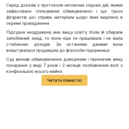
Серед доказів є протоколи негласних слідчих дій, якими
зафіксовано спілкування обвинуваченої і ще трьох
фігурантів цієї справи, матеріали щодо яких виділено в
окреме провадження.
Підсудна неодружена, має вищу освіту. Коли їй обирали
запобіжний захід, то вона ніде не працювала і не мала
стабільних доходів. За останніми даними вона
влаштувалася продавцем до фізособи-підприємця.
Суд визнав обвинувачення доведеним і призначив жінці
покарання у виді 7 років і 2 місяців позбавлення волі з
конфіскацією всього майна.
Читати повністю