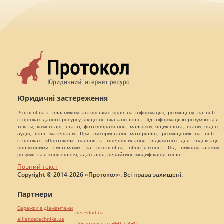
Юридичні застереження
Protocol.ua є власником авторських прав на інформацію, розміщену на веб -
сторінках даного ресурсу, якщо не вказано інше. Під інформацією розуміються
тексти, коментарі, статті, фотозображення, малюнки, ящик-шота, скани, відео,
аудіо, інші матеріали. При використанні матеріалів, розміщених на веб -
сторінках «Протокол» наявність гіперпосилання відкритого для індексації
пошуковими системами на protocol.ua обов`язкове. Під використанням
розуміється копіювання, адаптація, рерайтинг, модифікація тощо.
Повний текст
Copyright © 2014-2026 «Протокол». Всі права захищені.
Партнери
Сережки з діамантами
pereklad.ua
alliancetechnika.ua
Підготовка до НМТ / ЗНО