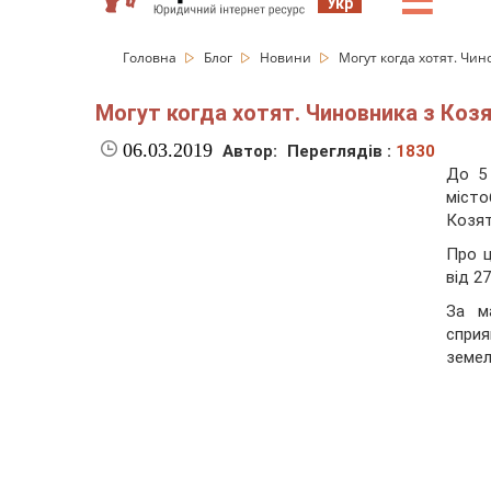
☰
Укр
Головна
Блог
Новини
Могут когда хотят. Чин
Могут когда хотят. Чиновника з Козя
06.03.2019
Автор:
Переглядів :
1830
До 5 
міст
Козят
Про 
від 2
За м
сприя
земел