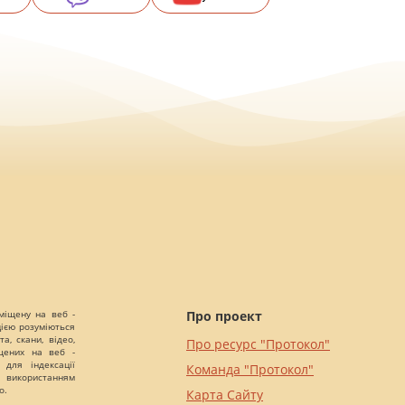
міщену на веб -
Про проект
цією розуміються
а, скани, відео,
Про ресурс "Протокол"
іщених на веб -
 для індексації
Команда "Протокол"
 використанням
о.
Карта Сайту