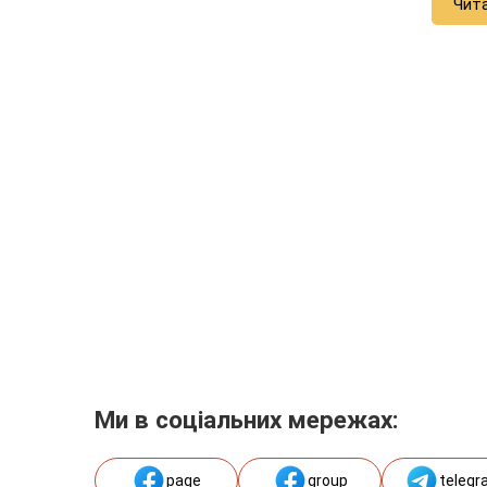
Чит
Ми в соціальних мережах:
page
group
telegr