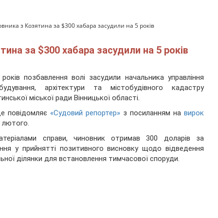
овника з Козятина за $300 хабара засудили на 5 років
тина за $300 хабара засудили на 5 років
років позбавлення волі засудили начальника управління
обудування, архітектури та містобудівного кадастру
инської міської ради Вінницької області.
це повідомляє
«Судовий репортер»
з посиланням на
вирок
7 лютого.
атеріалами справи, чиновник отримав 300 доларів за
ння у прийнятті позитивного висновку щодо відведення
ьної ділянки для встановлення тимчасової споруди.