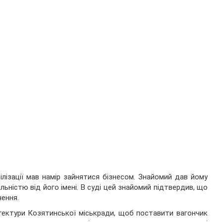
ілізації мав намір зайнятися бізнесом. Знайомий дав йому
ьністю від його імені. В суді цей знайомий підтвердив, що
чення.
хітектури Козятинської міськради, щоб поставити вагончик