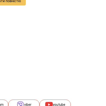
ати повністю
am
viber
youtube