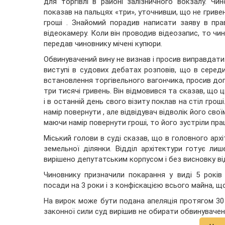
для торгівлі в районі залізничного вокзалу. Ч
показав на пальцях «три», уточнивши, що не гривен
гроші . Знайомий порадив написати заяву в пра
відеокамеру. Коли він проводив відеозапис, то чин
передав чиновнику мічені купюри.
Обвинувачений вину не визнав і просив виправдати.
виступі в судових дебатах розповів, що в серед
встановлення торгівельного вагончика, просив допо
три тисячі гривень. Він відмовився та сказав, що
і в останній день свого візиту поклав на стіл грош
намір повернути , але відвідувач відволік його сво
маючи намір повернути гроші, то його зустріли праці
Міський голови в суді сказав, що в головного ар
земельної ділянки. Відділ архітектури готує ли
вирішено депутатським корпусом і без висновку ві
Чиновнику призначили покарання у виді 5 років
посади на 3 роки і з конфіскацією всього майна, 
На вирок може бути подана апеляція протягом 30
законної сили суд вирішив не обирати обвинувачен