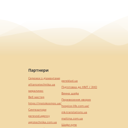
Партнери
Сережки з діамантами
pereklad.ua
alliancetechnika.ua
Підготовка до НМТ / ЗНО
миралинкс
Винна шафа
Веб мастер
Перевезення хворих
https://motokosmos.ua/
hospice-life.com.ua/
Синтезатори
mk-translations.ua
perevod.agency
maltina.com.ua
agrotechnika.com.ua
Шафи купе