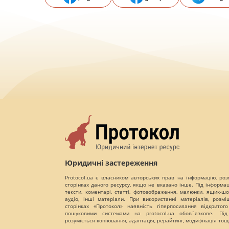
Юридичні застереження
Protocol.ua є власником авторських прав на інформацію, роз
сторінках даного ресурсу, якщо не вказано інше. Під інформа
тексти, коментарі, статті, фотозображення, малюнки, ящик-шот
аудіо, інші матеріали. При використанні матеріалів, розм
сторінках «Протокол» наявність гіперпосилання відкритого
пошуковими системами на protocol.ua обов`язкове. Під
розуміється копіювання, адаптація, рерайтинг, модифікація тощ