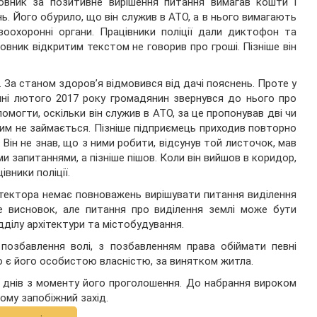
иновник за позитивне вирішення питання вимагав кошти і
ь. Його обурило, що він служив в АТО, а в нього вимагають
воохоронні органи. Працівники поліції дали диктофон та
овник відкритим текстом не говорив про гроші. Пізніше він
 За станом здоров’я відмовився від дачі пояснень. Проте у
ині лютого 2017 року громадянин звернувся до нього про
могти, оскільки він служив в АТО, за це пропонував дві чи
 цим не займається. Пізніше підприємець приходив повторно
і. Він не знав, що з ними робити, відсунув той листочок, мав
їми запитаннями, а пізніше пішов. Коли він вийшов в коридор,
вники поліції.
хітектора немає повноважень вирішувати питання виділення
ше висновок, але питання про виділення землі може бути
дділу архітектури та містобудування.
 позбавлення волі, з позбавленням права обіймати певні
що є його особистою власністю, за винятком житла.
 днів з моменту його проголошення. До набрання вироком
ому запобіжний захід.