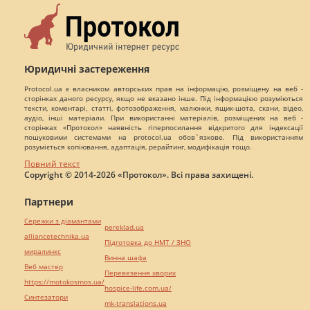
Юридичні застереження
Protocol.ua є власником авторських прав на інформацію, розміщену на веб -
сторінках даного ресурсу, якщо не вказано інше. Під інформацією розуміються
тексти, коментарі, статті, фотозображення, малюнки, ящик-шота, скани, відео,
аудіо, інші матеріали. При використанні матеріалів, розміщених на веб -
сторінках «Протокол» наявність гіперпосилання відкритого для індексації
пошуковими системами на protocol.ua обов`язкове. Під використанням
розуміється копіювання, адаптація, рерайтинг, модифікація тощо.
Повний текст
Copyright © 2014-2026 «Протокол». Всі права захищені.
Партнери
Сережки з діамантами
pereklad.ua
alliancetechnika.ua
Підготовка до НМТ / ЗНО
миралинкс
Винна шафа
Веб мастер
Перевезення хворих
https://motokosmos.ua/
hospice-life.com.ua/
Синтезатори
mk-translations.ua