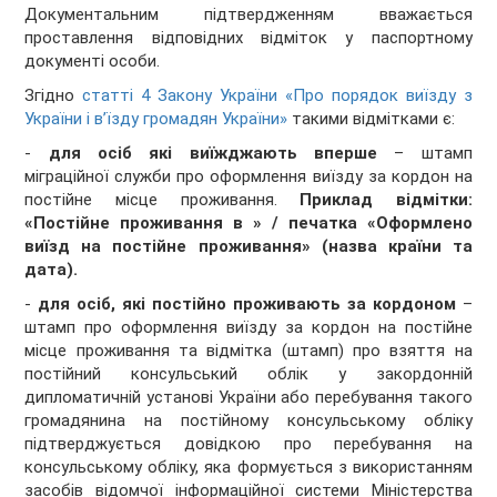
Документальним підтвердженням вважається
проставлення відповідних відміток у паспортному
документі особи.
Згідно
статті 4 Закону України «Про порядок виїзду з
України і в’їзду громадян України»
такими відмітками є:
-
для осіб які виїжджають вперше
– штамп
міграційної служби про оформлення виїзду за кордон на
постійне місце проживання.
Приклад відмітки:
«Постійне проживання в » / печатка «Оформлено
виїзд на постійне проживання» (назва країни та
дата).
-
для осіб, які постійно проживають за кордоном
–
штамп про оформлення виїзду за кордон на постійне
місце проживання та відмітка (штамп) про взяття на
постійний консульський облік у закордонній
дипломатичній установі України або перебування такого
громадянина на постійному консульському обліку
підтверджується довідкою про перебування на
консульському обліку, яка формується з використанням
засобів відомчої інформаційної системи Міністерства