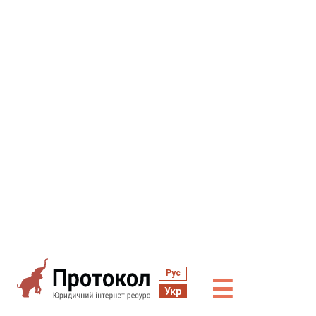
Рус
☰
Укр