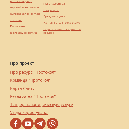
perevod.agency
maltina.com.ua
agrotechnika.com.ua
Шафи купе
europeservice.com.ua
Брендові сумки
текст юа
Натяжні стелі Nova Stelya
Посилання
Перевезення хворих за
kievperevod.com.ua
кордон
Про проект
Про ресурс "Протокол"
Команда "Протокол"
Карта Сайту
Реклама на "Протокол"
Тендер на юридическую услугу
Угода користувача