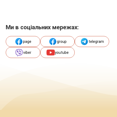
Ми в соціальних мережах:
page
group
telegram
viber
youtube