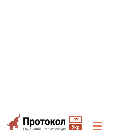
Рус
☰
Укр