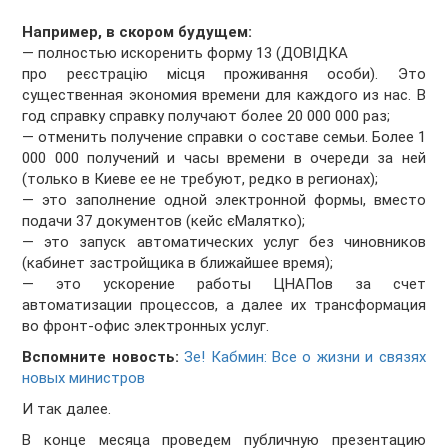
Например, в скором будущем:
— полностью искоренить форму 13 (ДОВІДКА
про реєстрацію місця проживання особи). Это
существенная экономия времени для каждого из нас. В
год справку справку получают более 20 000 000 раз;
— отменить получение справки о составе семьи. Более 1
000 000 получений и часы времени в очереди за ней
(только в Киеве ее не требуют, редко в регионах);
— это заполнение одной электронной формы, вместо
подачи 37 документов (кейс єМалятко);
— это запуск автоматических услуг без чиновников
(кабинет застройщика в ближайшее время);
— это ускорение работы ЦНАПов за счет
автоматизации процессов, а далее их трансформация
во фронт-офис электронных услуг.
Вспомните новость:
Зе! Кабмин: Все о жизни и связях
новых министров
И так далее.
В конце месяца проведем публичную презентацию