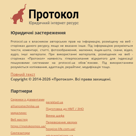
Юридичні застереження
Protocol.ua є власником авторських прав на інформацію, розміщену на веб -
сторінках даного ресурсу, якщо не вказано інше. Під інформацією розуміються
тексти, коментарі, статті, фотозображення, малюнки, ящик-шота, скани, відео,
аудіо, інші матеріали. При використанні матеріалів, розміщених на веб -
сторінках «Протокол» наявність гіперпосилання відкритого для індексації
пошуковими системами на protocol.ua обов`язкове. Під використанням
розуміється копіювання, адаптація, рерайтинг, модифікація тощо.
Повний текст
Copyright © 2014-2026 «Протокол». Всі права захищені.
Партнери
Сережки з діамантами
pereklad.ua
alliancetechnika.ua
Підготовка до НМТ / ЗНО
миралинкс
Винна шафа
Веб мастер
Перевезення хворих
https://motokosmos.ua/
hospice-life.com.ua/
Синтезатори
mk-translations.ua