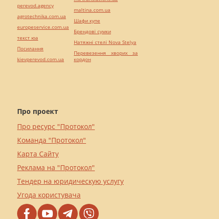
perevod.agency
maltina.com.ua
agrotechnika.com.ua
Шафи купе
europeservice.com.ua
Брендові сумки
текст юа
Натяжні стелі Nova Stelya
Посилання
Перевезення хворих за
kievperevod.com.ua
кордон
Про проект
Про ресурс "Протокол"
Команда "Протокол"
Карта Сайту
Реклама на "Протокол"
Тендер на юридическую услугу
Угода користувача