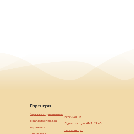
Партнери
Сережки з діамантами
pereklad.ua
alliancetechnika.ua
Підготовка до НМТ / ЗНО
миралинкс
Винна шафа
Веб мастер