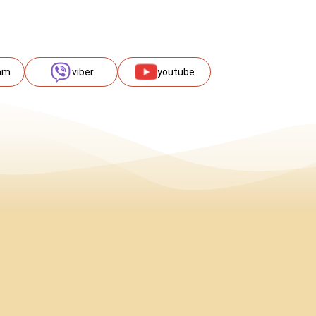
am
viber
youtube