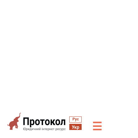
Рус
☰
Укр