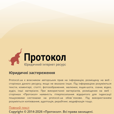
Юридичні застереження
Protocol.ua є власником авторських прав на інформацію, розміщену на веб -
сторінках даного ресурсу, якщо не вказано інше. Під інформацією розуміються
тексти, коментарі, статті, фотозображення, малюнки, ящик-шота, скани, відео,
аудіо, інші матеріали. При використанні матеріалів, розміщених на веб -
сторінках «Протокол» наявність гіперпосилання відкритого для індексації
пошуковими системами на protocol.ua обов`язкове. Під використанням
розуміється копіювання, адаптація, рерайтинг, модифікація тощо.
Повний текст
Copyright © 2014-2026 «Протокол». Всі права захищені.