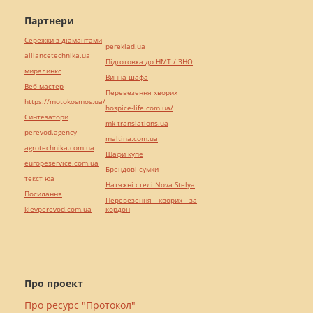
Партнери
Сережки з діамантами
pereklad.ua
alliancetechnika.ua
Підготовка до НМТ / ЗНО
миралинкс
Винна шафа
Веб мастер
Перевезення хворих
https://motokosmos.ua/
hospice-life.com.ua/
Синтезатори
mk-translations.ua
perevod.agency
maltina.com.ua
agrotechnika.com.ua
Шафи купе
europeservice.com.ua
Брендові сумки
текст юа
Натяжні стелі Nova Stelya
Посилання
Перевезення хворих за
kievperevod.com.ua
кордон
Про проект
Про ресурс "Протокол"