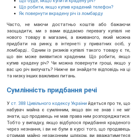
Що буде, якщо купити крадену річ?
Що робити, якщо купив крадений телефон?
Як повернути вкрадену річ із ломбарду
Часто, не маючи достатньо коштів або бажаючи
заощадити, ми з вами віддаємо перевагу купівлі не
нового товару в магазині, а вживаного, який можна
придбати на ринку, в інтернеті у приватних осіб, у
ломбарді… Одним із ризиків купівлі такого товару є те,
що він може виявитися краденим. Що робити, якщо
купив крадену річ? Чи можна повернути гроші, якщо у
вас цю річ вилучать? Нижче ви знайдете відповідь на ці
та низку інших важливих питань.
Сумлінність придбання речі
У
ст. 388 Цивільного кодексу України
йдеться про те, що
набувач майна є сумлінним, якщо він не знав і не міг
знати, що продавець не мав права ним розпоряджатися.
Тобто у випадку, якщо відбулося придбання краденого
через незнання, і ви не були в курсі того, що продавець
отримав майно незаконним шляхом, ви вважатиметеся