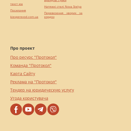
Брендові сумки
текст юа
Натяжні стелі Nova Stelya
Посилання
Перевезення хворих за
kievperevod.com.ua
кордон
Про проект
Про ресурс "Протокол"
Команда "Протокол"
Карта Сайту
Реклама на "Протокол"
Тендер на юридическую услугу
Угода користувача