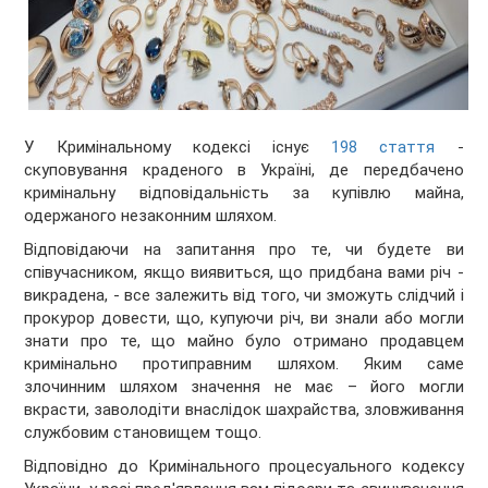
У Кримінальному кодексі існує
198 стаття
-
скуповування краденого в Україні, де передбачено
кримінальну відповідальність за купівлю майна,
одержаного незаконним шляхом.
Відповідаючи на запитання про те, чи будете ви
співучасником, якщо виявиться, що придбана вами річ -
викрадена, - все залежить від того, чи зможуть слідчий і
прокурор довести, що, купуючи річ, ви знали або могли
знати про те, що майно було отримано продавцем
кримінально протиправним шляхом. Яким саме
злочинним шляхом значення не має – його могли
вкрасти, заволодіти внаслідок шахрайства, зловживання
службовим становищем тощо.
Відповідно до Кримінального процесуального кодексу