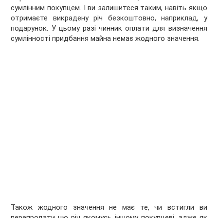
сумлінним покупцем. І ви залишитеся таким, навіть якщо
отримаєте викрадену річ безкоштовно, наприклад, у
подарунок. У цьому разі чинник оплати для визначення
сумлінності придбання майна немає жодного значення.
Також жодного значення не має те, чи встигли ви
перепродати цю річ якомусь іншому покупцеві, адже як