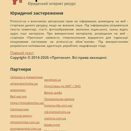
Юридичні застереження
Protocol.ua є власником авторських прав на інформацію, розміщену на веб -
сторінках даного ресурсу, якщо не вказано інше. Під інформацією розуміються
тексти, коментарі, статті, фотозображення, малюнки, ящик-шота, скани, відео,
аудіо, інші матеріали. При використанні матеріалів, розміщених на веб -
сторінках «Протокол» наявність гіперпосилання відкритого для індексації
пошуковими системами на protocol.ua обов`язкове. Під використанням
розуміється копіювання, адаптація, рерайтинг, модифікація тощо.
Повний текст
Copyright © 2014-2026 «Протокол». Всі права захищені.
Партнери
Сережки з діамантами
pereklad.ua
alliancetechnika.ua
Підготовка до НМТ / ЗНО
миралинкс
Винна шафа
Веб мастер
Перевезення хворих
https://motokosmos.ua/
hospice-life.com.ua/
Синтезатори
mk-translations.ua
perevod.agency
maltina.com.ua
agrotechnika.com.ua
Шафи купе
europeservice.com.ua