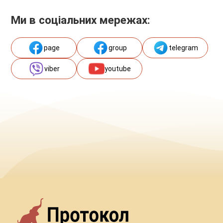
Ми в соціальних мережах:
page
group
telegram
viber
youtube