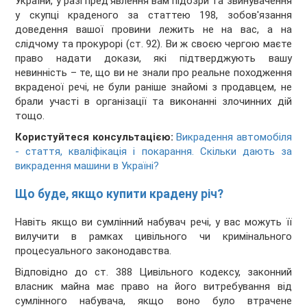
України, у разі пред'явлення вам підозри та звинувачення
у скупці краденого за статтею 198, зобов'язання
доведення вашої провини лежить не на вас, а на
слідчому та прокурорі (ст. 92). Ви ж своєю чергою маєте
право надати докази, які підтверджують вашу
невинність – те, що ви не знали про реальне походження
вкраденої речі, не були раніше знайомі з продавцем, не
брали участі в організації та виконанні злочинних дій
тощо.
Користуйтеся консультацією:
Викрадення автомобіля
- стаття, кваліфікація і покарання. Скільки дають за
викрадення машини в Україні?
Що буде, якщо купити крадену річ?
Навіть якщо ви сумлінний набувач речі, у вас можуть її
вилучити в рамках цивільного чи кримінального
процесуального законодавства.
Відповідно до ст. 388 Цивільного кодексу, законний
власник майна має право на його витребування від
сумлінного набувача, якщо воно було втрачене