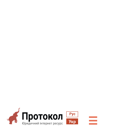
Рус
☰
Укр