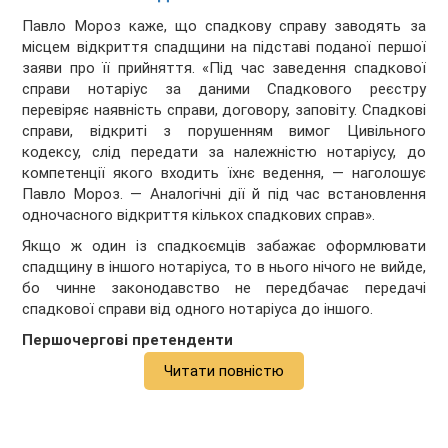
Павло Мороз каже, що спадкову справу заводять за
місцем відкриття спадщини на підставі поданої першої
заяви про її прийняття. «Під час заведення спадкової
справи нотаріус за даними Спадкового реєстру
перевіряє наявність справи, договору, заповіту. Спадкові
справи, відкриті з порушенням вимог Цивільного
кодексу, слід передати за належністю нотаріусу, до
компетенції якого входить їхнє ведення, — наголошує
Павло Мороз. — Аналогічні дії й під час встановлення
одночасного відкриття кількох спадкових справ».
Якщо ж один із спадкоємців забажає оформлювати
спадщину в іншого нотаріуса, то в нього нічого не вийде,
бо чинне законодавство не передбачає передачі
спадкової справи від одного нотаріуса до іншого.
Першочергові претенденти
Читати повністю