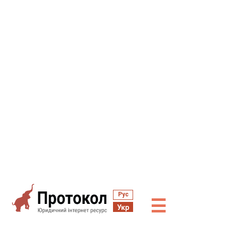
Рус
☰
Укр