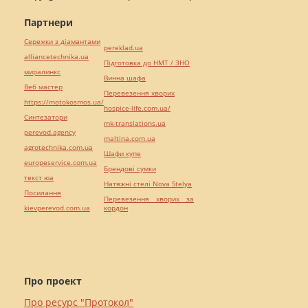
Партнери
Сережки з діамантами
pereklad.ua
alliancetechnika.ua
Підготовка до НМТ / ЗНО
миралинкс
Винна шафа
Веб мастер
Перевезення хворих
https://motokosmos.ua/
hospice-life.com.ua/
Синтезатори
mk-translations.ua
perevod.agency
maltina.com.ua
agrotechnika.com.ua
Шафи купе
europeservice.com.ua
Брендові сумки
текст юа
Натяжні стелі Nova Stelya
Посилання
Перевезення хворих за
kievperevod.com.ua
кордон
Про проект
Про ресурс "Протокол"