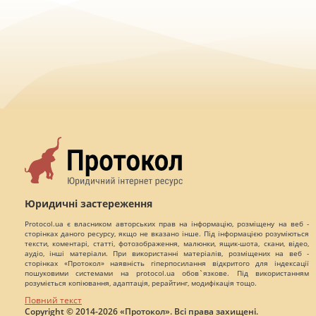
Юридичні застереження
Protocol.ua є власником авторських прав на інформацію, розміщену на веб -
сторінках даного ресурсу, якщо не вказано інше. Під інформацією розуміються
тексти, коментарі, статті, фотозображення, малюнки, ящик-шота, скани, відео,
аудіо, інші матеріали. При використанні матеріалів, розміщених на веб -
сторінках «Протокол» наявність гіперпосилання відкритого для індексації
пошуковими системами на protocol.ua обов`язкове. Під використанням
розуміється копіювання, адаптація, рерайтинг, модифікація тощо.
Повний текст
Copyright © 2014-2026 «Протокол». Всі права захищені.