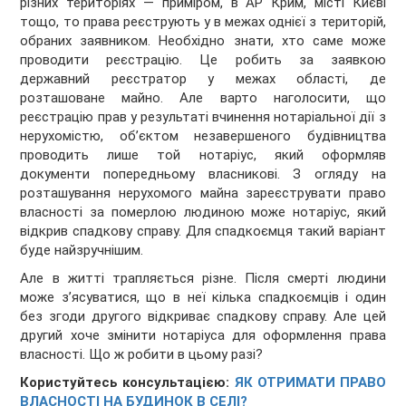
різних територіях — приміром, в АР Крим, місті Києві
тощо, то права реєструють у в межах однієї з територій,
обраних заявником. Необхідно знати, хто саме може
проводити реєстрацію. Це робить за заявкою
державний реєстратор у ме­жах області, де
розташоване майно. Але варто наголосити, що
реєстрацію прав у результаті вчинення нотаріальної дії з
нерухомістю, об’єктом незавершеного будівництва
проводить лише той нотаріус, який оформляв
документи попередньому власникові. З огляду на
розташування нерухомого майна зареєструвати право
власності за померлою людиною може нотаріус, який
відкрив спадкову справу. Для спадкоємця такий варіант
буде найзручнішим.
Але в житті трапляється різне. Після смерті людини
може з’ясуватися, що в неї кілька спадкоємців і один
без згоди другого відкриває спадкову справу. Але цей
другий хоче змінити нотаріуса для оформлення права
власності. Що ж робити в цьому разі?
Користуйтесь консультацією:
ЯК ОТРИМАТИ ПРАВО
ВЛАСНОСТІ НА БУДИНОК В СЕЛІ?