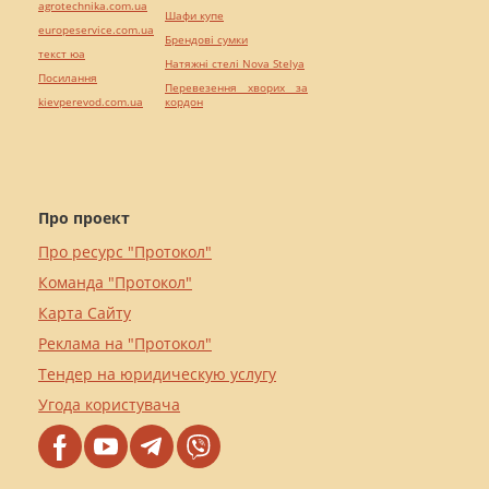
agrotechnika.com.ua
Шафи купе
europeservice.com.ua
Брендові сумки
текст юа
Натяжні стелі Nova Stelya
Посилання
Перевезення хворих за
kievperevod.com.ua
кордон
Про проект
Про ресурс "Протокол"
Команда "Протокол"
Карта Сайту
Реклама на "Протокол"
Тендер на юридическую услугу
Угода користувача