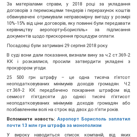
За матеріалами справи, у 2018 році за укладання
договорів з переможцями тендерів і перерахунок коштів
обвинувачені отримували неправомірну вигоду у розмірі
10%-15% від ціни договорів, яку повинні були передавати
керівництву аеропорту«Бориспіль» за підписання
документів щодо прискорення процедури оплати.
Посадовці були затримані 29 серпня 2018 року.
В суді вони дали показання, визнали вину за ч.2 ст.369-2
КК і розкаялися, просили затвердити укладені з
прокурором угоди.
25 500 грн штрафу – це одна тисяча п’ятсот
неоподатковуваних мінімумів доходів громадян. Ч.2
ст.369-2 КК передбачено покарання штрафом від
семисот п’ятдесяти до однієї тисячі п’ятисот
неоподатковуваних мінімумів доходів громадян або
позбавленням волі на строк від двох до п’яти років.
Вспомните новость:
Аэропорт Борисполь заплатил
почти 13 млн грн штрафа за монополизм
У вироку наводиться список компаній, від яких