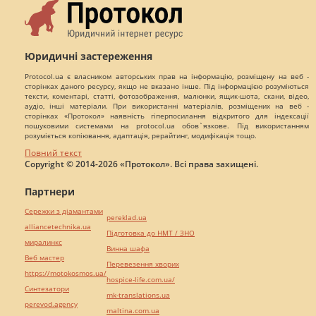
Юридичні застереження
Protocol.ua є власником авторських прав на інформацію, розміщену на веб -
сторінках даного ресурсу, якщо не вказано інше. Під інформацією розуміються
тексти, коментарі, статті, фотозображення, малюнки, ящик-шота, скани, відео,
аудіо, інші матеріали. При використанні матеріалів, розміщених на веб -
сторінках «Протокол» наявність гіперпосилання відкритого для індексації
пошуковими системами на protocol.ua обов`язкове. Під використанням
розуміється копіювання, адаптація, рерайтинг, модифікація тощо.
Повний текст
Copyright © 2014-2026 «Протокол». Всі права захищені.
Партнери
Сережки з діамантами
pereklad.ua
alliancetechnika.ua
Підготовка до НМТ / ЗНО
миралинкс
Винна шафа
Веб мастер
Перевезення хворих
https://motokosmos.ua/
hospice-life.com.ua/
Синтезатори
mk-translations.ua
perevod.agency
maltina.com.ua