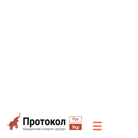
Рус
☰
Укр