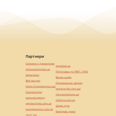
Партнери
Сережки з діамантами
pereklad.ua
alliancetechnika.ua
Підготовка до НМТ / ЗНО
миралинкс
Винна шафа
Веб мастер
Перевезення хворих
https://motokosmos.ua/
hospice-life.com.ua/
Синтезатори
mk-translations.ua
perevod.agency
maltina.com.ua
agrotechnika.com.ua
Шафи купе
europeservice.com.ua
Брендові сумки
текст юа