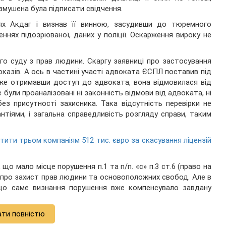
змушена була підписати свідчення.
нях Акдаг і визнав її винною, засудивши до тюремного
еннях підозрюваної, даних у поліції. Оскарження вироку не
го суду з прав людини. Скаргу заявниці про застосування
оказів. А ось в частині участі адвоката ЄСПЛ поставив під
адже отримавши доступ до адвоката, вона відмовилася від
 були проаналізовані ні законність відмови від адвоката, ні
 без присутності захисника. Така відсутність перевірки не
тіями, і загальна справедливість розгляду справи, таким
тити трьом компаніям 512 тис. євро за скасування ліцензій
о мало місце порушення п.1 та п/п. «c» п.3 ст.6 (право на
 про захист прав людини та основоположних свобод. Але в
, що саме визнання порушення вже компенсувало завдану
ати повністю