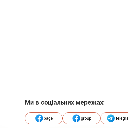
Ми в соціальних мережах:
page
group
telegr