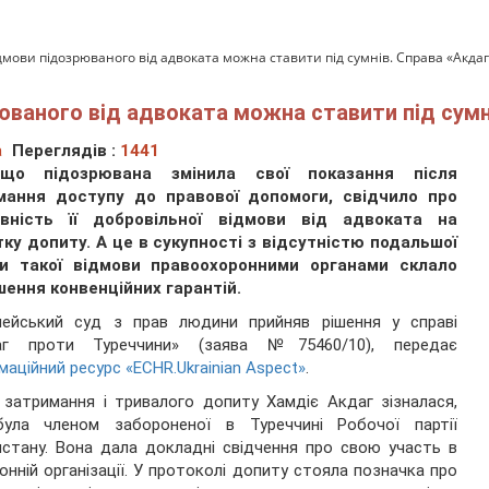
дмови підозрюваного від адвоката можна ставити під сумнів. Справа «Акда
юваного від адвоката можна ставити під сумн
а
Переглядів :
1441
що підозрювана змінила свої показання після
мання доступу до правової допомоги, свідчило про
івність її добровільної відмови від адвоката на
ку допиту. А це в сукупності з відсутністю подальшої
ки такої відмови правоохоронними органами склало
ення конвенційних гарантій.
пейський суд з прав людини прийняв рішення у справі
аг проти Туреччини» (заява №75460/10), передає
маційний ресурс «ECHR.Ukrainian Aspect»
.
 затримання і тривалого допиту Хамдіє Акдаг зізналася,
ула членом забороненої в Туреччині Робочої партії
стану. Вона дала докладні свідчення про свою участь в
онній організації. У протоколі допиту стояла позначка про