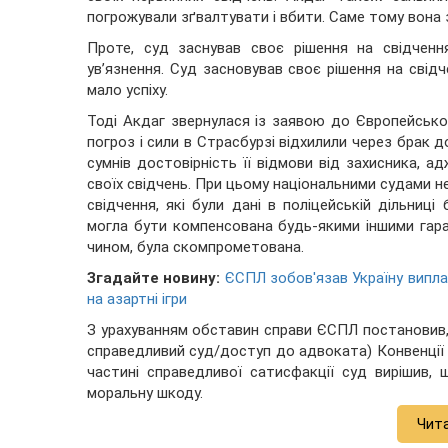
погрожували зґвалтувати і вбити. Саме тому вона 
Проте, суд заснував своє рішення на свідчен
ув’язнення. Суд засновував своє рішення на свідч
мало успіху.
Тоді Акдаг звернулася із заявою до Європейсько
погроз і сили в Страсбурзі відхилили через брак д
сумнів достовірність її відмови від захисника, 
своїх свідчень. При цьому національними судами не
свідчення, які були дані в поліцейській дільниці
могла бути компенсована будь-якими іншими гаран
чином, була скомпрометована.
Згадайте новину:
ЄСПЛ зобов'язав Україну випла
на азартні ігри
З урахуванням обставин справи ЄСПЛ постановив, щ
справедливий суд/доступ до адвоката) Конвенції
частині справедливої сатисфакції суд вирішив
моральну шкоду.
Чит