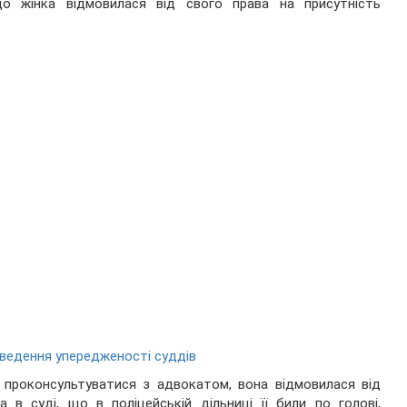
що жінка відмовилася від свого права на присутність
ведення упередженості суддів
 проконсультуватися з адвокатом, вона відмовилася від
 в суді, що в поліцейській дільниці її били по голові,