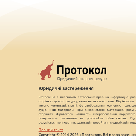
Юридичні застереження
Protocol.ua є власником авторських прав на інформацію, роз
сторінках даного ресурсу, якщо не вказано інше. Під інформа
тексти, коментарі, статті, фотозображення, малюнки, ящик-шот
аудіо, інші матеріали. При використанні матеріалів, розм
сторінках «Протокол» наявність гіперпосилання відкритого
пошуковими системами на protocol.ua обов`язкове. Під
розуміється копіювання, адаптація, рерайтинг, модифікація тощ
Повний текст
Copyright © 2014-2026 «Протокол». Всі права захищен