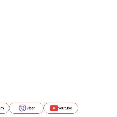
am
viber
youtube