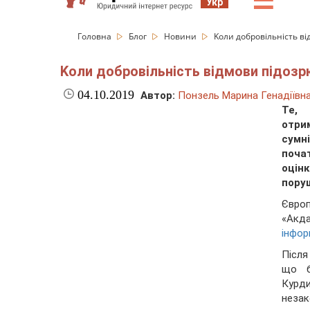
☰
Укр
Головна
Блог
Новини
Kоли добровільність ві
Kоли добровільність відмови підозр
04.10.2019
Автор:
Понзель Марина Генадіївн
Те, 
отри
сумн
почат
оцін
поруш
Євро
«Акд
інфор
Після
що б
Курди
незак