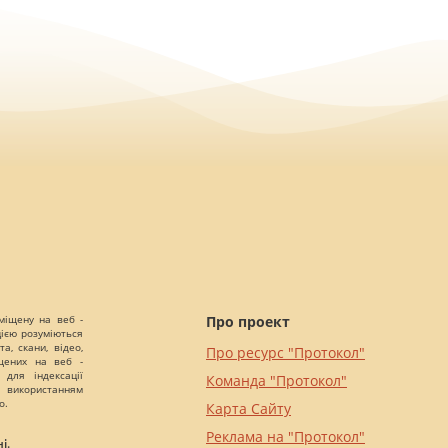
міщену на веб -
Про проект
цією розуміються
а, скани, відео,
Про ресурс "Протокол"
іщених на веб -
 для індексації
Команда "Протокол"
 використанням
о.
Карта Сайту
Реклама на "Протокол"
і.