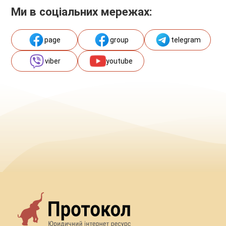
Ми в соціальних мережах:
page
group
telegram
viber
youtube