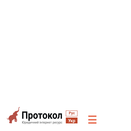
Рус
☰
Укр