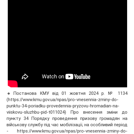
🔸Постанова КМУ від 01 жовтня 2024 р. № 1134
(https://www.kmu.gov.ua/npas/pro-vnesennia-zminy-do-
punktu-34-poriadku-provedennia-pryzovu-hromadian-na-
viiskovu-sluzhbu-pid-t011024) Про внесення зміни до
пункту 34 Порядку проведення призову громадян на
військову службу під час мобілізації, на особливий період
- https://www.kmu.gov.ua/npas/pro-vnesennia-zminy-do-