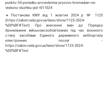
punktu-34-poriadku-provedennia-pryzovu-hromadian-na-
viiskovu-sluzhbu-pid-t011024
🔸Постанова КМУ від 1 жовтня 2024 р. № 1125
(https://zakon.rada.gov.ua/laws/show/1125-2024-
%D0%BF#Text) Про внесення змін до Порядку
бронювання військовозобов’язаних під час воєнного
стану засобами Єдиного державного вебпорталу
електронних послуг -
https://zakon.rada.gov.ua/laws/show/1125-2024-
%D0%BF#Text