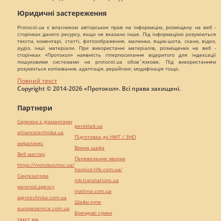
Юридичні застереження
Protocol.ua є власником авторських прав на інформацію, розміщену на веб -
сторінках даного ресурсу, якщо не вказано інше. Під інформацією розуміються
тексти, коментарі, статті, фотозображення, малюнки, ящик-шота, скани, відео,
аудіо, інші матеріали. При використанні матеріалів, розміщених на веб -
сторінках «Протокол» наявність гіперпосилання відкритого для індексації
пошуковими системами на protocol.ua обов`язкове. Під використанням
розуміється копіювання, адаптація, рерайтинг, модифікація тощо.
Повний текст
Copyright © 2014-2026 «Протокол». Всі права захищені.
Партнери
Сережки з діамантами
pereklad.ua
alliancetechnika.ua
Підготовка до НМТ / ЗНО
миралинкс
Винна шафа
Веб мастер
Перевезення хворих
https://motokosmos.ua/
hospice-life.com.ua/
Синтезатори
mk-translations.ua
perevod.agency
maltina.com.ua
agrotechnika.com.ua
Шафи купе
europeservice.com.ua
Брендові сумки
текст юа