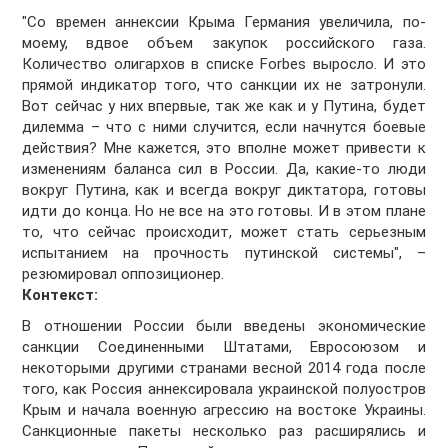
"Со времен аннексии Крыма Германия увеличила, по-
моему, вдвое объем закупок российского газа.
Количество олигархов в списке Forbes выросло. И это
прямой индикатор того, что санкции их не затронули.
Вот сейчас у них впервые, так же как и у Путина, будет
дилемма – что с ними случится, если начнутся боевые
действия? Мне кажется, это вполне может привести к
изменениям баланса сил в России. Да, какие-то люди
вокруг Путина, как и всегда вокруг диктатора, готовы
идти до конца. Но не все на это готовы. И в этом плане
то, что сейчас происходит, может стать серьезным
испытанием на прочность путинской системы", –
резюмировал оппозиционер.
Контекст:
В отношении России были введены экономические
санкции Соединенными Штатами, Евросоюзом и
некоторыми другими странами весной 2014 года после
того, как Россия аннексировала украинской полуостров
Крым и начала военную агрессию на востоке Украины.
Санкционные пакеты несколько раз расширялись и