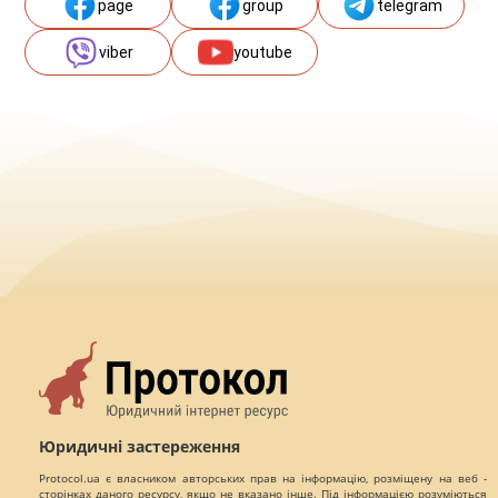
page
group
telegram
viber
youtube
Юридичні застереження
Protocol.ua є власником авторських прав на інформацію, розміщену на веб -
сторінках даного ресурсу, якщо не вказано інше. Під інформацією розуміються