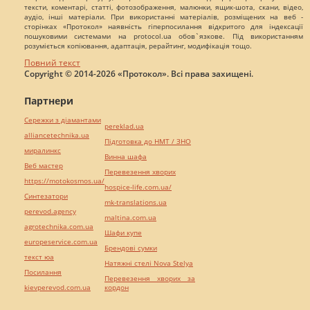
тексти, коментарі, статті, фотозображення, малюнки, ящик-шота, скани, відео,
аудіо, інші матеріали. При використанні матеріалів, розміщених на веб -
сторінках «Протокол» наявність гіперпосилання відкритого для індексації
пошуковими системами на protocol.ua обов`язкове. Під використанням
розуміється копіювання, адаптація, рерайтинг, модифікація тощо.
Повний текст
Copyright © 2014-2026 «Протокол». Всі права захищені.
Партнери
Сережки з діамантами
pereklad.ua
alliancetechnika.ua
Підготовка до НМТ / ЗНО
миралинкс
Винна шафа
Веб мастер
Перевезення хворих
https://motokosmos.ua/
hospice-life.com.ua/
Синтезатори
mk-translations.ua
perevod.agency
maltina.com.ua
agrotechnika.com.ua
Шафи купе
europeservice.com.ua
Брендові сумки
текст юа
Натяжні стелі Nova Stelya
Посилання
Перевезення хворих за
kievperevod.com.ua
кордон