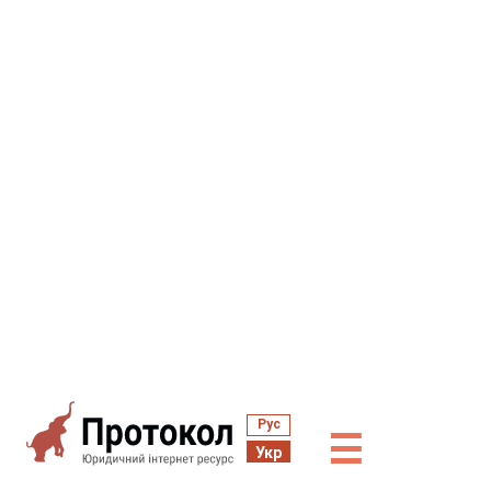
Рус
☰
Укр