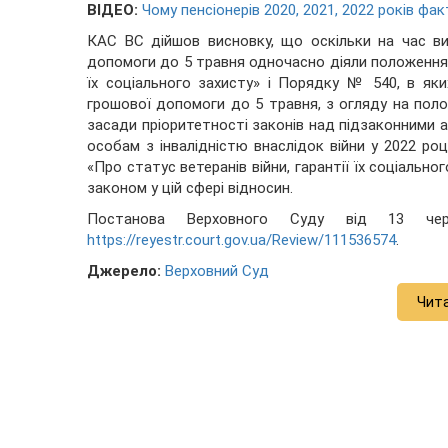
ВІДЕО:
Чому пенсіонерів 2020, 2021, 2022 років фа
КАС ВС дійшов висновку, що оскільки на час ви
допомоги до 5 травня одночасно діяли положення ст
їх соціального захисту» і Порядку № 540, в яки
грошової допомоги до 5 травня, з огляду на поло
засади пріоритетності законів над підзаконними 
особам з інвалідністю внаслідок війни у 2022 ро
«Про статус ветеранів війни, гарантії їх соціальн
законом у цій сфері відносин.
Постанова Верховного Суду від 13 ч
https://reyestr.court.gov.ua/Review/111536574
.
Джерело:
Верховний Суд
Чит