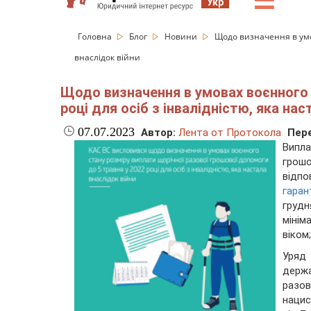
☰
Укр
Головна
Блог
Новини
Щодо визначення в умов
внаслідок війни
Щодо визначення в умовах воєнного 
році для осіб з інвалідністю, яка нас
07.07.2023
Автор:
Лента от Протокола
Пере
Випла
грошо
відпо
гаран
грудн
мінім
віком;
Уряд 
держ
разо
наци