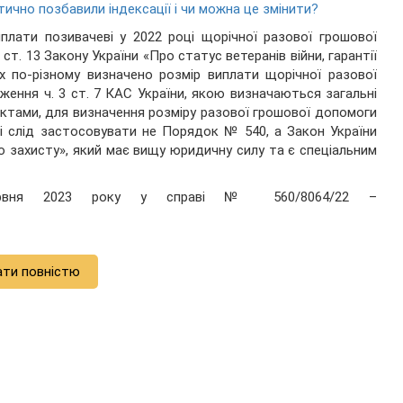
ктично позбавили індексації і чи можна це змінити?
плати позивачеві у 2022 році щорічної разової грошової
. 13 Закону України «Про статус ветеранів війни, гарантії
х по-різному визначено розмір виплати щорічної разової
ження ч. 3 ст. 7 КАС України, якою визначаються загальні
актами, для визначення розміру разової грошової допомоги
ці слід застосовувати не Порядок № 540, а Закон України
ого захисту», який має вищу юридичну силу та є спеціальним
ервня 2023 року у справі № 560/8064/22 –
ати повністю