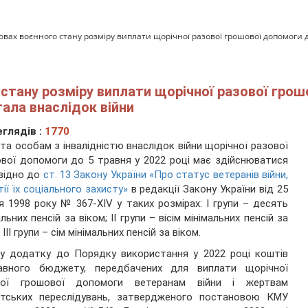
ах воєнного стану розміру виплати щорічної разової грошової допомоги до 5
стану розміру виплати щорічної разової грошо
тала внаслідок війни
глядів :
1770
та особам з інвалідністю внаслідок війни щорічної разової
вої допомоги до 5 травня у 2022 році має здійснюватися
відно до
ст. 13 Закону України «Про статус ветеранів війни,
тії їх соціального захисту»
в редакції Закону України від 25
я 1998 року № 367-ХІV у таких розмірах: I групи – десять
альних пенсій за віком; II групи – вісім мінімальних пенсій за
 III групи – сім мінімальних пенсій за віком.
у додатку до Порядку використання у 2022 році коштів
авного бюджету, передбачених для виплати щорічної
вої грошової допомоги ветеранам війни і жертвам
стських переслідувань, затвердженого постановою КМУ