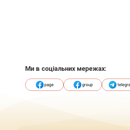
Ми в соціальних мережах:
page
group
telegr