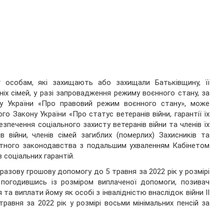
г особам, які захищають або захищали Батьківщину, її
їхніх сімей, у разі запровадження режиму воєнного стану, за
ну України «Про правовий режим воєнного стану», може
о Закону України «Про статус ветеранів війни, гарантії їх
зпечення соціального захисту ветеранів війни та членів їх
ів війни, членів сімей загиблих (померлих) Захисників та
етного законодавства з подальшим ухваленням Кабінетом
 соціальних гарантій.
оразову грошову допомогу до 5 травня за 2022 рік у розмірі
погодившись із розміром виплаченої допомоги, позивач
а виплати йому як особі з інвалідністю внаслідок війни ІІ
равня за 2022 рік у розмірі восьми мінімальних пенсій за