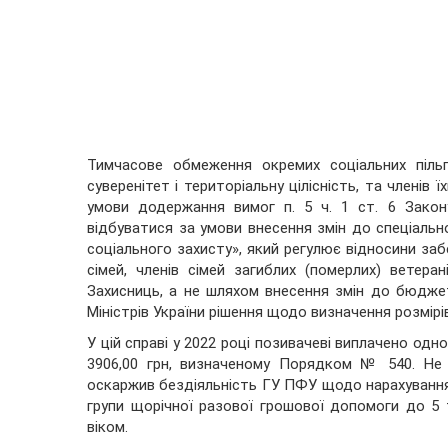
Тимчасове обмеження окремих соціальних піль
суверенітет і територіальну цілісність, та членів 
умови додержання вимог п. 5 ч. 1 ст. 6 Зако
відбуватися за умови внесення змін до спеціальног
соціального захисту», який регулює відносини забе
сімей, членів сімей загиблих (померлих) ветеран
Захисниць, а не шляхом внесення змін до бюдж
Міністрів України рішення щодо визначення розмірів
У цій справі у 2022 році позивачеві виплачено одн
3906,00 грн, визначеному Порядком № 540. Не 
оскаржив бездіяльність ГУ ПФУ щодо нарахування т
групи щорічної разової грошової допомоги до 5 т
віком.