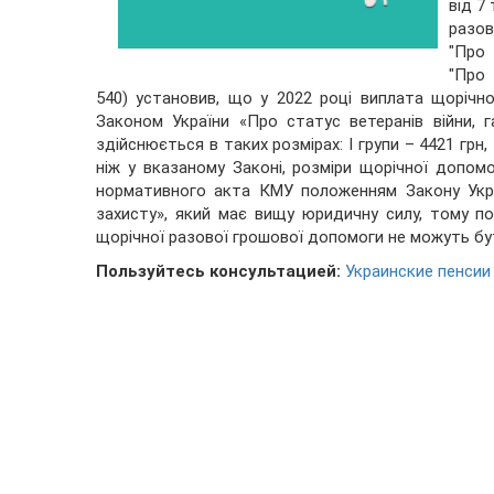
від 7
разо
"Про 
"Про 
540) установив, що у 2022 році виплата щорічн
Законом України «Про статус ветеранів війни, га
здійснюється в таких розмірах: I групи – 4421 грн, I
ніж у вказаному Законі, розміри щорічної допом
нормативного акта КМУ положенням Закону Україн
захисту», який має вищу юридичну силу, тому п
щорічної разової грошової допомоги не можуть бути
Пользуйтесь консультацией:
Украинские пенсии