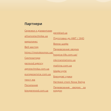
Партнери
Сережки з діамантами
pereklad.ua
alliancetechnika.ua
Підготовка до НМТ / ЗНО
миралинкс
Винна шафа
Веб мастер
Перевезення хворих
https://motokosmos.ua/
hospice-life.com.ua/
Синтезатори
mk-translations.ua
perevod.agency
maltina.com.ua
agrotechnika.com.ua
Шафи купе
europeservice.com.ua
Брендові сумки
текст юа
Натяжні стелі Nova Stelya
Посилання
Перевезення хворих за
kievperevod.com.ua
кордон