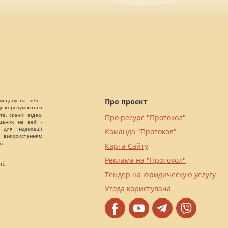
міщену на веб -
Про проект
цією розуміються
а, скани, відео,
Про ресурс "Протокол"
іщених на веб -
 для індексації
Команда "Протокол"
 використанням
о.
Карта Сайту
Реклама на "Протокол"
і.
Тендер на юридическую услугу
Угода користувача