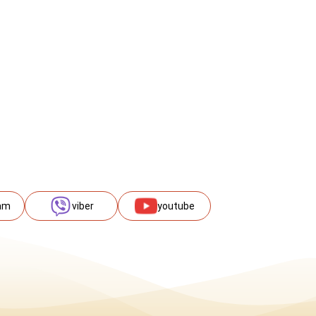
am
viber
youtube