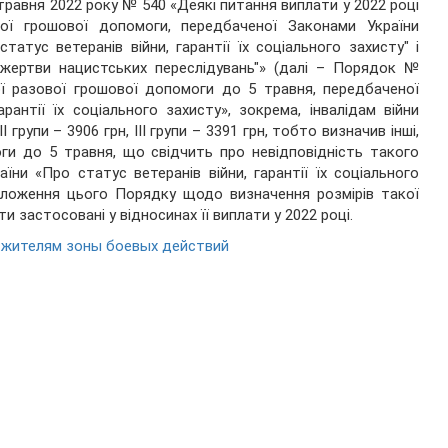
 травня 2022 року № 540 «Деякі питання виплати у 2022 році
вої грошової допомоги, передбаченої Законами України
статус ветеранів війни, гарантії їх соціального захисту" і
жертви нацистських переслідувань"» (далі – Порядок №
ої разової грошової допомоги до 5 травня, передбаченої
рантії їх соціального захисту», зокрема, інвалідам війни
I групи – 3906 грн, III групи – 3391 грн, тобто визначив інші,
оги до 5 травня, що свідчить про невідповідність такого
и «Про статус ветеранів війни, гарантії їх соціального
оложення цього Порядку щодо визначення розмірів такої
 застосовані у відносинах її виплати у 2022 році.
 жителям зоны боевых действий