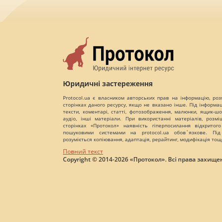
Юридичні застереження
Protocol.ua є власником авторських прав на інформацію, роз
сторінках даного ресурсу, якщо не вказано інше. Під інформа
тексти, коментарі, статті, фотозображення, малюнки, ящик-шот
аудіо, інші матеріали. При використанні матеріалів, розм
сторінках «Протокол» наявність гіперпосилання відкритого
пошуковими системами на protocol.ua обов`язкове. Під
розуміється копіювання, адаптація, рерайтинг, модифікація тощ
Повний текст
Copyright © 2014-2026 «Протокол». Всі права захищен