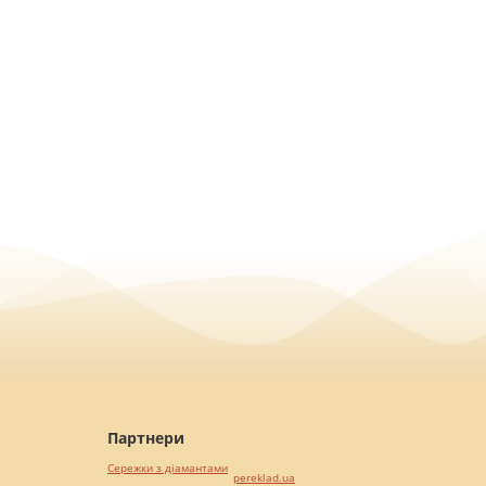
Партнери
Сережки з діамантами
pereklad.ua