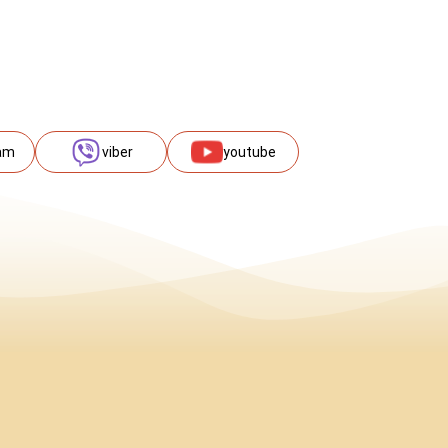
am
viber
youtube