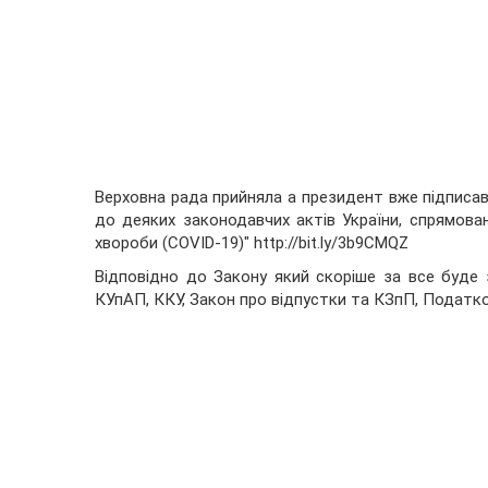
Верховна рада прийняла а президент вже підписав
до деяких законодавчих актів України, спрямован
хвороби (COVID-19)"
http://bit.ly/3b9CMQZ
Відповідно до Закону який скоріше за все буде 
КУпАП, ККУ, Закон про відпустки та КЗпП, Податко