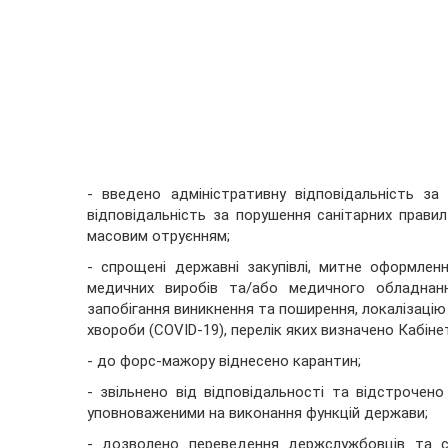
- введено адміністративну відповідальність з
відповідальність за порушення санітарних прави
масовим отруєнням;
- спрощені державні закупівлі, митне оформлен
медичних виробів та/або медичного обладнанн
запобігання виникнення та поширення, локалізацію 
хвороби (COVID-19), перелік яких визначено Кабінет
- до форс-мажору віднесено карантин;
- звільнено від відповідальності та відстрочен
уповноваженими на виконання функцій держави;
- дозволено переведення держслужбовців та с