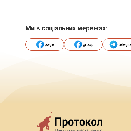
Ми в соціальних мережах:
page
group
telegr