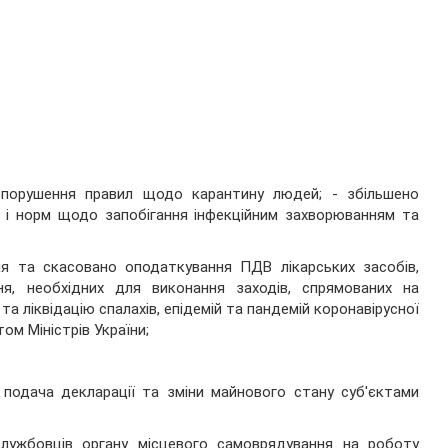
а порушення правил щодо карантину людей; - збільшено
л і норм щодо запобігання інфекційним захворюванням та
ня та скасовано оподаткування ПДВ лікарських засобів,
я, необхідних для виконання заходів, спрямованих на
та ліквідацію спалахів, епідемій та пандемій коронавірусної
ом Міністрів України;
о подача декларації та зміни майнового стану суб'єктами
лужбовців органу місцевого самоврядування на роботу