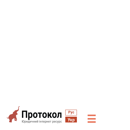
Рус
☰
Укр