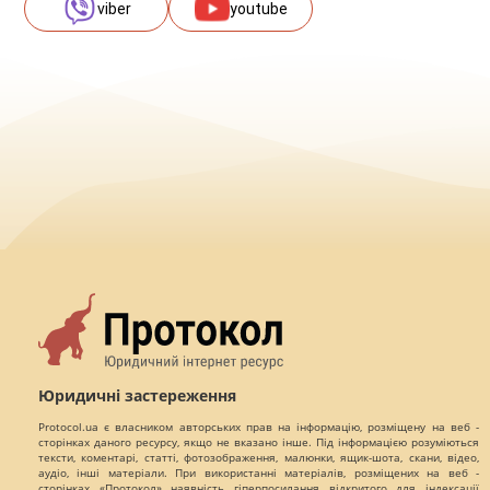
viber
youtube
Юридичні застереження
Protocol.ua є власником авторських прав на інформацію, розміщену на веб -
сторінках даного ресурсу, якщо не вказано інше. Під інформацією розуміються
тексти, коментарі, статті, фотозображення, малюнки, ящик-шота, скани, відео,
аудіо, інші матеріали. При використанні матеріалів, розміщених на веб -
сторінках «Протокол» наявність гіперпосилання відкритого для індексації