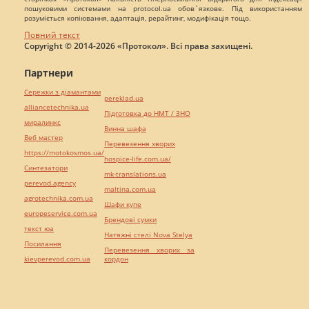
пошуковими системами на protocol.ua обов`язкове. Під використанням
розуміється копіювання, адаптація, рерайтинг, модифікація тощо.
Повний текст
Copyright © 2014-2026 «Протокол». Всі права захищені.
Партнери
Сережки з діамантами
pereklad.ua
alliancetechnika.ua
Підготовка до НМТ / ЗНО
миралинкс
Винна шафа
Веб мастер
Перевезення хворих
https://motokosmos.ua/
hospice-life.com.ua/
Синтезатори
mk-translations.ua
perevod.agency
maltina.com.ua
agrotechnika.com.ua
Шафи купе
europeservice.com.ua
Брендові сумки
текст юа
Натяжні стелі Nova Stelya
Посилання
Перевезення хворих за
kievperevod.com.ua
кордон