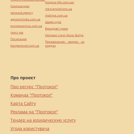
hospice-life.com.ua/
Синтезатори
mk-translations.ua
perevod.agency
maltina.com.ua
agrotechnika.com.ua
Шафи купе
europeservice.com.ua
Брендові сумки
текст юа
Натяжні стелі Nova Stelya
Посилання
Перевезення хворих за
kievperevod.com.ua
кордон
Про проект
Про ресурс "Протокол"
Команда "Протокол"
Карта Сайту
Реклама на "Протокол"
Тендер на юридическую услугу
Угода користувача