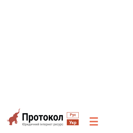
Рус
☰
Укр