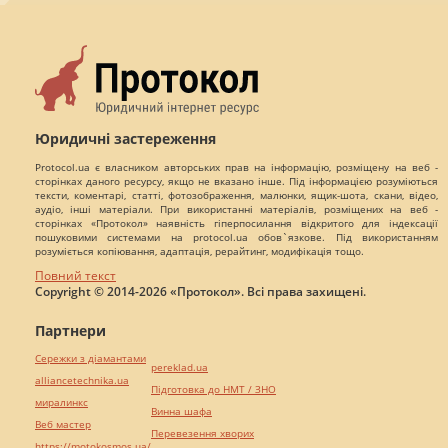
Юридичні застереження
Protocol.ua є власником авторських прав на інформацію, розміщену на веб -
сторінках даного ресурсу, якщо не вказано інше. Під інформацією розуміються
тексти, коментарі, статті, фотозображення, малюнки, ящик-шота, скани, відео,
аудіо, інші матеріали. При використанні матеріалів, розміщених на веб -
сторінках «Протокол» наявність гіперпосилання відкритого для індексації
пошуковими системами на protocol.ua обов`язкове. Під використанням
розуміється копіювання, адаптація, рерайтинг, модифікація тощо.
Повний текст
Copyright © 2014-2026 «Протокол». Всі права захищені.
Партнери
Сережки з діамантами
pereklad.ua
alliancetechnika.ua
Підготовка до НМТ / ЗНО
миралинкс
Винна шафа
Веб мастер
Перевезення хворих
https://motokosmos.ua/