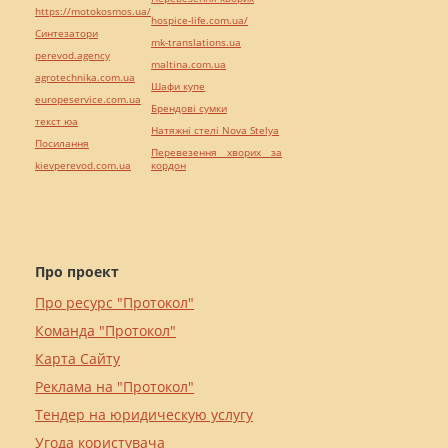
https://motokosmos.ua/
hospice-life.com.ua/
Синтезатори
mk-translations.ua
perevod.agency
maltina.com.ua
agrotechnika.com.ua
Шафи купе
europeservice.com.ua
Брендові сумки
текст юа
Натяжні стелі Nova Stelya
Посилання
Перевезення хворих за
kievperevod.com.ua
кордон
Про проект
Про ресурс "Протокол"
Команда "Протокол"
Карта Сайту
Реклама на "Протокол"
Тендер на юридическую услугу
Угода користувача