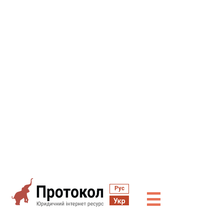
Рус
☰
Укр