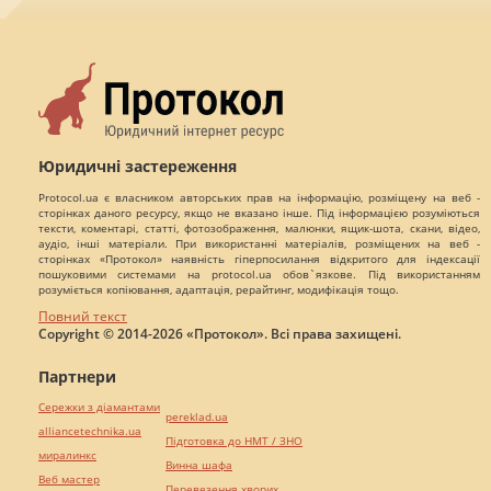
Юридичні застереження
Protocol.ua є власником авторських прав на інформацію, розміщену на веб -
сторінках даного ресурсу, якщо не вказано інше. Під інформацією розуміються
тексти, коментарі, статті, фотозображення, малюнки, ящик-шота, скани, відео,
аудіо, інші матеріали. При використанні матеріалів, розміщених на веб -
сторінках «Протокол» наявність гіперпосилання відкритого для індексації
пошуковими системами на protocol.ua обов`язкове. Під використанням
розуміється копіювання, адаптація, рерайтинг, модифікація тощо.
Повний текст
Copyright © 2014-2026 «Протокол». Всі права захищені.
Партнери
Сережки з діамантами
pereklad.ua
alliancetechnika.ua
Підготовка до НМТ / ЗНО
миралинкс
Винна шафа
Веб мастер
Перевезення хворих