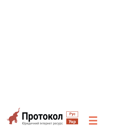
Рус
☰
Укр