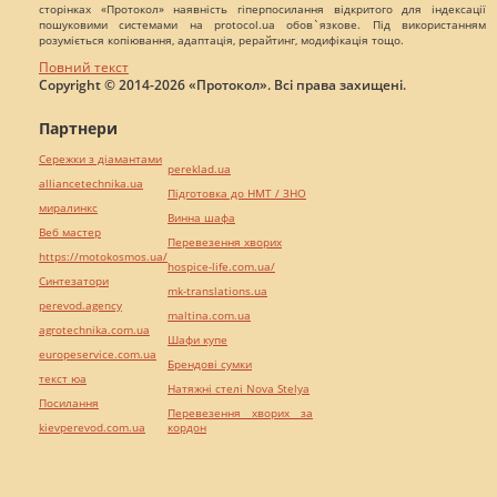
сторінках «Протокол» наявність гіперпосилання відкритого для індексації
пошуковими системами на protocol.ua обов`язкове. Під використанням
розуміється копіювання, адаптація, рерайтинг, модифікація тощо.
Повний текст
Copyright © 2014-2026 «Протокол». Всі права захищені.
Партнери
Сережки з діамантами
pereklad.ua
alliancetechnika.ua
Підготовка до НМТ / ЗНО
миралинкс
Винна шафа
Веб мастер
Перевезення хворих
https://motokosmos.ua/
hospice-life.com.ua/
Синтезатори
mk-translations.ua
perevod.agency
maltina.com.ua
agrotechnika.com.ua
Шафи купе
europeservice.com.ua
Брендові сумки
текст юа
Натяжні стелі Nova Stelya
Посилання
Перевезення хворих за
kievperevod.com.ua
кордон