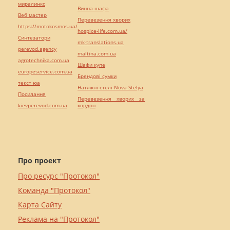
миралинкс
Винна шафа
Веб мастер
Перевезення хворих
https://motokosmos.ua/
hospice-life.com.ua/
Синтезатори
mk-translations.ua
perevod.agency
maltina.com.ua
agrotechnika.com.ua
Шафи купе
europeservice.com.ua
Брендові сумки
текст юа
Натяжні стелі Nova Stelya
Посилання
Перевезення хворих за
kievperevod.com.ua
кордон
Про проект
Про ресурс "Протокол"
Команда "Протокол"
Карта Сайту
Реклама на "Протокол"