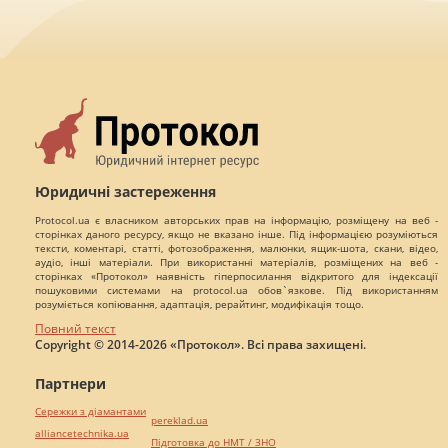
Юридичні застереження
Protocol.ua є власником авторських прав на інформацію, розміщену на веб -
сторінках даного ресурсу, якщо не вказано інше. Під інформацією розуміються
тексти, коментарі, статті, фотозображення, малюнки, ящик-шота, скани, відео,
аудіо, інші матеріали. При використанні матеріалів, розміщених на веб -
сторінках «Протокол» наявність гіперпосилання відкритого для індексації
пошуковими системами на protocol.ua обов`язкове. Під використанням
розуміється копіювання, адаптація, рерайтинг, модифікація тощо.
Повний текст
Copyright © 2014-2026 «Протокол». Всі права захищені.
Партнери
Сережки з діамантами
pereklad.ua
alliancetechnika.ua
Підготовка до НМТ / ЗНО