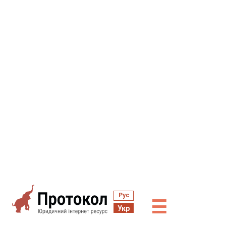
Рус
☰
Укр