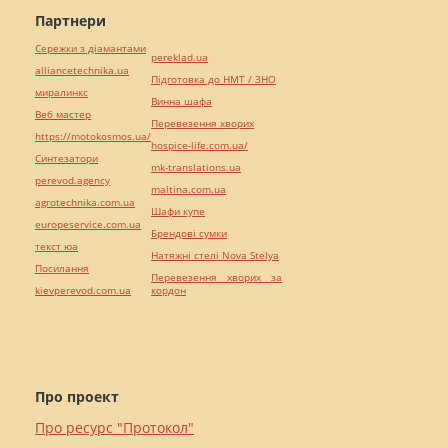
Партнери
Сережки з діамантами
pereklad.ua
alliancetechnika.ua
Підготовка до НМТ / ЗНО
миралинкс
Винна шафа
Веб мастер
Перевезення хворих
https://motokosmos.ua/
hospice-life.com.ua/
Синтезатори
mk-translations.ua
perevod.agency
maltina.com.ua
agrotechnika.com.ua
Шафи купе
europeservice.com.ua
Брендові сумки
текст юа
Натяжні стелі Nova Stelya
Посилання
Перевезення хворих за
kievperevod.com.ua
кордон
Про проект
Про ресурс "Протокол"