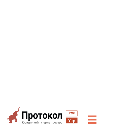
Рус
☰
Укр