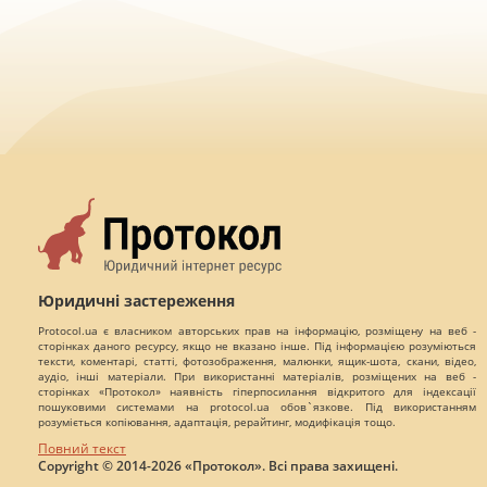
Юридичні застереження
Protocol.ua є власником авторських прав на інформацію, розміщену на веб -
сторінках даного ресурсу, якщо не вказано інше. Під інформацією розуміються
тексти, коментарі, статті, фотозображення, малюнки, ящик-шота, скани, відео,
аудіо, інші матеріали. При використанні матеріалів, розміщених на веб -
сторінках «Протокол» наявність гіперпосилання відкритого для індексації
пошуковими системами на protocol.ua обов`язкове. Під використанням
розуміється копіювання, адаптація, рерайтинг, модифікація тощо.
Повний текст
Copyright © 2014-2026 «Протокол». Всі права захищені.