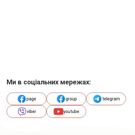
Ми в соціальних мережах:
page
group
telegram
viber
youtube