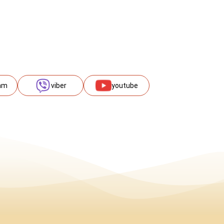
am
viber
youtube