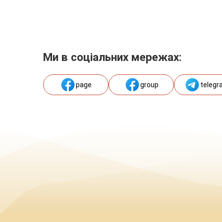
Ми в соціальних мережах:
page
group
telegr