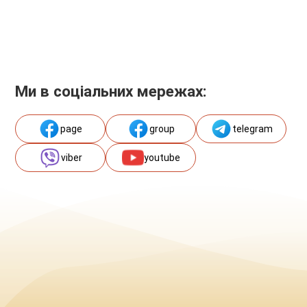
Ми в соціальних мережах:
page
group
telegram
viber
youtube