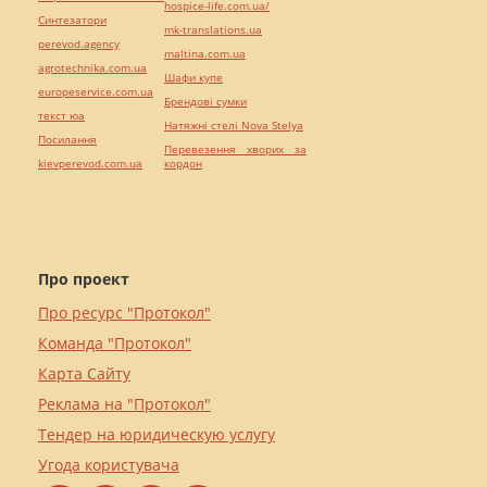
hospice-life.com.ua/
Синтезатори
mk-translations.ua
perevod.agency
maltina.com.ua
agrotechnika.com.ua
Шафи купе
europeservice.com.ua
Брендові сумки
текст юа
Натяжні стелі Nova Stelya
Посилання
Перевезення хворих за
kievperevod.com.ua
кордон
Про проект
Про ресурс "Протокол"
Команда "Протокол"
Карта Сайту
Реклама на "Протокол"
Тендер на юридическую услугу
Угода користувача