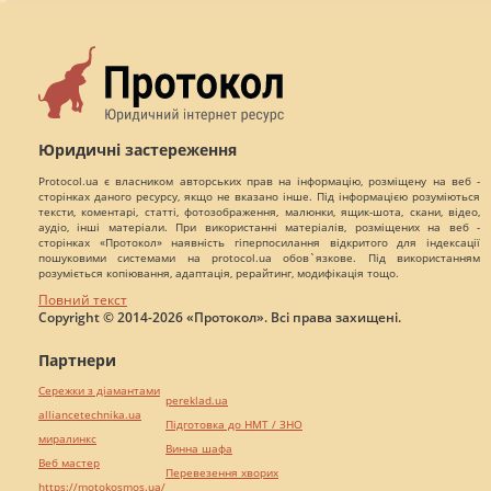
Юридичні застереження
Protocol.ua є власником авторських прав на інформацію, розміщену на веб -
сторінках даного ресурсу, якщо не вказано інше. Під інформацією розуміються
тексти, коментарі, статті, фотозображення, малюнки, ящик-шота, скани, відео,
аудіо, інші матеріали. При використанні матеріалів, розміщених на веб -
сторінках «Протокол» наявність гіперпосилання відкритого для індексації
пошуковими системами на protocol.ua обов`язкове. Під використанням
розуміється копіювання, адаптація, рерайтинг, модифікація тощо.
Повний текст
Copyright © 2014-2026 «Протокол». Всі права захищені.
Партнери
Сережки з діамантами
pereklad.ua
alliancetechnika.ua
Підготовка до НМТ / ЗНО
миралинкс
Винна шафа
Веб мастер
Перевезення хворих
https://motokosmos.ua/