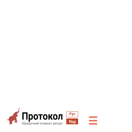
Рус
☰
Укр