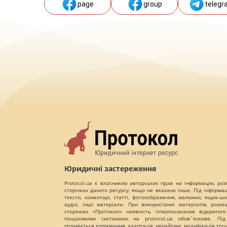
page
group
telegr
Юридичні застереження
Protocol.ua є власником авторських прав на інформацію, роз
сторінках даного ресурсу, якщо не вказано інше. Під інформа
тексти, коментарі, статті, фотозображення, малюнки, ящик-шот
аудіо, інші матеріали. При використанні матеріалів, розм
сторінках «Протокол» наявність гіперпосилання відкритого
пошуковими системами на protocol.ua обов`язкове. Під
розуміється копіювання, адаптація, рерайтинг, модифікація тощ