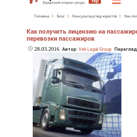
☰
Укр
Головна
Блог
Консультації від юристів
Как по
Как получить лицензию на пассажи
перевозки пассажиров
28.03.2016
Автор:
Vek Legal Group
Перегляд