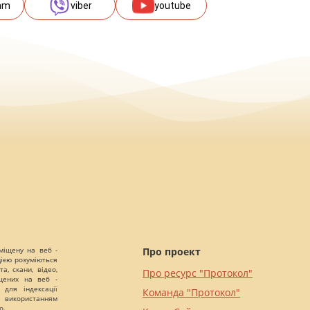
am
viber
youtube
міщену на веб -
Про проект
цією розуміються
а, скани, відео,
Про ресурс "Протокол"
іщених на веб -
 для індексації
Команда "Протокол"
 використанням
о.