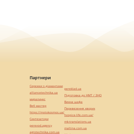
Партнери
Сережки з діамантами
pereklad.ua
alliancetechnika.ua
Підготовка до НМТ / ЗНО
миралинкс
Винна шафа
Веб мастер
Перевезення хворих
https://motokosmos.ua/
hospice-life.com.ua/
Синтезатори
mk-translations.ua
perevod.agency
maltina.com.ua
agrotechnika.com.ua