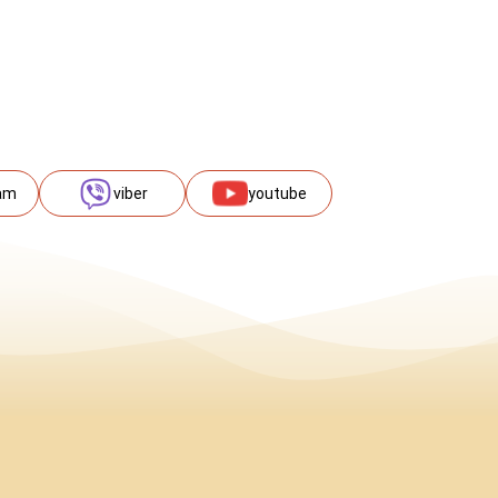
am
viber
youtube