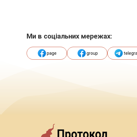
Ми в соціальних мережах:
page
group
telegr