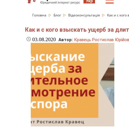
☰
Укр
Головна
Блог
Відеоконсультація
Как и с кого
Как и с кого взыскать ущерб за дли
03.08.2020
Автор:
Кравець Ростислав Юрійо