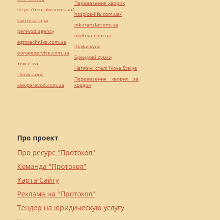
Перевезення хворих
https://motokosmos.ua/
hospice-life.com.ua/
Синтезатори
mk-translations.ua
perevod.agency
maltina.com.ua
agrotechnika.com.ua
Шафи купе
europeservice.com.ua
Брендові сумки
текст юа
Натяжні стелі Nova Stelya
Посилання
Перевезення хворих за
kievperevod.com.ua
кордон
Про проект
Про ресурс "Протокол"
Команда "Протокол"
Карта Сайту
Реклама на "Протокол"
Тендер на юридическую услугу