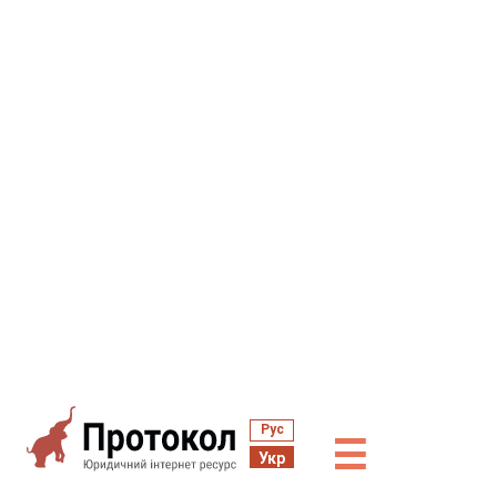
Рус
☰
Укр