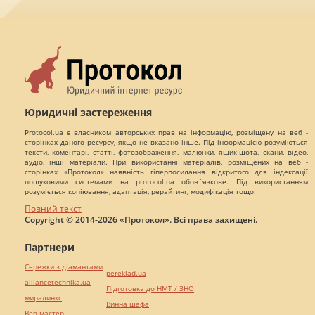
Юридичні застереження
Protocol.ua є власником авторських прав на інформацію, розміщену на веб -
сторінках даного ресурсу, якщо не вказано інше. Під інформацією розуміються
тексти, коментарі, статті, фотозображення, малюнки, ящик-шота, скани, відео,
аудіо, інші матеріали. При використанні матеріалів, розміщених на веб -
сторінках «Протокол» наявність гіперпосилання відкритого для індексації
пошуковими системами на protocol.ua обов`язкове. Під використанням
розуміється копіювання, адаптація, рерайтинг, модифікація тощо.
Повний текст
Copyright © 2014-2026 «Протокол». Всі права захищені.
Партнери
Сережки з діамантами
pereklad.ua
alliancetechnika.ua
Підготовка до НМТ / ЗНО
миралинкс
Винна шафа
Веб мастер