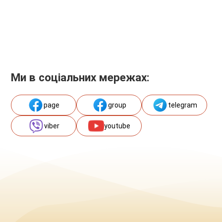
Ми в соціальних мережах:
page
group
telegram
viber
youtube