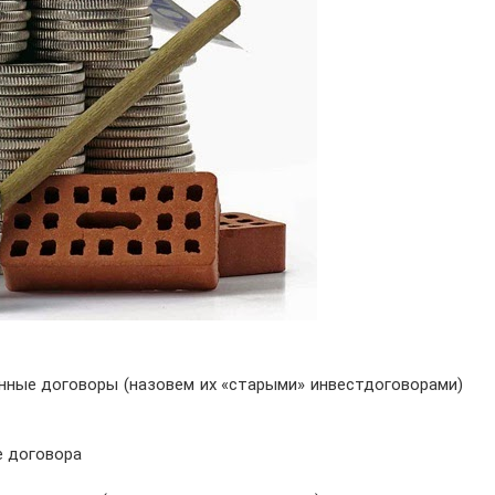
онные договоры (назовем их «старыми» инвестдоговорами)
е договора