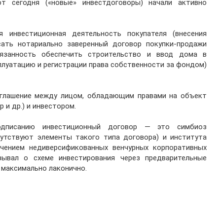
т сегодня («новые» инвестдоговоры) начали активно
я инвестиционная деятельность покупателя (внесения
ать нотариально заверенный договор покупки-продажи
язанность обеспечить строительство и ввод дома в
плуатацию и регистрации права собственности за фондом)
глашение между лицом, обладающим правами на объект
 и др.) и инвестором.
одписанию инвестиционный договор — это симбиоз
сутствуют элементы такого типа договора) и института
ечением недиверсификованных венчурных корпоративных
зывал о схеме инвестирования через предварительные
 максимально лаконично.