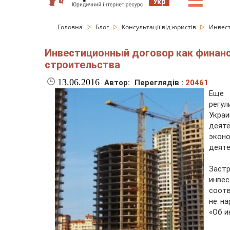
☰
Укр
Головна
Блог
Консультації від юристів
Инвест
Инвестиционный договор как финанс
строительства
13.06.2016
Автор:
Переглядів :
20461
Еще 
регу
Укра
деят
экон
деяте
Заст
инве
соотв
не на
«Об и