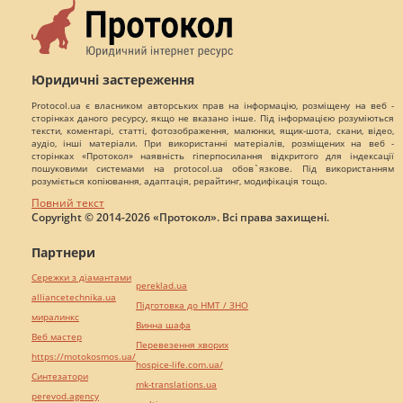
Юридичні застереження
Protocol.ua є власником авторських прав на інформацію, розміщену на веб -
сторінках даного ресурсу, якщо не вказано інше. Під інформацією розуміються
тексти, коментарі, статті, фотозображення, малюнки, ящик-шота, скани, відео,
аудіо, інші матеріали. При використанні матеріалів, розміщених на веб -
сторінках «Протокол» наявність гіперпосилання відкритого для індексації
пошуковими системами на protocol.ua обов`язкове. Під використанням
розуміється копіювання, адаптація, рерайтинг, модифікація тощо.
Повний текст
Copyright © 2014-2026 «Протокол». Всі права захищені.
Партнери
Сережки з діамантами
pereklad.ua
alliancetechnika.ua
Підготовка до НМТ / ЗНО
миралинкс
Винна шафа
Веб мастер
Перевезення хворих
https://motokosmos.ua/
hospice-life.com.ua/
Синтезатори
mk-translations.ua
perevod.agency