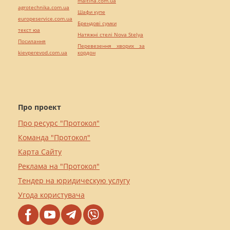
maltina.com.ua
agrotechnika.com.ua
Шафи купе
europeservice.com.ua
Брендові сумки
текст юа
Натяжні стелі Nova Stelya
Посилання
Перевезення хворих за
kievperevod.com.ua
кордон
Про проект
Про ресурс "Протокол"
Команда "Протокол"
Карта Сайту
Реклама на "Протокол"
Тендер на юридическую услугу
Угода користувача