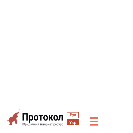
Рус
☰
Укр