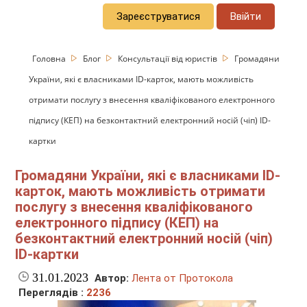
Зареєструватися
Ввійти
Головна
Блог
Консультації від юристів
Громадяни
України, які є власниками ID-карток, мають можливість
отримати послугу з внесення кваліфікованого електронного
підпису (КЕП) на безконтактний електронний носій (чіп) ID-
картки
Громадяни України, які є власниками ID-
карток, мають можливість отримати
послугу з внесення кваліфікованого
електронного підпису (КЕП) на
безконтактний електронний носій (чіп)
ID-картки
31.01.2023
Автор:
Лента от Протокола
Переглядів :
2236