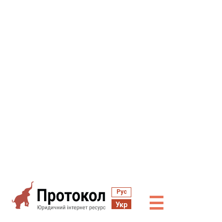
Рус
☰
Укр