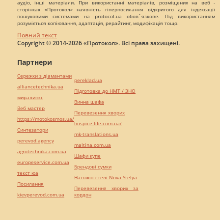
аудіо, інші матеріали. При використанні матеріалів, розміщених на веб -
сторінках «Протокол» наявність гіперпосилання відкритого для індексації
пошуковими системами на protocol.ua обов`язкове. Під використанням
розуміється копіювання, адаптація, рерайтинг, модифікація тощо.
Повний текст
Copyright © 2014-2026 «Протокол». Всі права захищені.
Партнери
Сережки з діамантами
pereklad.ua
alliancetechnika.ua
Підготовка до НМТ / ЗНО
миралинкс
Винна шафа
Веб мастер
Перевезення хворих
https://motokosmos.ua/
hospice-life.com.ua/
Синтезатори
mk-translations.ua
perevod.agency
maltina.com.ua
agrotechnika.com.ua
Шафи купе
europeservice.com.ua
Брендові сумки
текст юа
Натяжні стелі Nova Stelya
Посилання
Перевезення хворих за
kievperevod.com.ua
кордон