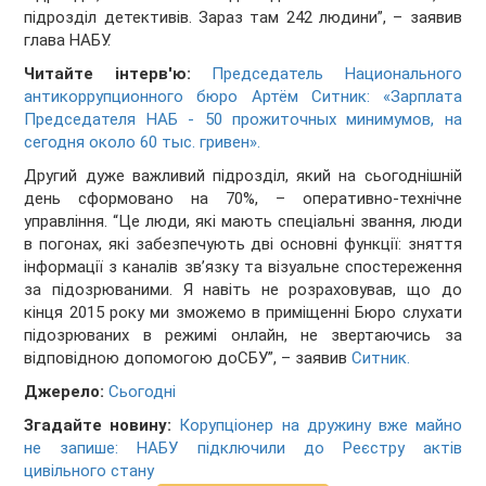
підрозділ детективів. Зараз там 242 людини”, – заявив
глава НАБУ.
Читайте інтерв'ю:
Председатель Национального
антикоррупционного бюро Артём Ситник: «Зарплата
Председателя НАБ - 50 прожиточных минимумов, на
сегодня около 60 тыс. гривен».
Другий дуже важливий підрозділ, який на сьогоднішній
день сформовано на 70%, – оперативно-технічне
управління. “Це люди, які мають спеціальні звання, люди
в погонах, які забезпечують дві основні функції: зняття
інформації з каналів зв’язку та візуальне спостереження
за підозрюваними. Я навіть не розраховував, що до
кінця 2015 року ми зможемо в приміщенні Бюро слухати
підозрюваних в режимі онлайн, не звертаючись за
відповідною допомогою доСБУ”, – заявив
Ситник.
Джерело:
Сьогодні
Згадайте новину:
Корупціонер на дружину вже майно
не запише: НАБУ підключили до Реєстру актів
цивільного стану