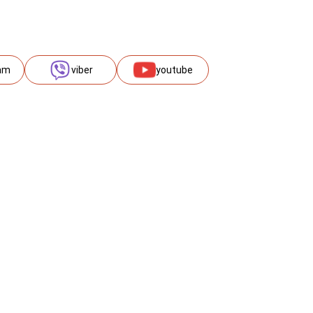
am
viber
youtube