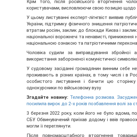
Крім того, після російського вторгнення чол
користувачами, висловлюючи свою позицію щодо в
У цьому листуванні експерт-лігнгвіст виявив публі
України, підтримку фізичного знищення патріотич
втратам росіян, заклик до блокади Києва і закли
національної ворожнечі та ненависті, приниження н
національною ознакою та патріотичними перекона
Чоловіка судили за виправдування збройної агр
використання забороненої комуністичної символік
У судовому засіданні громадянин винним себе не 
проживають в різних країнах, в тому числі і в Ро
особистого листування і бачити цю сторінку
однокурсники по військовому вузу.
Згадайте новину:
Телефонна розмова. Засуджен
посилила вирок до 2-х років позбавлення волі за 
3 березня 2022 року, коли його не було вдома, п
СБУ. Обвинувачений приїхав додому і ввів правоо
могли її переглянути.
Після повномасштабного вторгнення товариш