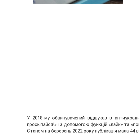
У 2018-му обвинувачений відшукав в антиукраї
просыпайся!» і з допомогою функцій «лайк» та «по
Станом на березень 2022 року публікація мала 44 в