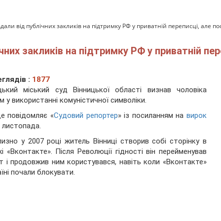
али від публічних закликів на підтримку РФ у приватній переписці, але по
чних закликів на підтримку РФ у приватній пер
глядів :
1877
цький міський суд Вінницької області визнав чоловіка
м у використанні комуністичної символіки.
е повідомляє «
Судовий репортер
» із посиланням на
вирок
7 листопада.
изно у 2007 році житель Вінниці створив собі сторінку в
і «Вконтакте». Після Революції гідності він перейменував
т і продовжив ним користувався, навіть коли «Вконтакте»
аїні почали блокувати.