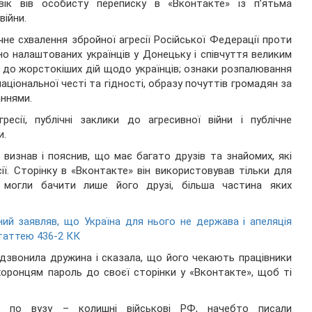
овік вів особисту переписку в «Вконтакте» із пʼятьма
ійни.
чне схвалення збройної агресії Російської Федерації проти
но налаштованих українців у Донецьку і співчуття великим
к до жорстокіших дій щодо українців; ознаки розпалювання
аціональної честі та гідності, образу почуттів громадян за
ннями.
есії, публічні заклики до агресивної війни і публічне
и.
визнав і пояснив, що має багато друзів та знайомих, які
сії. Сторінку в «Вконтакте» він використовував тільки для
 могли бачити лише його друзі, більша частина яких
ий заявляв, що Україна для нього не держава і апеляція
статтею 436-2 КК
одзвонила дружина і сказала, що його чекають працівники
хоронцям пароль до своєї сторінки у «Вконтакте», щоб ті
і по вузу – колишні військові РФ, начебто писали