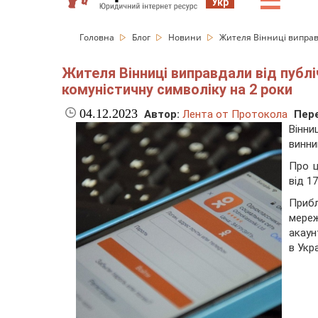
☰
Укр
Головна
Блог
Новини
Жителя Вінниці виправд
Жителя Вінниці виправдали від публі
комуністичну символіку на 2 роки
04.12.2023
Автор:
Лента от Протокола
Пере
Вінни
винни
Про ц
від 1
Прибл
мереж
акаун
в Укр