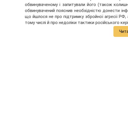
обвинуваченому і запитували його (також колишнь
обвинувачений пояснив необхідністю донести інфо
що йшлося не про підтримку збройної агресії РФ, а
тому числі й про недоліки тактики російського кер
Чит