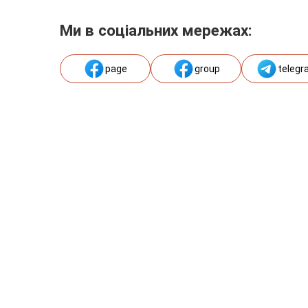
Ми в соціальних мережах:
page
group
telegr