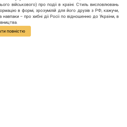
ого військового) про події в країні. Стиль висловлювань
рмацію в формі, зрозумілій для його друзів з РФ, кажучи,
 навпаки – про хибні дії Росії по відношенню до України, в
івництва.
ати повністю