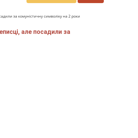
садили за комуністичну символіку на 2 роки
еписці, але посадили за