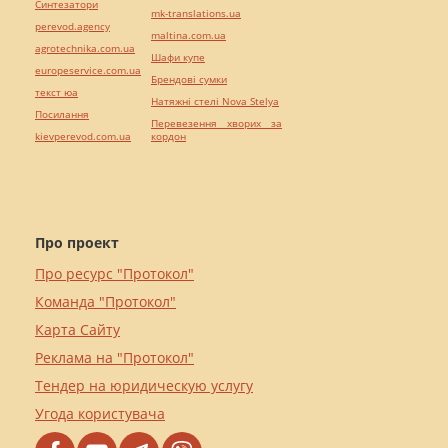
Синтезатори
mk-translations.ua
perevod.agency
maltina.com.ua
agrotechnika.com.ua
Шафи купе
europeservice.com.ua
Брендові сумки
текст юа
Натяжні стелі Nova Stelya
Посилання
Перевезення хворих за
kievperevod.com.ua
кордон
Про проект
Про ресурс "Протокол"
Команда "Протокол"
Карта Сайту
Реклама на "Протокол"
Тендер на юридическую услугу
Угода користувача