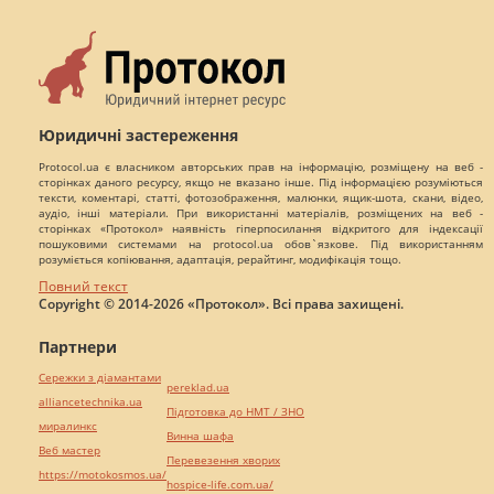
Юридичні застереження
Protocol.ua є власником авторських прав на інформацію, розміщену на веб -
сторінках даного ресурсу, якщо не вказано інше. Під інформацією розуміються
тексти, коментарі, статті, фотозображення, малюнки, ящик-шота, скани, відео,
аудіо, інші матеріали. При використанні матеріалів, розміщених на веб -
сторінках «Протокол» наявність гіперпосилання відкритого для індексації
пошуковими системами на protocol.ua обов`язкове. Під використанням
розуміється копіювання, адаптація, рерайтинг, модифікація тощо.
Повний текст
Copyright © 2014-2026 «Протокол». Всі права захищені.
Партнери
Сережки з діамантами
pereklad.ua
alliancetechnika.ua
Підготовка до НМТ / ЗНО
миралинкс
Винна шафа
Веб мастер
Перевезення хворих
https://motokosmos.ua/
hospice-life.com.ua/