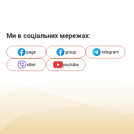
Ми в соціальних мережах:
page
group
telegram
viber
youtube