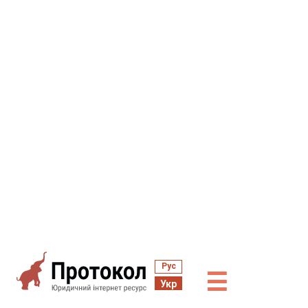
Рус
☰
Укр