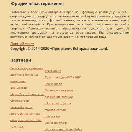
Юридичні застереження
Protocol.ua є власником авторських прав на інформацію, розміщену на веб -
сторінках даного ресурсу, якщо не вказано інше. Під інформацією розуміються
тексти, коментарі, статті, фотозображення, малюнки, ящик-шота, скани, відео,
аудіо, інші матеріали. При використанні матеріалів, розміщених на веб -
сторінках «Протокол» наявність гіперпосилання відкритого для індексації
пошуковими системами на protocol.ua обов`язкове. Під використанням
розуміється копіювання, адаптація, рерайтинг, модифікація тощо.
Повний текст
Copyright © 2014-2026 «Протокол». Всі права захищені.
Партнери
Сережки з діамантами
pereklad.ua
alliancetechnika.ua
Підготовка до НМТ / ЗНО
миралинкс
Винна шафа
Веб мастер
Перевезення хворих
https://motokosmos.ua/
hospice-life.com.ua/
Синтезатори
mk-translations.ua
perevod.agency
maltina.com.ua
agrotechnika.com.ua
Шафи купе
europeservice.com.ua
Брендові сумки
текст юа
Натяжні стелі Nova Stelya