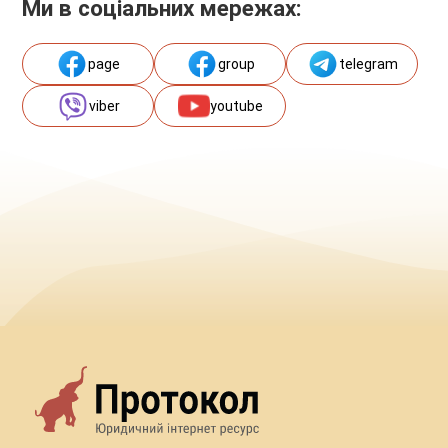
Ми в соціальних мережах:
page
group
telegram
viber
youtube