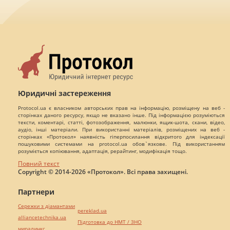
Юридичні застереження
Protocol.ua є власником авторських прав на інформацію, розміщену на веб -
сторінках даного ресурсу, якщо не вказано інше. Під інформацією розуміються
тексти, коментарі, статті, фотозображення, малюнки, ящик-шота, скани, відео,
аудіо, інші матеріали. При використанні матеріалів, розміщених на веб -
сторінках «Протокол» наявність гіперпосилання відкритого для індексації
пошуковими системами на protocol.ua обов`язкове. Під використанням
розуміється копіювання, адаптація, рерайтинг, модифікація тощо.
Повний текст
Copyright © 2014-2026 «Протокол». Всі права захищені.
Партнери
Сережки з діамантами
pereklad.ua
alliancetechnika.ua
Підготовка до НМТ / ЗНО
миралинкс