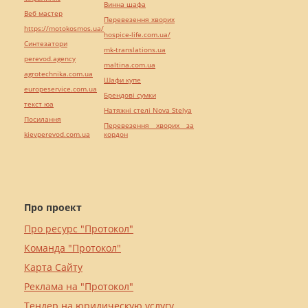
Винна шафа
Веб мастер
Перевезення хворих
https://motokosmos.ua/
hospice-life.com.ua/
Синтезатори
mk-translations.ua
perevod.agency
maltina.com.ua
agrotechnika.com.ua
Шафи купе
europeservice.com.ua
Брендові сумки
текст юа
Натяжні стелі Nova Stelya
Посилання
Перевезення хворих за
kievperevod.com.ua
кордон
Про проект
Про ресурс "Протокол"
Команда "Протокол"
Карта Сайту
Реклама на "Протокол"
Тендер на юридическую услугу