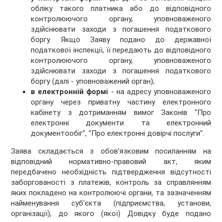
обліку такого платника або до відповідного
контролюючого органу, уповноваженого
здійснювати заходи з погашення податкового
боргу. Якщо Заяву подано до державної
податкової інспекції, її передають до відповідного
контролюючого органу, уповноваженого
здійснювати заходи з погашення податкового
боргу (далі - уповноважений орган);
в електронній формі
- на адресу уповноваженого
органу через приватну частину електронного
кабінету з дотриманням вимог Законів "Про
електронні документи та електронний
документообіг", "Про електронні довірчі послуги".
Заява складається з обов'язковим посиланням на
відповідний нормативно-правовий акт, яким
передбачено необхідність підтвердження відсутності
заборгованості з платежів, контроль за справлянням
яких покладено на контролюючі органи, та зазначенням
найменування суб'єкта (підприємства, установи,
організації), до якого (якої) Довідку буде подано