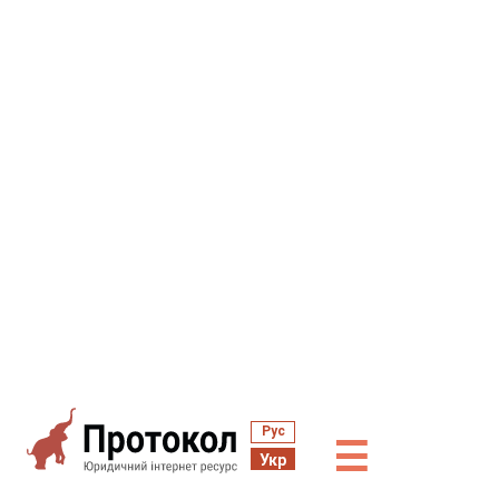
Рус
☰
Укр