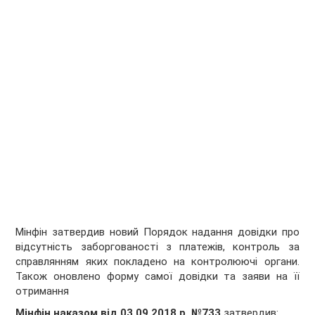
Мінфін затвердив новий Порядок надання довідки про
відсутність заборгованості з платежів, контроль за
справлянням яких покладено на контролюючі органи.
Також оновлено форму самої довідки та заяви на її
отримання
Мінфін наказом від 03.09.2018 р. №733
затвердив: