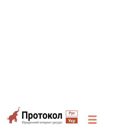
Рус
☰
Укр