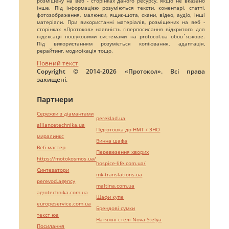
розміщену на веб - сторінках даного ресурсу, якщо не вказано
інше. Під інформацією розуміються тексти, коментарі, статті,
фотозображення, малюнки, ящик-шота, скани, відео, аудіо, інші
матеріали. При використанні матеріалів, розміщених на веб -
сторінках «Протокол» наявність гіперпосилання відкритого для
індексації пошуковими системами на protocol.ua обов`язкове.
Під використанням розуміється копіювання, адаптація,
рерайтинг, модифікація тощо.
Повний текст
Copyright © 2014-2026 «Протокол». Всі права
захищені.
Партнери
Сережки з діамантами
pereklad.ua
alliancetechnika.ua
Підготовка до НМТ / ЗНО
миралинкс
Винна шафа
Веб мастер
Перевезення хворих
https://motokosmos.ua/
hospice-life.com.ua/
Синтезатори
mk-translations.ua
perevod.agency
maltina.com.ua
agrotechnika.com.ua
Шафи купе
europeservice.com.ua
Брендові сумки
текст юа
Натяжні стелі Nova Stelya
Посилання