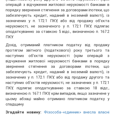
операцій з відчуження житлової нерухомості банками в
порядку звернення стягнення за договорами іпотеки, що
забезпечують кредит, наданий в іноземній валюті), із
зазначених у п. 172.1 ПКУ, або від продажу об’єкта
нерухомості, не зазначеного у п. 172.1 ПКУ, підлягає
оподаткуванню за ставкою 5 відс., визначеною п. 167.2
ПКУ.
Дохід, отриманий платником податку від продажу
протягом звітного (податкового) року третього та
наступних об’єктів нерухомості (крім операцій з
відчуження житлової нерухомості банками в порядку
звернення стягнення за договорами іпотеки, що
забезпечують кредит, наданий в іноземній валюті), із
зазначених у п. 172.1 ПКУ, або від продажу другого та
наступних об’єктів нерухомості, не зазначених у п. 172.1
ПКУ, підлягає оподаткуванню за ставкою 18 відс.,
визначеною п. 167.1 ПКУ, крім випадків, якщо зазначене у
цьому абзаці майно отримано платником податку у
спадщину.
Згадайте новину:
Фізособа-«єдинник» внесла власні