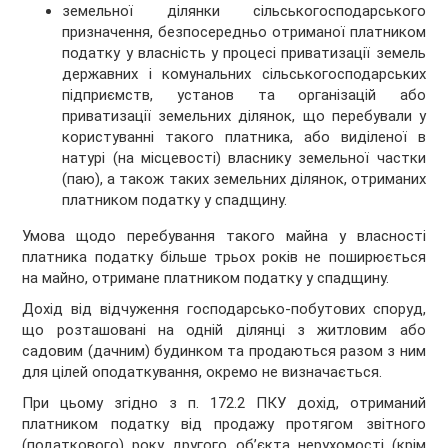
земельної ділянки сільськогосподарського
призначення, безпосередньо отриманої платником
податку у власність у процесі приватизації земель
державних і комунальних сільськогосподарських
підприємств, установ та організацій або
приватизації земельних ділянок, що перебували у
користуванні такого платника, або виділеної в
натурі (на місцевості) власнику земельної частки
(паю), а також таких земельних ділянок, отриманих
платником податку у спадщину.
Умова щодо перебування такого майна у власності
платника податку більше трьох років не поширюється
на майно, отримане платником податку у спадщину.
Дохід від відчуження господарсько-побутових споруд,
що розташовані на одній ділянці з житловим або
садовим (дачним) будинком та продаються разом з ним
для цілей оподаткування, окремо не визначається.
При цьому згідно з п. 172.2 ПКУ дохід, отриманий
платником податку від продажу протягом звітного
(податкового) року другого об’єкта нерухомості (крім