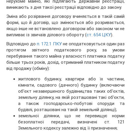
нерухоме майно, які підлягають державній реєстрації,
виникають з дня такої реєстрації відповідно до закону.
Зміна або розірвання договору вчиняється в такій самій
формі, що й договір, що змінюється або розривається,
якщо інше не встановлено договором або законом чи не
випливає із звичаїв ділового обороту (
ст. 654 ЦКУ
).
Відповідно до
п. 172.1 ПКУ
не оподатковується один раз
протягом звітного податкового року, за умови
перебування такого майна у власності платника податку
більше трьох років, дохід, отриманий платником податку
від продажу (обміну):
житлового будинку, квартири або їх частини,
кімнати, садового (дачного) будинку (включаючи
об’єкт незавершеного будівництва таких об’єктів,
земельну ділянку, на якій розташовані такі об’єкти,
а також господарсько-побутові споруди та
будівлі, розташовані на такій земельній ділянці);
земельної ділянки, що не перевищує норми
безоплатної передачі, визначені ст. 121
Земельного кодексу залежно від її призначення;