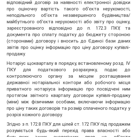
відповідний договір за наявності електронної довідки
про оціночну вартість такого об’єкта нерухомості,
неподільного об’єкта незавершеного будівництва/
майбутнього об’єкта нерухомості або звіту про оцінку,
зареєстрованого відповідно до п. 172.3 ПКУ, та
документа про сплату податку до бюджету стороною
(сторонами) договору і вносить до Єдиної бази даних
звітів про оцінку інформацію про ціну договору купівлі-
продажу.
Нотаріус щокварталу в порядку, встановленому розд. ІV
ПКУ для податкового розрахунку, подає до
контролюючого органу за місцем розташування
державної нотаріальної контори або робочого місця
приватного нотаріуса інформацію про посвідчені ним
протягом звітного кварталу договори купівлі-продажу
(міни) між фізичними особами, включаючи інформацію
про ціну таких договорів та розмір сплаченого податку у
розрізі кожного договору.
Згідно з п. 172.8 ПКУ для цілей ст. 172 ПКУ під продажем
розуміється будь-який перехід права власності або