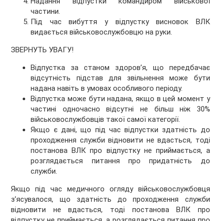
Надання відпустки командиром військової
частини.
Під час вибуття у відпустку висновок ВЛК
видається військовослужбовцю на руки.
ЗВЕРНУТЬ УВАГУ!
Відпустка за станом здоров’я, що передбачає
відсутність підстав для звільнення може бути
надана навіть в умовах особливого періоду.
Відпустка може бути надана, якщо в цей момент у
частині одночасно відсутні не більш ніж 30%
військовослужбовців такої самої категорії.
Якщо є дані, що під час відпустки здатність до
проходження служби відновити не вдасться, тоді
постанова ВЛК про відпустку не приймається, а
розглядається питання про придатність до
служби.
Якщо під час медичного огляду військовослужбовця
з’ясувалося, що здатність до проходження служби
відновити не вдасться, тоді постанова ВЛК про
відпустку не приймається, а розглядається питання про