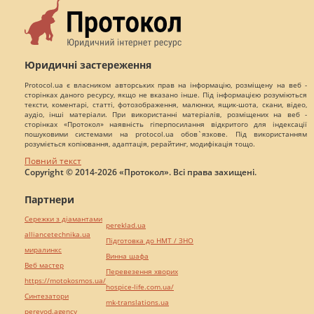
Юридичні застереження
Protocol.ua є власником авторських прав на інформацію, розміщену на веб -
сторінках даного ресурсу, якщо не вказано інше. Під інформацією розуміються
тексти, коментарі, статті, фотозображення, малюнки, ящик-шота, скани, відео,
аудіо, інші матеріали. При використанні матеріалів, розміщених на веб -
сторінках «Протокол» наявність гіперпосилання відкритого для індексації
пошуковими системами на protocol.ua обов`язкове. Під використанням
розуміється копіювання, адаптація, рерайтинг, модифікація тощо.
Повний текст
Copyright © 2014-2026 «Протокол». Всі права захищені.
Партнери
Сережки з діамантами
pereklad.ua
alliancetechnika.ua
Підготовка до НМТ / ЗНО
миралинкс
Винна шафа
Веб мастер
Перевезення хворих
https://motokosmos.ua/
hospice-life.com.ua/
Синтезатори
mk-translations.ua
perevod.agency