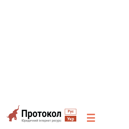
Рус
☰
Укр