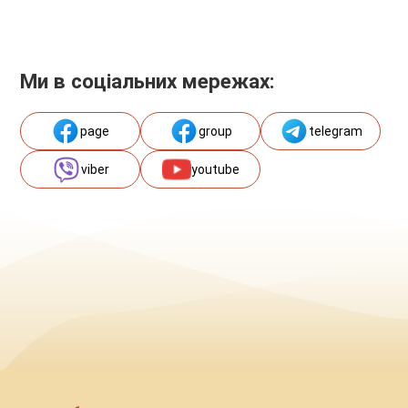
Ми в соціальних мережах:
page
group
telegram
viber
youtube