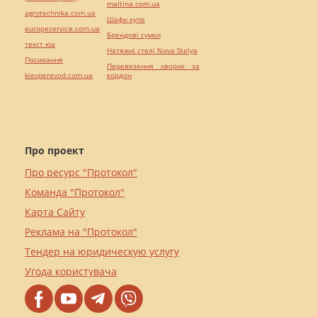
maltina.com.ua
agrotechnika.com.ua
Шафи купе
europeservice.com.ua
Брендові сумки
текст юа
Натяжні стелі Nova Stelya
Посилання
Перевезення хворих за
kievperevod.com.ua
кордон
Про проект
Про ресурс "Протокол"
Команда "Протокол"
Карта Сайту
Реклама на "Протокол"
Тендер на юридическую услугу
Угода користувача