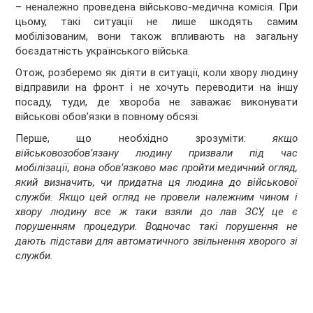
– неналежно проведена військово-медична комісія. При
цьому, такі ситуації не лише шкодять самим
мобілізованим, вони також впливають на загальну
боєздатність українського війська.
Отож, розберемо як діяти в ситуації, коли хвору людину
відправили на фронт і не хочуть переводити на іншу
посаду, туди, де хвороба не заважає виконувати
військові обов’язки в повному обсязі.
Перше, що необхідно зрозуміти:
якщо
військовозобов’язану людину призвали під час
мобілізації, вона обов’язково має пройти медичний огляд,
який визначить, чи придатна ця людина до військової
служби.
Якщо цей огляд не провели належним чином і
хвору людину все ж таки взяли до лав ЗСУ, це є
порушенням процедури. Водночас такі порушення не
дають підстави для автоматичного звільнення хворого зі
служби
.