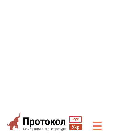
Рус
☰
Укр