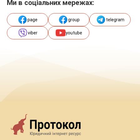
Ми в соціальних мережах:
page
group
telegram
viber
youtube