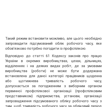
Такий режим встановити можливо, але цього необхідно
запровадити підсумований облік робочого часу, яке
обов’язково потрібно погодити із профспілкою.
Відповідно до статті 61 Кодексу законів про працю
України в окремих виробництвах, цехах, дільницях,
відділеннях і на деяких видах робіт, де за умовами
виробництва (роботи) не може бути додержана
встановлена для даної категорії працівників щоденна
або щотижнева тривалість робочого часу,
допускається за погодженням з виборним органом
первинної профспілкової організації (профспілковим
представником) підприємства, установи, організації
запровадження підсумованого обліку робочого часу з
тим, щоб тривалість робочого часу за обліковий період