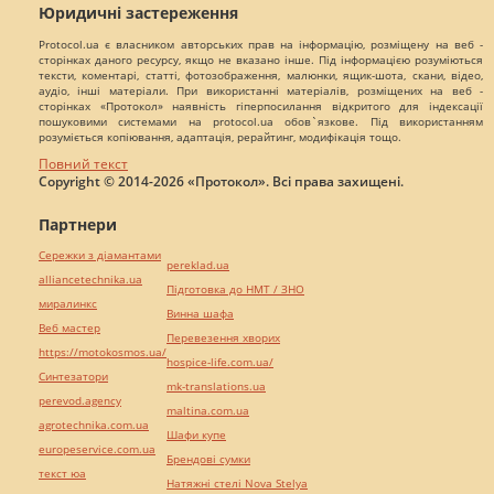
Юридичні застереження
Protocol.ua є власником авторських прав на інформацію, розміщену на веб -
сторінках даного ресурсу, якщо не вказано інше. Під інформацією розуміються
тексти, коментарі, статті, фотозображення, малюнки, ящик-шота, скани, відео,
аудіо, інші матеріали. При використанні матеріалів, розміщених на веб -
сторінках «Протокол» наявність гіперпосилання відкритого для індексації
пошуковими системами на protocol.ua обов`язкове. Під використанням
розуміється копіювання, адаптація, рерайтинг, модифікація тощо.
Повний текст
Copyright © 2014-2026 «Протокол». Всі права захищені.
Партнери
Сережки з діамантами
pereklad.ua
alliancetechnika.ua
Підготовка до НМТ / ЗНО
миралинкс
Винна шафа
Веб мастер
Перевезення хворих
https://motokosmos.ua/
hospice-life.com.ua/
Синтезатори
mk-translations.ua
perevod.agency
maltina.com.ua
agrotechnika.com.ua
Шафи купе
europeservice.com.ua
Брендові сумки
текст юа
Натяжні стелі Nova Stelya