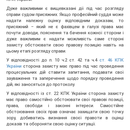
Дуже важливими є вищевказані дії під час розгляду
справи судом присяжних. Якщо професійний суддя може
надати належну оцінку відповідним доказам, то
присяжний – який не є фахівцем в галузі права має
почути доводи, пояснення та бачення кожної сторони і
дуже важливим є надати можливість саме стороні
захисту обстоювати свою правову позицію навіть на
цьому етапі розгляду справи.
У відповідності до п. 10 ч.2 ст. 42 та ч.4
ст. 46 КПК
України
сторона захисту має право під час проведення
процесуальних дій ставити запитання, подавати свої
зауваження та заперечення щодо порядку проведення
дій, які заносяться до протоколу.
У відповідності із ст. 22 КПК України сторона захисту
має право самостійно обстоювати свої правові позиції,
права, свободи і законні інтереси. Самостійне
обстоювання своїх прав означає захищати свою точку
зору, добиватись визнання своєї правоти в оцінці
доказів та обороняти свою оцінку ситуації.