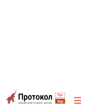
Рус
☰
Укр