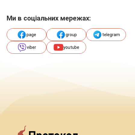
Ми в соціальних мережах:
page
group
telegram
viber
youtube