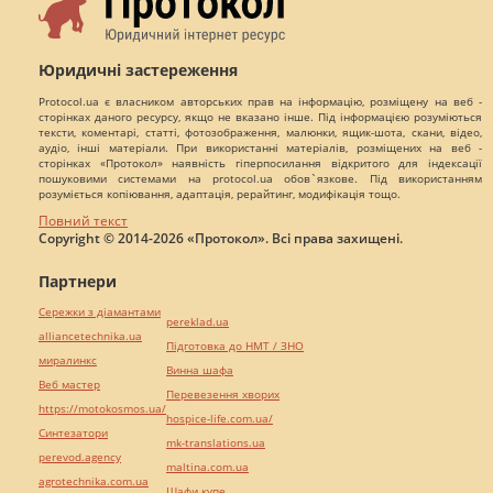
Юридичні застереження
Protocol.ua є власником авторських прав на інформацію, розміщену на веб -
сторінках даного ресурсу, якщо не вказано інше. Під інформацією розуміються
тексти, коментарі, статті, фотозображення, малюнки, ящик-шота, скани, відео,
аудіо, інші матеріали. При використанні матеріалів, розміщених на веб -
сторінках «Протокол» наявність гіперпосилання відкритого для індексації
пошуковими системами на protocol.ua обов`язкове. Під використанням
розуміється копіювання, адаптація, рерайтинг, модифікація тощо.
Повний текст
Copyright © 2014-2026 «Протокол». Всі права захищені.
Партнери
Сережки з діамантами
pereklad.ua
alliancetechnika.ua
Підготовка до НМТ / ЗНО
миралинкс
Винна шафа
Веб мастер
Перевезення хворих
https://motokosmos.ua/
hospice-life.com.ua/
Синтезатори
mk-translations.ua
perevod.agency
maltina.com.ua
agrotechnika.com.ua
Шафи купе