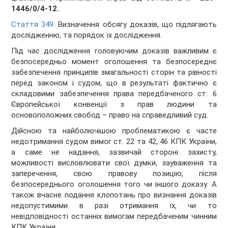
1446/0/4-12.
Стаття 349
. Визначення обсягу доказів, що підлягають
дослідженню, та порядок їх дослідження.
Під час дослідження головуючим доказів важливим є
безпосередньо момент оголошення та безпосереднє
забезпечення принципів змагальності сторін та рівності
перед законом і судом, що в результаті фактично є
складовими забезпечення права передбаченого ст. 6
Європейської конвенції з прав людини та
основоположних свобод – право на справедливий суд.
Дійсною та найболючішою проблематикою є часте
недотримання судом вимог ст. 22 та 42, 46 КПК України,
а саме не надання, зазвичай стороні захисту,
можливості висловлювати свої думки, зауваження та
заперечення, свою правову позицію, після
безпосереднього оголошення того чи іншого доказу. А
також вчасне подання клопотань про визнання доказів
недопустимими в разі отримання їх, чи то
невідповідності останніх вимогам передбаченим чинним
КПК України.