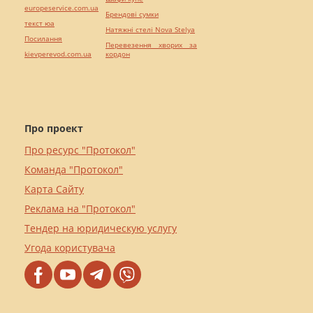
europeservice.com.ua
Брендові сумки
текст юа
Натяжні стелі Nova Stelya
Посилання
Перевезення хворих за
kievperevod.com.ua
кордон
Про проект
Про ресурс "Протокол"
Команда "Протокол"
Карта Сайту
Реклама на "Протокол"
Тендер на юридическую услугу
Угода користувача