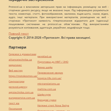
Protocol.ua є власником авторських прав на інформацію, розміщену на веб -
сторінках даного ресурсу, якщо не вказано інше. Під інформацією розуміються
тексти, коментарі, статті, фотозображення, малюнки, ящик-шота, скани, відео,
аудіо, інші матеріали. При використанні матеріалів, розміщених на веб -
сторінках «Протокол» наявність гіперпосилання відкритого для індексації
пошуковими системами на protocol.ua обов`язкове. Під використанням
розуміється копіювання, адаптація, рерайтинг, модифікація тощо.
Повний текст
Copyright © 2014-2026 «Протокол». Всі права захищені.
Партнери
Сережки з діамантами
pereklad.ua
alliancetechnika.ua
Підготовка до НМТ / ЗНО
миралинкс
Винна шафа
Веб мастер
Перевезення хворих
https://motokosmos.ua/
hospice-life.com.ua/
Синтезатори
mk-translations.ua
perevod.agency
maltina.com.ua
agrotechnika.com.ua
Шафи купе
europeservice.com.ua
Брендові сумки
текст юа
Натяжні стелі Nova Stelya
Посилання
Перевезення хворих за