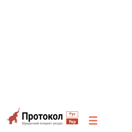
Рус
☰
Укр