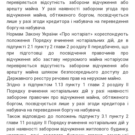
перевіряється відсутність заборони відчуження або
арешту майна. У разі наявності заборони угода про
відчуження майна, обтяженого боргом, посвідчується
лише у разі згоди кредитора і набувача на переведення
боргу на набувача.
Нормам Закону України «Про нотаріат» кореспондують
положення Порядку вчинення нотаріальних дій, де в
підпункті 2.1 пункту 2 глави 2 розділу II передбачено, що
при підготовці до посвідчення правочинів про
відчуження або заставу нерухомого майна нотаріусом
перевіряється відсутність заборони відчуження або
арешту майна шляхом безпосереднього доступу до
Державного реєстру речових прав на нерухоме майно.
Згідно з підпунктом 1.13 пункту 1 глави 2 розділу II
Порядку вчинення нотаріальних дій у разі наявності
заборони правочин про відчуження майна, обтяженого
боргом, посвідчується лише у разі згоди кредитора і
набувача на переведення боргу на набувача.
Також відповідно до положень підпункту 3.1 пункту 2
глави 11 розділу II Порядку вчинення нотаріальних дій у
разі наявності заборони відчуження житлового будинку,