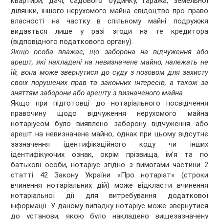
квартири, дачі, садового будинку, гаража, земельної
ділянки, іншого нерухомого майна свідоцтво про право
власності на частку в спільному майні подружжя
видається лише у разі згоди на те кредитора
(відповідного податкового органу).
Якщо особа вважає, що заборона на відчуження або
арешт, які накладені на невизначене майно, належать не
їй, вона може звернутися до суду з позовом для захисту
своїх порушених прав та законних інтересів, а також за
зняттям заборони або арешту з визначеного майна.
Якщо при підготовці до нотаріального посвідчення
правочину щодо відчуження нерухомого майна
нотаріусом було виявлено заборону відчуження або
арешт на невизначене майно, однак при цьому відсутнє
зазначення ідентифікаційного коду чи інших
ідентифікуючих ознак, окрім прізвища, ім’я та по
батькові особи, нотаріус згідно з вимогами частини 2
статті 42 Закону України «Про нотаріат» (строки
вчинення нотаріальних дій) може відкласти вчинення
нотаріальної дії для витребування додаткової
інформації. У даному випадку нотаріус може звернутися
до установи, якою було накладено вищезазначену