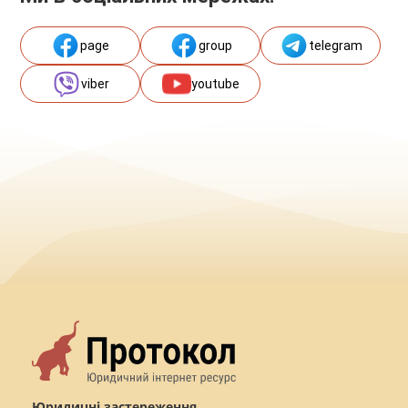
page
group
telegram
viber
youtube
Юридичні застереження