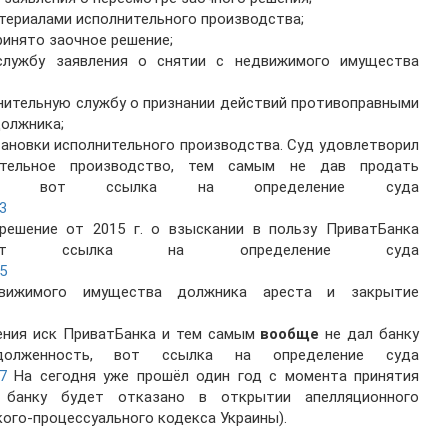
териалами исполнительного производства;
ринято заочное решение;
службу заявления о снятии с недвижимого имущества
лнительную службу о признании действий противоправными
должника;
тановки исполнительного производства. Суд удовлетворил
ительное производство, тем самым не дав продать
ента, вот ссылка на определение суда
33
решение от 2015 г. о взыскании в пользу ПриватБанка
, вот ссылка на определение суда
55
движимого имущества должника ареста и закрытие
рения иск ПриватБанка и тем самым
вообще
не дал банку
олженность, вот ссылка на определение суда
47
На сегодня уже прошёл один год с момента принятия
у банку будет отказано в открытии апелляционного
кого-процессуального кодекса Украины).