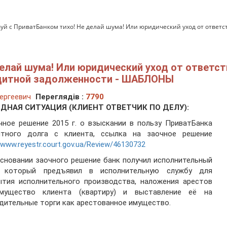
уй с ПриватБанком тихо! Не делай шума! Или юридический уход от ответс
елай шума! Или юридический уход от ответст
едитной задолженности - ШАБЛОНЫ
ергеевич
Переглядів :
7790
ДНАЯ СИТУАЦИЯ (КЛИЕНТ ОТВЕТЧИК ПО ДЕЛУ):
чное решение 2015 г. о взыскании в пользу ПриватБанка
итного долга с клиента, ссылка на заочное решение
//www.reyestr.court.gov.ua/Review/46130732
основании заочного решение банк получил исполнительный
, который предъявил в исполнительную службу для
ытия исполнительного производства, наложения арестов
мущество клиента (квартиру) и выставление её на
дительные торги как арестованное имущество.