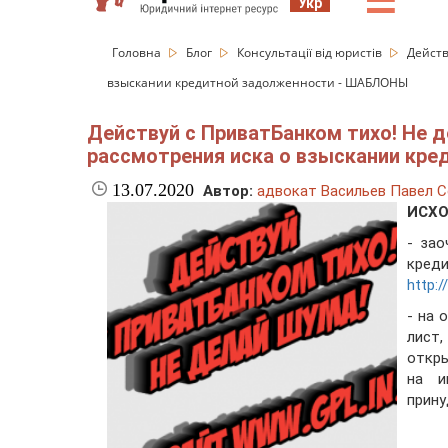
☰
Укр
Головна
Блог
Консультації від юристів
Действ
взыскании кредитной задолженности - ШАБЛОНЫ
Действуй с ПриватБанком тихо! Не д
рассмотрения иска о взыскании кр
13.07.2020
Автор:
адвокат Васильев Павел С
ИСХО
- зао
кред
http:
- на 
лист
откр
на и
прину