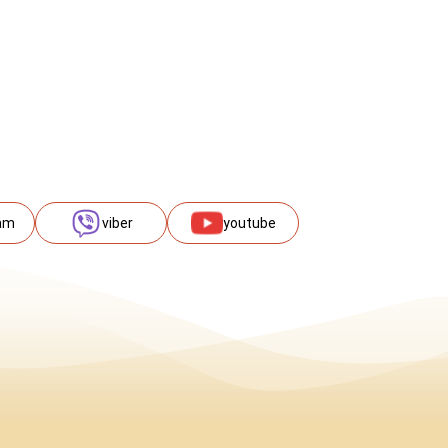
am
viber
youtube