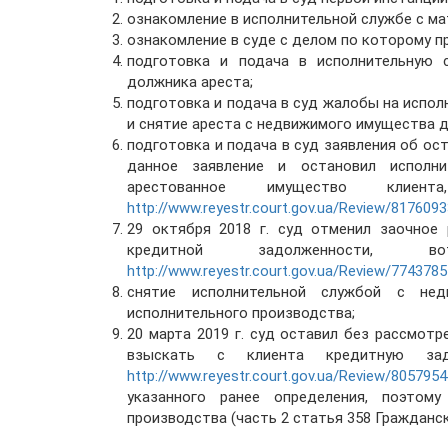
ознакомление в исполнительной службе с ма
ознакомление в суде с делом по которому п
подготовка и подача в исполнительную 
должника ареста;
подготовка и подача в суд жалобы на испо
и снятие ареста с недвижимого имущества 
подготовка и подача в суд заявления об ос
данное заявление и остановил исполн
арестованное имущество кли
http://www.reyestr.court.gov.ua/Review/817609
29 октября 2018 г. суд отменил заочное 
кредитной задолженности
http://www.reyestr.court.gov.ua/Review/774378
снятие исполнительной службой с не
исполнительного производства;
20 марта 2019 г. суд оставил без рассмот
взыскать с клиента кредитную зад
http://www.reyestr.court.gov.ua/Review/805795
указанного ранее определения, поэтом
производства (часть 2 статья 358 Гражданс