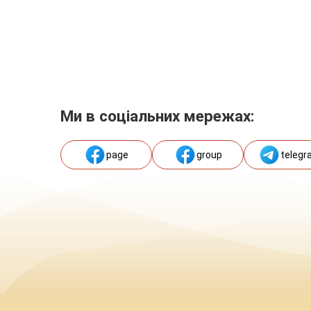
Ми в соціальних мережах:
page
group
telegr