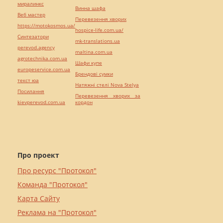
миралинкс
Винна шафа
Веб мастер
Перевезення хворих
https://motokosmos.ua/
hospice-life.com.ua/
Синтезатори
mk-translations.ua
perevod.agency
maltina.com.ua
agrotechnika.com.ua
Шафи купе
europeservice.com.ua
Брендові сумки
текст юа
Натяжні стелі Nova Stelya
Посилання
Перевезення хворих за
kievperevod.com.ua
кордон
Про проект
Про ресурс "Протокол"
Команда "Протокол"
Карта Сайту
Реклама на "Протокол"