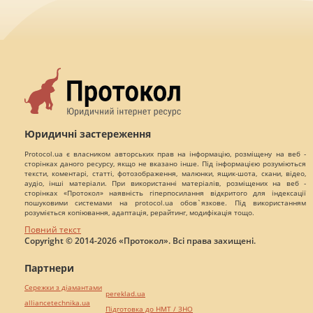
Юридичні застереження
Protocol.ua є власником авторських прав на інформацію, розміщену на веб -
сторінках даного ресурсу, якщо не вказано інше. Під інформацією розуміються
тексти, коментарі, статті, фотозображення, малюнки, ящик-шота, скани, відео,
аудіо, інші матеріали. При використанні матеріалів, розміщених на веб -
сторінках «Протокол» наявність гіперпосилання відкритого для індексації
пошуковими системами на protocol.ua обов`язкове. Під використанням
розуміється копіювання, адаптація, рерайтинг, модифікація тощо.
Повний текст
Copyright © 2014-2026 «Протокол». Всі права захищені.
Партнери
Сережки з діамантами
pereklad.ua
alliancetechnika.ua
Підготовка до НМТ / ЗНО