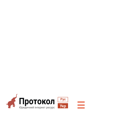
Рус
☰
Укр