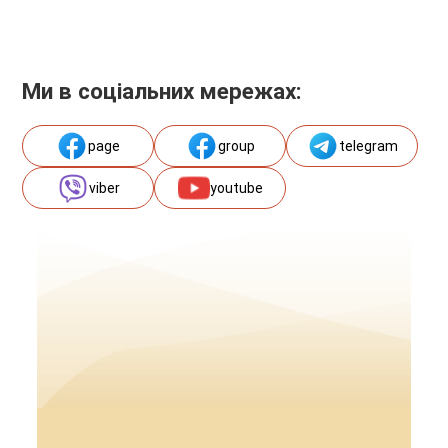
Ми в соціальних мережах:
page
group
telegram
viber
youtube