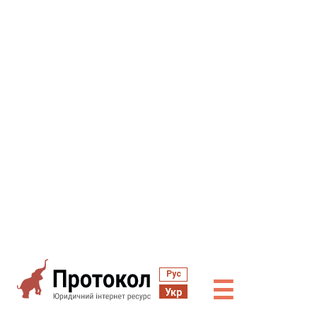
Рус
☰
Укр