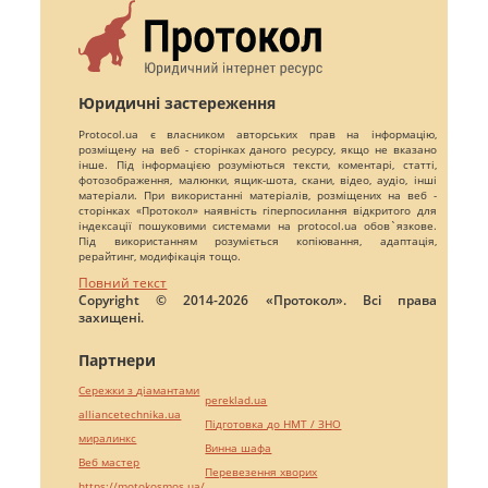
Юридичні застереження
Protocol.ua є власником авторських прав на інформацію,
розміщену на веб - сторінках даного ресурсу, якщо не вказано
інше. Під інформацією розуміються тексти, коментарі, статті,
фотозображення, малюнки, ящик-шота, скани, відео, аудіо, інші
матеріали. При використанні матеріалів, розміщених на веб -
сторінках «Протокол» наявність гіперпосилання відкритого для
індексації пошуковими системами на protocol.ua обов`язкове.
Під використанням розуміється копіювання, адаптація,
рерайтинг, модифікація тощо.
Повний текст
Copyright © 2014-2026 «Протокол». Всі права
захищені.
Партнери
Сережки з діамантами
pereklad.ua
alliancetechnika.ua
Підготовка до НМТ / ЗНО
миралинкс
Винна шафа
Веб мастер
Перевезення хворих
https://motokosmos.ua/