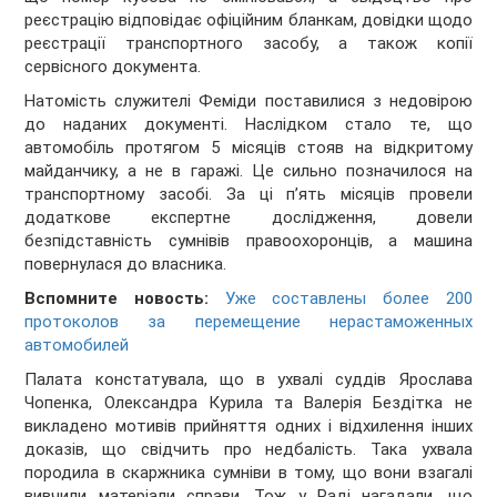
реєстрацію відповідає офіційним бланкам, довідки щодо
реєстрації транспортного засобу, а також копії
сервісного документа.
Натомість служителі Феміди поставилися з недовірою
до наданих документі. Наслідком стало те, що
автомобіль протягом 5 місяців стояв на відкритому
майданчику, а не в гаражі. Це сильно позначилося на
транспортному засобі. За ці п’ять місяців провели
додаткове експертне дослідження, довели
безпідставність сумнівів правоохоронців, а машина
повернулася до власника.
Вспомните новость:
Уже составлены более 200
протоколов за перемещение нерастаможенных
автомобилей
Палата констатувала, що в ухвалі суддів Ярослава
Чопенка, Олександра Курила та Валерія Бездітка не
викладено мотивів прийняття одних і відхилення інших
доказів, що свідчить про недбалість. Така ухвала
породила в скаржника сумніви в тому, що вони взагалі
вивчили матеріали справи. Тож у Раді нагадали, що