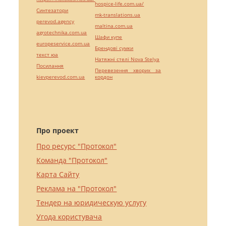
hospice-life.com.ua/
Синтезатори
mk-translations.ua
perevod.agency
maltina.com.ua
agrotechnika.com.ua
Шафи купе
europeservice.com.ua
Брендові сумки
текст юа
Натяжні стелі Nova Stelya
Посилання
Перевезення хворих за
kievperevod.com.ua
кордон
Про проект
Про ресурс "Протокол"
Команда "Протокол"
Карта Сайту
Реклама на "Протокол"
Тендер на юридическую услугу
Угода користувача