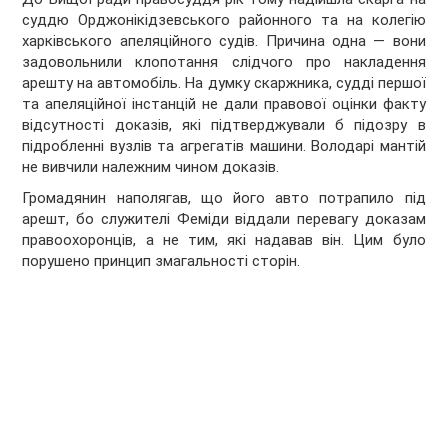
суддю Орджонікідзевського районного та на колегію
харківського апеляційного судів. Причина одна — вони
задовольнили клопотання слідчого про накладення
арешту на автомобіль. На думку скаржника, судді першої
та апеляційної інстанцій не дали правової оцінки факту
відсутності доказів, які підтверджували б підозру в
підробленні вузлів та агрегатів машини. Володарі мантій
не вивчили належним чином доказів.
Громадянин наполягав, що його авто потрапило під
арешт, бо служителі Феміди віддали перевагу доказам
правоохоронців, а не тим, які надавав він. Цим було
порушено принцип змагальності сторін.