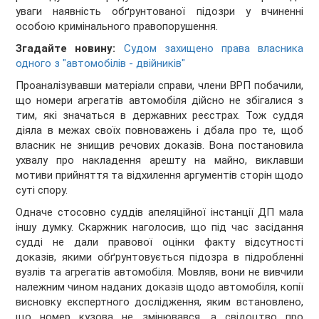
уваги наявність обґрунтованої підозри у вчиненні
особою кримінального правопорушення.
Згадайте новину:
Судом захищено права власника
одного з "автомобілів - двійників"
Проаналізувавши матеріали справи, члени ВРП побачили,
що номери агрегатів
автомобіля дійсно не збігалися з
тим, які значаться в державних реєстрах. Тож суддя
діяла в межах своїх повноважень і дбала про те, щоб
власник не знищив речових доказів. Вона постановила
ухвалу про накладення арешту на майно, виклавши
мотиви прийняття та відхилення аргументів сторін щодо
суті спору.
Одначе стосовно суддів апеляційної інстанції ДП мала
іншу думку. Скаржник наголосив, що під час засідання
судді не дали правової оцінки факту відсутності
доказів, якими обґрунтовується підозра в підробленні
вузлів та агрегатів автомобіля. Мовляв, вони не вивчили
належним чином наданих доказів щодо автомобіля, копії
висновку експертного дослідження, яким встановлено,
що номер кузова не змінювався, а свідоцтво про