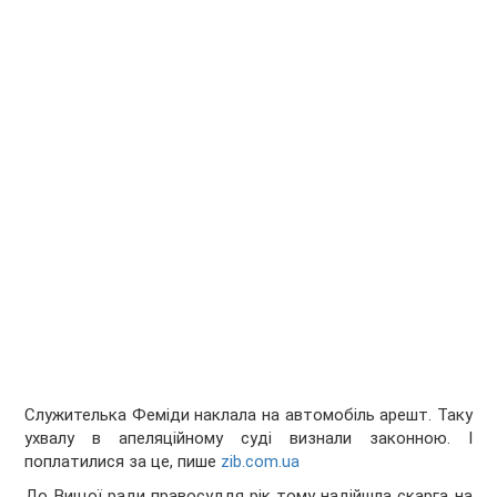
Служителька Феміди наклала на автомобіль арешт. Таку
ухвалу в апеляційному суді визнали законною. І
поплатилися за це, пише
zib.com.ua
До Вищої ради правосуддя рік тому надійшла скарга на