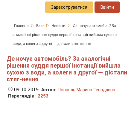
Зареєструватися
Ввійти
Головна
Блог
Новини
Де ночує автомобіль? За
аналогічні рішення суддя першої інстанції вийшла сухою з
води, а колеги з другої — дістали стяг-нення
Де ночує автомобіль? За аналогічні
рішення суддя першої інстанції вийшла
сухою з води, а колеги з другої — дістали
стяг-нення
09.10.2019
Автор:
Понзель Марина Генадіївна
Переглядів :
2253