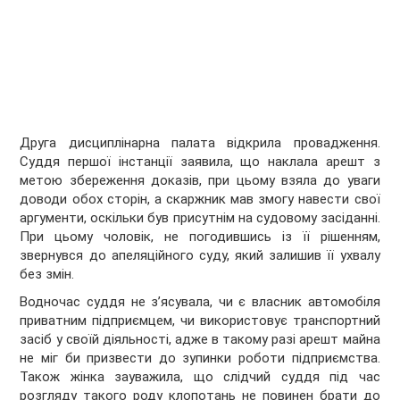
Друга дисциплінарна палата відкрила провадження.
Суддя першої інстанції заявила, що наклала арешт з
метою збереження доказів, при цьому взяла до уваги
доводи обох сторін, а скаржник мав змогу навести свої
аргументи, оскільки був присутнім на судовому засіданні.
При цьому чоловік, не погодившись із її рішенням,
звернувся до апеляційного суду, який залишив її ухвалу
без змін.
Водночас суддя не з’ясувала, чи є власник автомобіля
приватним підприємцем, чи використовує транспортний
засіб у своїй діяльності, адже в такому разі арешт майна
не міг би призвести до зупинки роботи підприємства.
Також жінка зауважила, що слідчий суддя під час
розгляду такого роду клопотань не повинен брати до