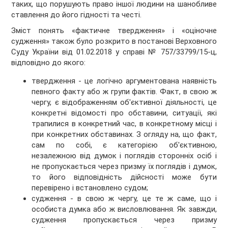
таких, що порушують право іншої людини на шанобливе
ставлення до його гідності та честі.
Зміст понять «фактичне твердження» і «оціночне
судження» також було розкрито в постанові Верховного
Суду України від 01.02.2018 у справі № 757/33799/15-ц,
відповідно до якого:
твердження - це логічно аргументована наявність
певного факту або ж групи фактів. Факт, в свою ж
чергу, є відображенням об'єктивної діяльності, це
конкретні відомості про обставини, ситуації, які
трапилися в конкретний час, в конкретному місці і
при конкретних обставинах. З огляду на, що факт,
сам по собі, є категорією об'єктивною,
незалежною від думок і поглядів сторонніх осіб і
не пропускається через призму їх поглядів і думок,
то його відповідність дійсності може бути
перевірено і встановлено судом;
судження - в свою ж чергу, це те ж саме, що і
особиста думка або ж висловлювання. Як завжди,
судження пропускається через призму