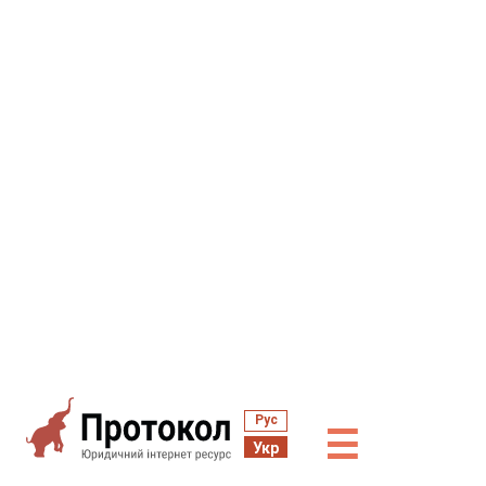
Рус
☰
Укр