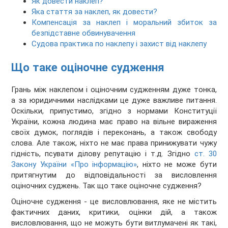
Як довести наклеп?
Яка стаття за наклеп, як довести?
Компенсація за наклеп і моральний збиток за
безпідставне обвинувачення
Судова практика по наклепу і захист від наклепу
Що таке оціночне судження
Грань між наклепом і оціночним судженням дуже тонка,
а за юридичними наслідками це дуже важливе питання.
Оскільки, припустимо, згідно з нормами Конституції
України, кожна людина має право на вільне вираження
своїх думок, поглядів і переконань, а також свободу
слова. Але також, ніхто не має права принижувати чужу
гідність, псувати ділову репутацію і т.д. Згідно
ст. 30
Закону України «Про інформацію»
, ніхто не може бути
притягнутим до відповідальності за висловлення
оціночних суджень. Так що таке оціночне судження?
Оціночне судження - це висловлювання, яке не містить
фактичних даних, критики, оцінки дій, а також
висловлювання, що не можуть бути витлумачені як такі,