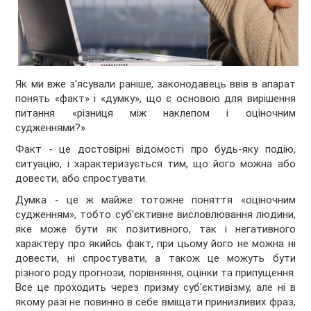
Як ми вже з'ясували раніше, законодавець ввів в апарат
понять «факт» і «думку», що є основою для вирішення
питання «різниця між наклепом і оціночним
судженнями?»
Факт - це достовірні відомості про будь-яку подію,
ситуацію, і характеризується тим, що його можна або
довести, або спростувати.
Думка - це ж майже тотожне поняття «оціночним
судженням», тобто суб'єктивне висловлювання людини,
яке може бути як позитивного, так і негативного
характеру про якийсь факт, при цьому його не можна ні
довести, ні спростувати, а також це можуть бути
різного роду прогнози, порівняння, оцінки та припущення.
Все це проходить через призму суб'єктивізму, але ні в
якому разі не повинно в себе вміщати принизливих фраз,