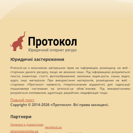
Юридичні застереження
Protocol.ua є власником авторських прав на інформацію, розміщену на веб -
сторінках даного ресурсу, якщо не вказано інше. Під інформацією розуміються
тексти, коментарі, статті, фотозображення, малюнки, ящик-шота, скани, відео,
аудіо, інші матеріали. При використанні матеріалів, розміщених на веб -
сторінках «Протокол» наявність гіперпосилання відкритого для індексації
пошуковими системами на protocol.ua обов`язкове. Під використанням
розуміється копіювання, адаптація, рерайтинг, модифікація тощо.
Повний текст
Copyright © 2014-2026 «Протокол». Всі права захищені.
Партнери
Сережки з діамантами
pereklad.ua
alliancetechnika.ua