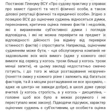
Постанові Пленуму ВСУ «Про судову практику у справах
про захист гідності та честі фізичної особи, а також
ділової репутації фізичної та юридичної особи». Згідно з
позицією ВСУ, до оціночних суджень відносяться думки,
переконання, критична оцінка певних фактів і недоліків,
які є вираженням суб'єктивної думки і поглядів
відповідача, і які не можна перевірити на предмет їх
відповідності дійсності (на відміну від перевірки
істинності фактів) і спростувати. Наприклад, оціночним
судженням може бути, - «ця обслуговуюча компанія не
задовольняє всіх моїх вимог» (адже у кожного свої
вимоги від сервісу, у когось трохи більші у когось трохи
менші запити), «в цьому закладі недостатньо смачно
готують, і до того ж місце розташування незручне»
(поняття смаку у кожного різне і залежить від багатьох
факторів, та й з місцем розташування не все зрозуміло, -
адже «в центрі» не завжди добре), в школі дуже суворі
вчителі (у когось строгість, а у когось - дисципліна, -
головне щоб все було в межах розумного і не
переступало межі закону). Підводячи підсумок, характер
оціночних суджень є суб'єктивним, це особиста оцінка