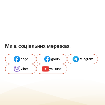
Ми в соціальних мережах:
page
group
telegram
viber
youtube