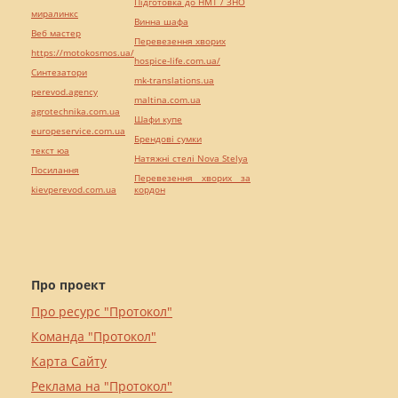
Підготовка до НМТ / ЗНО
миралинкс
Винна шафа
Веб мастер
Перевезення хворих
https://motokosmos.ua/
hospice-life.com.ua/
Синтезатори
mk-translations.ua
perevod.agency
maltina.com.ua
agrotechnika.com.ua
Шафи купе
europeservice.com.ua
Брендові сумки
текст юа
Натяжні стелі Nova Stelya
Посилання
Перевезення хворих за
kievperevod.com.ua
кордон
Про проект
Про ресурс "Протокол"
Команда "Протокол"
Карта Сайту
Реклама на "Протокол"