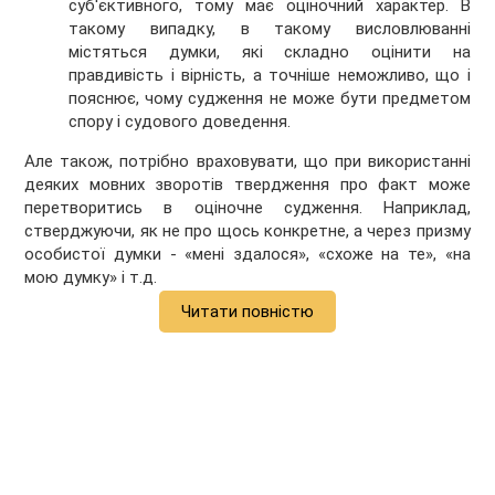
суб'єктивного, тому має оціночний характер. В
такому випадку, в такому висловлюванні
містяться думки, які складно оцінити на
правдивість і вірність, а точніше неможливо, що і
пояснює, чому судження не може бути предметом
спору і судового доведення.
Але також, потрібно враховувати, що при використанні
деяких мовних зворотів твердження про факт може
перетворитись в оціночне судження. Наприклад,
стверджуючи, як не про щось конкретне, а через призму
особистої думки - «мені здалося», «схоже на те», «на
мою думку» і т.д.
Читати повністю