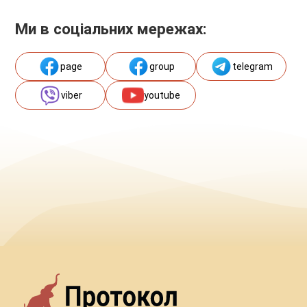
Ми в соціальних мережах:
page
group
telegram
viber
youtube