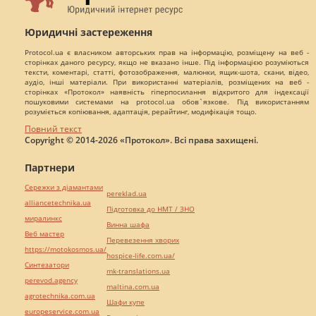
Юридичні застереження
Protocol.ua є власником авторських прав на інформацію, розміщену на веб -
сторінках даного ресурсу, якщо не вказано інше. Під інформацією розуміються
тексти, коментарі, статті, фотозображення, малюнки, ящик-шота, скани, відео,
аудіо, інші матеріали. При використанні матеріалів, розміщених на веб -
сторінках «Протокол» наявність гіперпосилання відкритого для індексації
пошуковими системами на protocol.ua обов`язкове. Під використанням
розуміється копіювання, адаптація, рерайтинг, модифікація тощо.
Повний текст
Copyright © 2014-2026 «Протокол». Всі права захищені.
Партнери
Сережки з діамантами
pereklad.ua
alliancetechnika.ua
Підготовка до НМТ / ЗНО
миралинкс
Винна шафа
Веб мастер
Перевезення хворих
https://motokosmos.ua/
hospice-life.com.ua/
Синтезатори
mk-translations.ua
perevod.agency
maltina.com.ua
agrotechnika.com.ua
Шафи купе
europeservice.com.ua