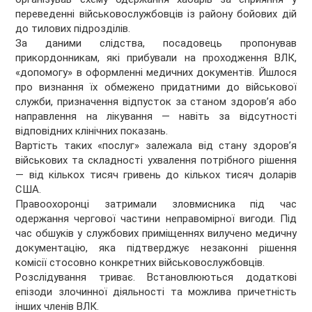
переведенні військовослужбовців із району бойових дій
до тилових підрозділів.
За даними слідства, посадовець пропонував
прикордонникам, які прибували на проходження ВЛК,
«допомогу» в оформленні медичних документів. Йшлося
про визнання їх обмежено придатними до військової
служби, призначення відпусток за станом здоров’я або
направлення на лікування — навіть за відсутності
відповідних клінічних показань.
Вартість таких «послуг» залежала від стану здоров’я
військових та складності ухвалення потрібного рішення
— від кількох тисяч гривень до кількох тисяч доларів
США.
Правоохоронці затримали зловмисника під час
одержання чергової частини неправомірної вигоди. Під
час обшуків у службових приміщеннях вилучено медичну
документацію, яка підтверджує незаконні рішення
комісії стосовно конкретних військовослужбовців.
Розслідування триває. Встановлюються додаткові
епізоди злочинної діяльності та можлива причетність
інших членів ВЛК.