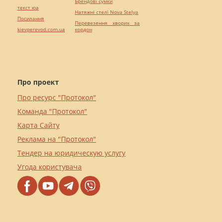
Брендові сумки
текст юа
Натяжні стелі Nova Stelya
Посилання
Перевезення хворих за
kievperevod.com.ua
кордон
Про проект
Про ресурс "Протокол"
Команда "Протокол"
Карта Сайту
Реклама на "Протокол"
Тендер на юридическую услугу
Угода користувача