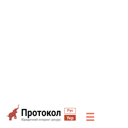
Рус
☰
Укр