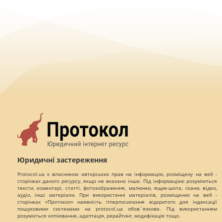
Юридичні застереження
Protocol.ua є власником авторських прав на інформацію, розміщену на веб -
сторінках даного ресурсу, якщо не вказано інше. Під інформацією розуміються
тексти, коментарі, статті, фотозображення, малюнки, ящик-шота, скани, відео,
аудіо, інші матеріали. При використанні матеріалів, розміщених на веб -
сторінках «Протокол» наявність гіперпосилання відкритого для індексації
пошуковими системами на protocol.ua обов`язкове. Під використанням
розуміється копіювання, адаптація, рерайтинг, модифікація тощо.