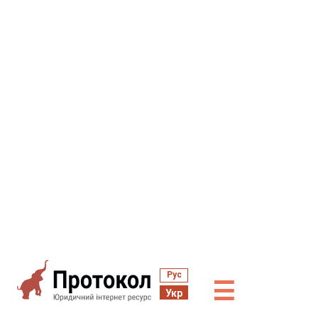
Рус
☰
Укр