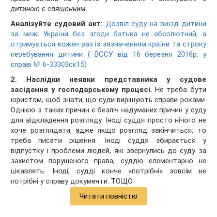
дитиною є священним.
Аналізуйте судовий акт:
Дозвіл суду на виїзд дитини
за межі України без згоди батька не абсолютний, а
отримується кожен раз із зазначенням країни та строку
перебування дитини ( ВССУ від 16 березня 2016р. у
справі № 6-33303ск15)
2.
Наслідки неявки представника у судове
засідання у господарському процесі.
Не треба бути
юристом, щоб знати, що суди вирішують справи роками.
Однією з таких причин є безліч надуманих причин у суду
для відкладення розгляду. Іноді суддя просто нічого не
хоче розглядати, адже якщо розгляд закінчиться, то
треба писати рішення. Іноді суддя збирається у
відпустку і проблеми людей, які звернулись до суду за
захистом порушеного права, суддю елементарно не
цікавлять. Іноді, судді конче «потрібні» зовсім не
потрібні у справу документи. ТОЩО.
Читати повністю