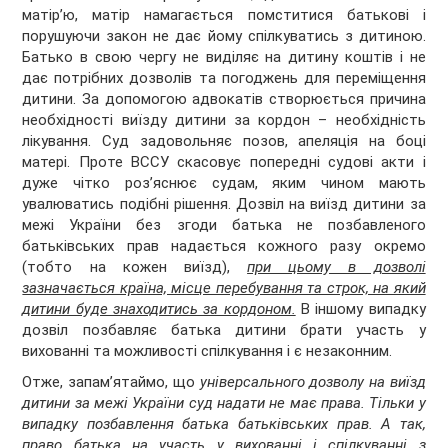
матір’ю, матір намагається помститися батькові і
порушуючи закон не дає йому спілкуватись з дитиною.
Батько в свою чергу не виділяє на дитину коштів і не
дає потрібних дозволів та погоджень для переміщення
дитини. За допомогою адвокатів створюється причина
необхідності виїзду дитини за кордон – необхідність
лікування. Суд задовольняє позов, апеляція на боці
матері. Проте ВССУ скасовує попередні судові акти і
дуже чітко роз’яснює судам, яким чином мають
увалюватись подібні рішення. Дозвіл на виїзд дитини за
межі України без згоди батька не позбавленого
батьківських прав надається кожного разу окремо
(тобто на кожен виїзд),
при цьому в дозволі
зазначається країна, місце перебування та строк, на який
дитини буде знаходитись за кордоном.
В іншому випадку
дозвіл позбавляє батька дитини брати участь у
вихованні та можливості спілкування і є незаконним.
Отже, запам’ятаймо, що
універсального дозволу на виїзд
дитини за межі України суд надати не має права. Тільки у
випадку позбавлення батька батьківських прав. А так,
право батька на участь у вихованні і спілкуванні з