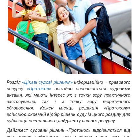
Розділ
«Цікаві судові рішення»
інформаційно – правового
ресурсу
«Протокол»
постійно поповнюється судовими
актами, які мають інтерес як з точки зору практичного
застосування, так і з точку зору теоретичного
обговорення. Кожен місяць редакція «Протоколу»
здійснює окремий відбір рішень суду із цього розділу для
публікації спеціального дайджесту нашого ресурсу.
Дайджест судовий рішень «Протокол» відрізняється від
усіх інших дайджестів про рішення судів тим, що