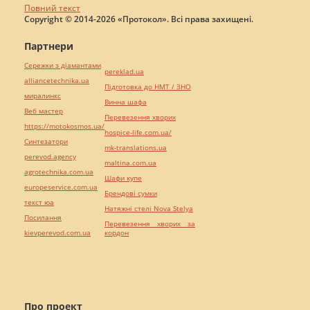
Повний текст
Copyright © 2014-2026 «Протокол». Всі права захищені.
Партнери
Сережки з діамантами
pereklad.ua
alliancetechnika.ua
Підготовка до НМТ / ЗНО
миралинкс
Винна шафа
Веб мастер
Перевезення хворих
https://motokosmos.ua/
hospice-life.com.ua/
Синтезатори
mk-translations.ua
perevod.agency
maltina.com.ua
agrotechnika.com.ua
Шафи купе
europeservice.com.ua
Брендові сумки
текст юа
Натяжні стелі Nova Stelya
Посилання
Перевезення хворих за
kievperevod.com.ua
кордон
Про проект