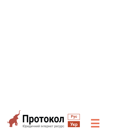
Рус
☰
Укр