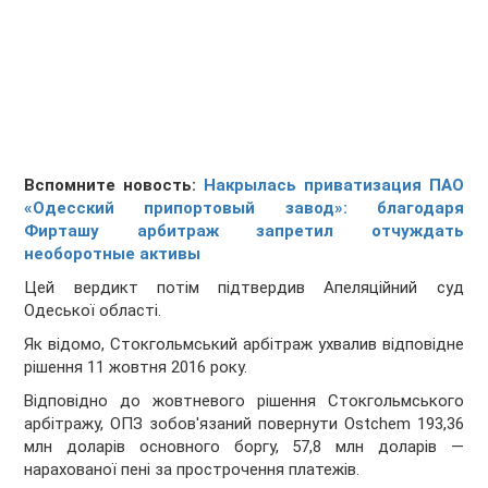
Вспомните новость:
Накрылась приватизация ПАО
«Одесский припортовый завод»: благодаря
Фирташу арбитраж запретил отчуждать
необоротные активы
Цей вердикт потім підтвердив Апеляційний суд
Одеської області.
Як відомо, Стокгольмський арбітраж ухвалив відповідне
рішення 11 жовтня 2016 року.
Відповідно до жовтневого рішення Стокгольмського
арбітражу, ОПЗ зобов'язаний повернути Ostchem 193,36
млн доларів основного боргу, 57,8 млн доларів —
нарахованої пені за прострочення платежів.