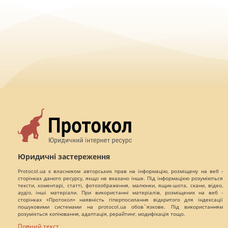
Юридичні застереження
Protocol.ua є власником авторських прав на інформацію, розміщену на веб -
сторінках даного ресурсу, якщо не вказано інше. Під інформацією розуміються
тексти, коментарі, статті, фотозображення, малюнки, ящик-шота, скани, відео,
аудіо, інші матеріали. При використанні матеріалів, розміщених на веб -
сторінках «Протокол» наявність гіперпосилання відкритого для індексації
пошуковими системами на protocol.ua обов`язкове. Під використанням
розуміється копіювання, адаптація, рерайтинг, модифікація тощо.
Повний текст