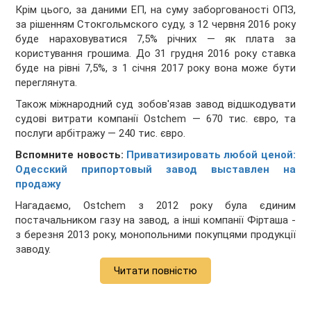
Крім цього, за даними ЕП, на суму заборгованості ОПЗ,
за рішенням Стокгольмского суду, з 12 червня 2016 року
буде нараховуватися 7,5% річних — як плата за
користування грошима. До 31 грудня 2016 року ставка
буде на рівні 7,5%, з 1 січня 2017 року вона може бути
переглянута.
Також міжнародний суд зобов'язав завод відшкодувати
судові витрати компанії Ostchem — 670 тис. євро, та
послуги арбітражу — 240 тис. євро.
Вспомните новость:
Приватизировать любой ценой:
Одесский припортовый завод выставлен на
продажу
Нагадаємо, Ostchem з 2012 року була єдиним
постачальником газу на завод, а інші компанії Фірташа -
з березня 2013 року, монопольними покупцями продукції
заводу.
Читати повністю