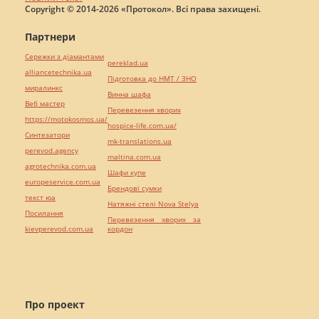
Copyright © 2014-2026 «Протокол». Всі права захищені.
Партнери
Сережки з діамантами
pereklad.ua
alliancetechnika.ua
Підготовка до НМТ / ЗНО
миралинкс
Винна шафа
Веб мастер
Перевезення хворих
https://motokosmos.ua/
hospice-life.com.ua/
Синтезатори
mk-translations.ua
perevod.agency
maltina.com.ua
agrotechnika.com.ua
Шафи купе
europeservice.com.ua
Брендові сумки
текст юа
Натяжні стелі Nova Stelya
Посилання
Перевезення хворих за
kievperevod.com.ua
кордон
Про проект