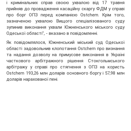
і кримінальних справ своєю ухвалою від 17 травня
прийняв до провадження касаційну скаргу ФДМ у справі
про борг ОПЗ перед компанією Ostchem. Крім того,
зазначеною ухвалою Вищого спеціалізованого суду
зупинив виконання ухвали Южненського міського суду
Одеської області", - вказано в повідомленні.
Як повідомлялося, Южненський міський суд Одеської
області задовольнив клопотання Ostchem про визнання
та надання дозволу на примусове виконання в Україні
часткового арбітражного рішення Стокгольмського
арбітражу у справі про стягнення з ОПЗ на користь
Ostchem 193,26 млн доларів основного боргу і 57,98 млн
доларів нарахованої пені.