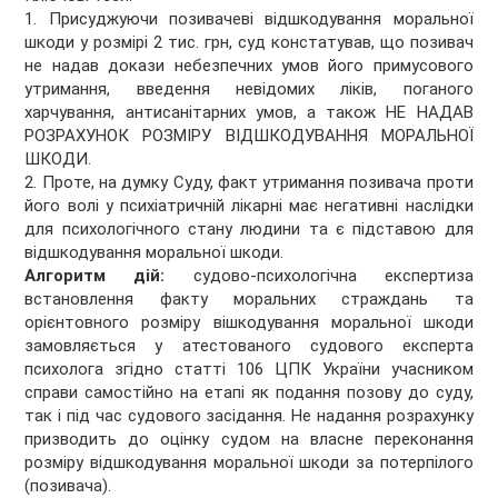
1. Присуджуючи позивачеві відшкодування моральної
шкоди у розмірі 2 тис. грн, суд констатував, що позивач
не надав докази небезпечних умов його примусового
утримання, введення невідомих ліків, поганого
харчування, антисанітарних умов, а також НЕ НАДАВ
РОЗРАХУНОК РОЗМІРУ ВІДШКОДУВАННЯ МОРАЛЬНОЇ
ШКОДИ.
2. Проте, на думку Суду, факт утримання позивача проти
його волі у психіатричній лікарні має негативні наслідки
для психологічного стану людини та є підставою для
відшкодування моральної шкоди.
Алгоритм дій:
судово-психологічна експертиза
встановлення факту моральних страждань та
орієнтовного розміру вішкодування моральної шкоди
замовляється у атестованого судового експерта
психолога згідно статті 106 ЦПК України учасником
справи самостійно на етапі як подання позову до суду,
так і під час судового засідання. Не надання розрахунку
призводить до оцінку судом на власне переконання
розміру відшкодування моральної шкоди за потерпілого
(позивача).