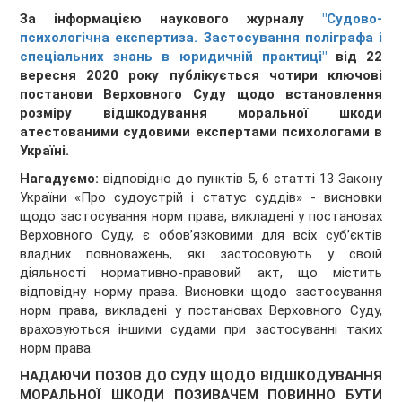
За інформацією наукового журналу
"Судово-
психологічна експертиза. Застосування поліграфа і
спеціальних знань в юридичній практиці"
від 22
вересня 2020 року публікується чотири ключові
постанови Верховного Суду щодо встановлення
розміру відшкодування моральної шкоди
атестованими судовими експертами психологами в
Україні.
Нагадуємо:
відповідно до пунктів 5, 6 статті 13 Закону
України «Про судоустрій і статус суддів» - висновки
щодо застосування норм права, викладені у постановах
Верховного Суду, є обов’язковими для всіх суб’єктів
владних повноважень, які застосовують у своїй
діяльності нормативно-правовий акт, що містить
відповідну норму права. Висновки щодо застосування
норм права, викладені у постановах Верховного Суду,
враховуються іншими судами при застосуванні таких
норм права.
НАДАЮЧИ ПОЗОВ ДО СУДУ ЩОДО ВІДШКОДУВАННЯ
МОРАЛЬНОЇ ШКОДИ ПОЗИВАЧЕМ ПОВИННО БУТИ