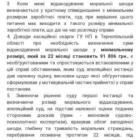
3. Коли межі відшкодування моральної шкоди
визначаються у кратному співвідношенні з мінімальним
розміром заробітної плати, суд при вирішенні цього
питання має виходити з такого розміру мінімальної
заробітної плати, що діє на час розгляду справи.
4. Доводи касаційної скарги ГУ НП в Тернопільській
області про необхідність визначення суми
відшкодування моральної шкоди у
мінімальному
розмірі, який за 22 місяці становить 91 806 грн.
, є
необґрунтованими та спростовуються встановленими у
цій справі обставинами, яким суд апеляційної інстанції
дав належну оцінку, висновки щодо якої обґрунтовано
сформулював у мотивувальній частині прийнятої у справі
постанови.
5. Змінюючи рішення суду першої інстанції та
визначаючи розмір морального відшкодування,
апеляційний суд, на підставі належної оцінки поданих
сторонами доказів (прим. - висновків судово-
психологічної експертизи), врахував обсяг заподіяної
шкоди, глибину та тривалість моральних страждань,
перебування позивача протягом 22 місяців, під