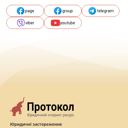
page
group
telegram
viber
youtube
Юридичні застереження