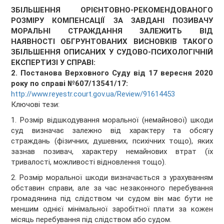
ЗБІЛЬШЕННЯ
ОРІЄНТОВНО-РЕКОМЕНДОВАНОГО
РОЗМІРУ КОМПЕНСАЦІЇ ЗА ЗАВДАНІ ПОЗИВАЧУ
МОРАЛЬНІ СТРАЖДАННЯ ЗАЛЕЖИТЬ ВІД
НАЯВНОСТІ ОБГРУНТОВАНИХ ВИСНОВКІВ ТАКОГО
ЗБІЛЬШЕННЯ ОПИСАНИХ У СУДОВО-ПСИХОЛОГІЧНІЙ
ЕКСПЕРТИЗІ У СПРАВІ:
2. Постанова Верховного Суду від 17 вересня 2020
року по справі №607/13541/17:
http://www.reyestr.court.gov.ua/Review/91614453
Ключові тези:
1. Розмір відшкодування моральної (немайнової) шкоди
суд визначає залежно від характеру та обсягу
страждань (фізичних, душевних, психічних тощо), яких
зазнав позивач, характеру немайнових втрат (їх
тривалості, можливості відновлення тощо).
2. Розмір моральної шкоди визначається з урахуванням
обставин справи, але за час незаконного перебування
громадянина під слідством чи судом він має бути не
меншим однієї мінімальної заробітної плати за кожен
місяць перебування під слідством або судом.