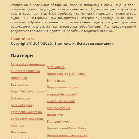
Protocol.ua є власником авторських прав на інформацію, розміщену на веб -
сторінках даного ресурсу, якщо не вказано інше. Під інформацією розуміються
тексти, коментарі, статті, фотозображення, малюнки, ящик-шота, скани, відео,
аудіо, інші матеріали. При використанні матеріалів, розміщених на веб -
сторінках «Протокол» наявність гіперпосилання відкритого для індексації
пошуковими системами на protocol.ua обов`язкове. Під використанням
розуміється копіювання, адаптація, рерайтинг, модифікація тощо.
Повний текст
Copyright © 2014-2026 «Протокол». Всі права захищені.
Партнери
Сережки з діамантами
pereklad.ua
alliancetechnika.ua
Підготовка до НМТ / ЗНО
миралинкс
Винна шафа
Веб мастер
Перевезення хворих
https://motokosmos.ua/
hospice-life.com.ua/
Синтезатори
mk-translations.ua
perevod.agency
maltina.com.ua
agrotechnika.com.ua
Шафи купе
europeservice.com.ua
Брендові сумки
текст юа
Натяжні стелі Nova Stelya
Посилання
Перевезення хворих за
kievperevod.com.ua
кордон