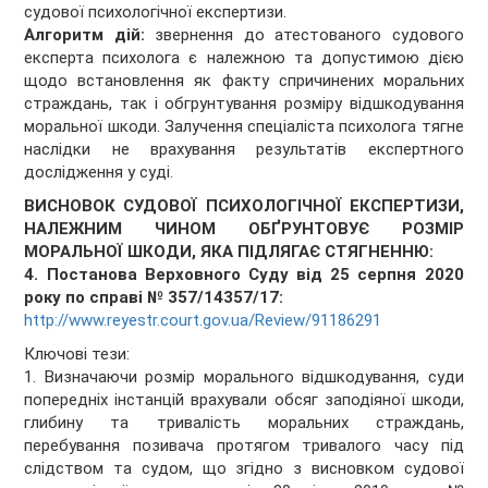
судової психологічної експертизи.
Алгоритм дій:
звернення до атестованого судового
експерта психолога є належною та допустимою дією
щодо встановлення як факту спричинених моральних
страждань, так і обгрунтування розміру відшкодування
моральної шкоди. Залучення спеціаліста психолога тягне
наслідки не врахування результатів експертного
дослідження у суді.
ВИСНОВОК СУДОВОЇ ПСИХОЛОГІЧНОЇ ЕКСПЕРТИЗИ,
НАЛЕЖНИМ ЧИНОМ ОБҐРУНТОВУЄ РОЗМІР
МОРАЛЬНОЇ ШКОДИ, ЯКА ПІДЛЯГАЄ СТЯГНЕННЮ:
4. Постанова Верховного Суду від 25 серпня 2020
року по справі № 357/14357/17:
http://www.reyestr.court.gov.ua/Review/91186291
Ключові тези:
1. Визначаючи розмір морального відшкодування, суди
попередніх інстанцій врахували обсяг заподіяної шкоди,
глибину та тривалість моральних страждань,
перебування позивача протягом тривалого часу під
слідством та судом, що згідно з висновком судової