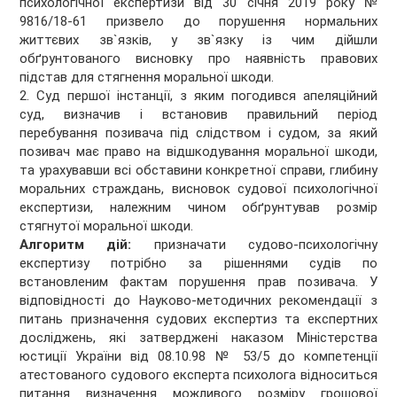
психологічної експертизи від 30 січня 2019 року №
9816/18-61 призвело до порушення нормальних
життєвих зв`язків, у зв`язку із чим дійшли
обґрунтованого висновку про наявність правових
підстав для стягнення моральної шкоди.
2. Суд першої інстанції, з яким погодився апеляційний
суд, визначив і встановив правильний період
перебування позивача під слідством і судом, за який
позивач має право на відшкодування моральної шкоди,
та урахувавши всі обставини конкретної справи, глибину
моральних страждань, висновок судової психологічної
експертизи, належним чином обґрунтував розмір
стягнутої моральної шкоди.
Алгоритм дій:
призначати судово-психологічну
експертизу потрібно за рішеннями судів по
встановленим фактам порушення прав позивача. У
відповідності до Науково-методичних рекомендації з
питань призначення судових експертиз та експертних
досліджень, які затверджені наказом Міністерства
юстиції України від 08.10.98 № 53/5 до компетенції
атестованого судового експерта психолога відноситься
питання визначення можливого розміру грошової