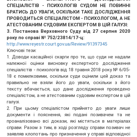
СПЕЦІАЛІСТІВ - ПСИХОЛОГІВ СУДОМ НЕ ПОВИННІ
БРАТИСЬ ДО УВАГИ, ОСКІЛЬКИ ТАКЕ ДОСЛІДЖЕННЯ
ПРОВОДИТЬСЯ СПЕЦІАЛІСТОМ - ПСИХОЛОГОМ, А НЕ
АТЕСТОВАНИМ СУДОВИМ ЕКСПЕРТОМ В ЦІЙ ГАЛУЗІ:
3. Постанова Верховного Суду від 27 серпня 2020
року по справі № 752/23814/17-ц:
http://www.reyestr.court.gov.ua/Review/91397345
Ключові тези:
1. Доводи касаційної скарги про те, що суди не надали
належної оцінки висновку експертного дослідження
спеціалістів - психологів від 18 травня 2018 року № 6/05-
18 є помилковими, оскільки суди оцінили цей доказ та
правильно не взяли його до уваги, оскільки з його
тексту вбачається, що дане дослідження проведено
спеціалістом, а не атестованим судовим експертом в цій
галузі.
2. При цьому спеціалістом прийнято до уваги лише
документи і пояснення, які подані позивачем та не
проаналізовано всі докази, які містяться в матеріалах
справи. Разом з тим, в ході розгляду справи позивач не
заявляв клопотань про призначення у справі відповідної