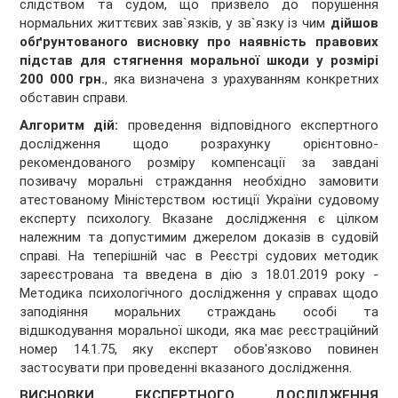
слідством та судом, що призвело до порушення
нормальних життєвих зав`язків, у зв`язку із чим
дійшов
обґрунтованого висновку про наявність правових
підстав для стягнення моральної шкоди у розмірі
200 000 грн.
, яка визначена з урахуванням конкретних
обставин справи.
Алгоритм дій:
проведення відповідного експертного
дослідження щодо розрахунку орієнтовно-
рекомендованого розміру компенсації за завдані
позивачу моральні страждання необхідно замовити
атестованому Міністерством юстиції України судовому
експерту психологу. Вказане дослідження є цілком
належним та допустимим джерелом доказів в судовій
справі. На теперішній час в Реєстрі судових методик
зареєстрована та введена в дію з 18.01.2019 року -
Методика психологічного дослідження у справах щодо
заподіяння моральних страждань особі та
відшкодування моральної шкоди, яка має реєстраційний
номер 14.1.75, яку експерт обов'язково повинен
застосувати при проведенні вказаного дослідження.
ВИСНОВКИ ЕКСПЕРТНОГО ДОСЛІДЖЕННЯ