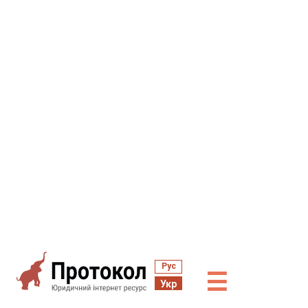
Рус
☰
Укр