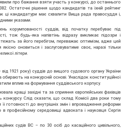
заявили про бажання взяти участь у конкурсі, до останнього
382. Остаточні рішення щодо кандидатів та їхній рейтинг
ак ці кандидатури має схвалити Вища рада правосуддя і,
ідними указами.
ень корумпованості суддів, від початку перебуває під
і, тож будь-яка напівтінь відразу викликає підозри і
 стежать за його перебігом, переважає оптимізм, адже цей
 якісно оновиться і заслуговуватиме своє, наразі тільки
ликої літери.
 від 1921 року) суддів до вищого судового органу України
 обирають на конкурсній основі. Унаслідок конституційної
тили вплив на формування суддівського корпусу.
лювала кращі західні та за сприяння європейських фахівців
ь конкурсу. Слід сказати, що склад Комісії два роки тому
 її готовності до внутрішніх змін і впровадження реформи
 в професійному середовищі адвоката і науковця Сергія
ійних судів ВС – по 30 осіб до касаційного цивільного,