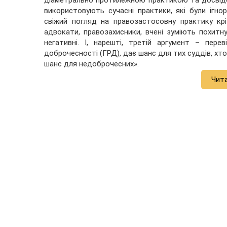
діаметрально протилежною практикою та досвід
використовують сучасні практики, які були ігн
свіжий погляд на правозастосовну практику кр
адвокати, правозахисники, вчені зуміють похитн
негативні. І, нарешті, третій аргумент – пер
доброчесності (ГРД), дає шанс для тих суддів, хто
шанс для недоброчесних».
Чит