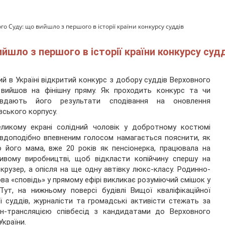
 Суду: що вийшло з першого в історії країни конкурсу суддів
шло з першого в історії країни конкурсу суд
й в Україні відкритий конкурс з добору суддів Верховного
 вийшов на фінішну пряму. Як проходить конкурс та чи
авдають його результати сподівання на оновлення
вського корпусу.
еликому екрані солідний чоловік у добротному костюмі
вдоподібно впевненим голосом намагається пояснити, як
 його мама, вже 20 років як пенсіонерка, працювала на
ивому виробництві, щоб відкласти копійчину спершу на
крузер, а опісля на ще одну автівку люкс-класу. Родинно-
ва «сповідь» у прямому ефірі викликає розуміючий смішок у
 Тут, на нижньому поверсі будівлі Вищої кваліфікаційної
ії суддів, журналісти та громадські активісти стежать за
йн-трансляцією співбесід з кандидатами до Верховного
України.