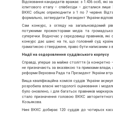
Відсіювання кандидатів вражає: з 1.436 осіб, які 
іспитового етапу – співбесіди – дісталися лише 
ВККС обіцяє оприлюднити з 1 по 7 червня. Відт
формально, затвердити Президент України відпов
Сам конкурс, з огляду на загальновідомий рів
потужними прожекторами медіа та громадськост
суперечки. Водночас у середовищі правників, які
конкурс дає шанс на те, що головний суд країни
граматикою стверджене, право бути написаним з ве
Надії на оздоровлення суддівського корпусу
Справді, уперше за майже століття (а конкретно –
не призначають за вказівкою та примхами влади, а
реформи Верховна Рада та Президент України втра
Вища кваліфікаційна комісія суддів України акуму
розробила власні методології оцінювання і модел
було оновлено, і для багатьох правників маркером
стало призначення головою ВККС авторитетного
Козьякова.
Нині ВККС добирає 120 суддів до чотирьох касац