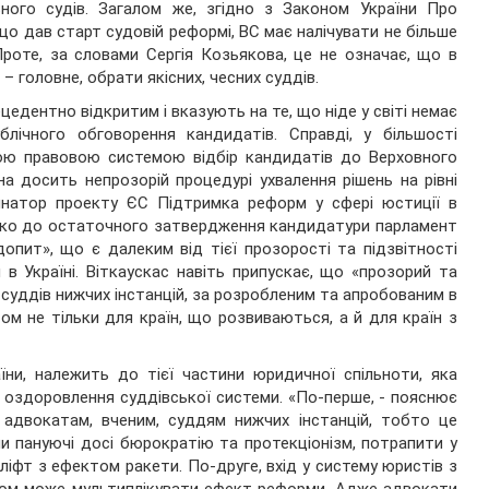
ьного судів. Загалом же, згідно з Законом України Про
, що дав старт судовій реформі, ВС має налічувати не більше
 Проте, за словами Сергія Козьякова, це не означає, що в
 – головне, обрати якісних, чесних суддів.
едентно відкритим і вказують на те, що ніде у світі немає
блічного обговорення кандидатів. Справді, у більшості
тою правовою системою відбір кандидатів до Верховного
а досить непрозорій процедурі ухвалення рішень на рівні
инатор проекту ЄС Підтримка реформ у сфері юстиції в
рідко до остаточного затвердження кандидатури парламент
пит», що є далеким від тієї прозорості та підзвітності
в Україні. Віткаускас навіть припускає, що «прозорий та
 суддів нижчих інстанцій, за розробленим та апробованим в
ом не тільки для країн, що розвиваються, а й для країн з
аїни, належить до тієї частини юридичної спільноти, яка
о оздоровлення суддівської системи. «По-перше, - пояснює
 адвокатам, вченим, суддям нижчих інстанцій, тобто це
ши пануючі досі бюрократію та протекціонізм, потрапити у
ліфт з ефектом ракети. По-друге, вхід у систему юристів з