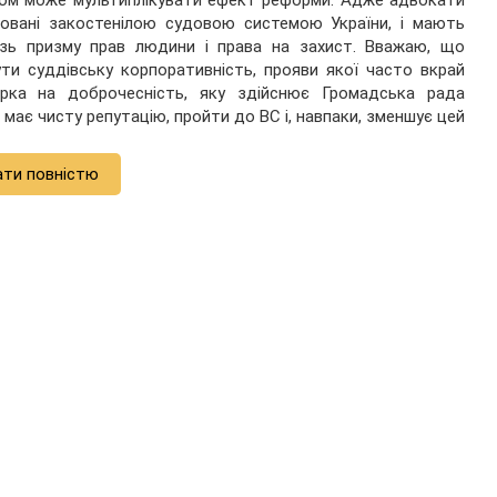
ом може мультиплікувати ефект реформи. Адже адвокати
оровані закостенілою судовою системою України, і мають
ізь призму прав людини і права на захист. Вважаю, що
ути суддівську корпоративність, прояви якої часто вкрай
евірка на доброчесність, яку здійснює Громадська рада
 має чисту репутацію, пройти до ВС і, навпаки, зменшує цей
ати повністю