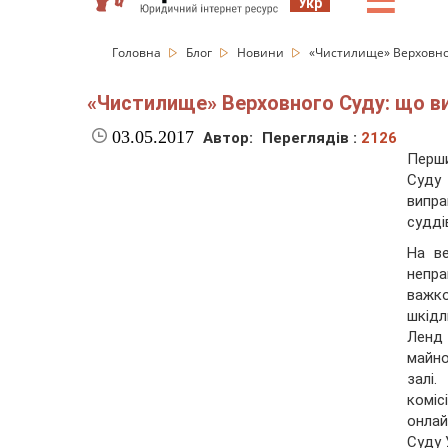
☰
Укр
Головна
Блог
Новини
«Чистилище» Верховного
«Чистилище» Верховного Суду: що вий
03.05.2017
Автор:
Переглядів :
2126
Перши
Суду
випр
судді
На в
непра
важко
шкідл
Ленд 
майно
залі.
коміс
онла
Суду 