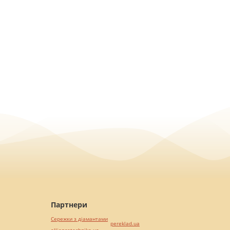
Партнери
Сережки з діамантами
pereklad.ua
alliancetechnika.ua