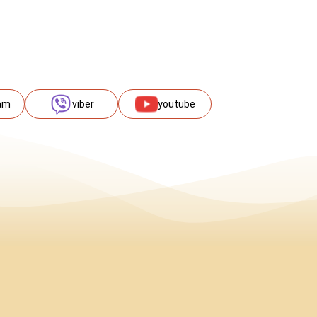
am
viber
youtube