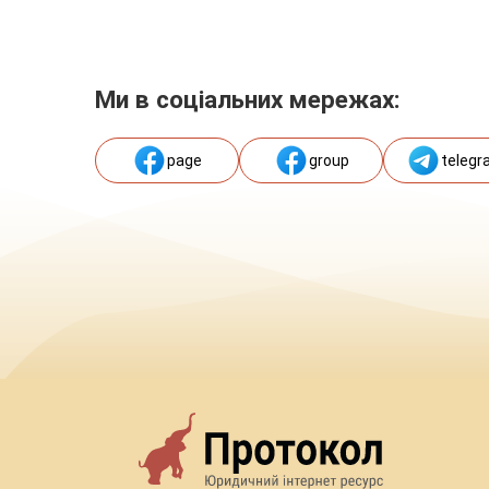
Ми в соціальних мережах:
page
group
telegr