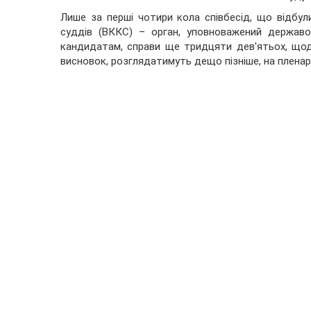
Лише за перші чотири кола співбесід, що відбули
суддів (ВККС) – орган, уповноважений держав
кандидатам, справи ще тридцяти дев'ятьох, що
висновок, розглядатимуть дещо пізніше, на пленар