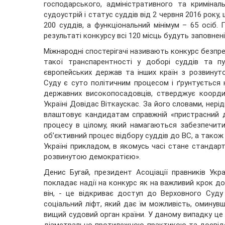
господарського, адміністративного та кримінал
судоустрій і статус суддів від 2 червня 2016 року
200 суддів, а функціональний мінімум – 65 осіб.
результаті конкурсу всі 120 місць будуть заповнені
Міжнародні спостерігачі називають конкурс безпрец
такої транспарентності у доборі суддів та пу
європейських держав та інших країн з розвину
Суду є суто політичним процесом і ґрунтується н
державних високопосадовців, стверджує коорд
Україні Довідас Віткаускас. За його словами, не
влаштовує кандидатам справжній «пристрасний до
процесу в цілому, який намагаються забезпечити 
об’єктивний процес відбору суддів до ВС, а також
Україні прикладом, в якомусь часі стане стандарт
розвинутою демократією».
Денис Бугай, президент Асоціації правників Укр
покладає надії на конкурс як на важливий крок д
він, - це відкриває доступ до Верховного Суду
соціальний ліфт, який дає їм можливість, оминув
вищий судовий орган країни. У даному випадку це 