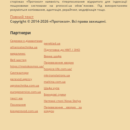
сторінках «Протокол» наявність гіперпосилання відкритого для індексації
пошуковими системами на protocol.ua обов`язкове. Під використанням
розуміється копіювання, адаптація, рерайтинг, модифікація тощо.
Повний текст
Copyright © 2014-2026 «Протокол». Всі права захищені.
Партнери
Сережки з діамантами
pereklad.ua
alliancetechnika.ua
Підготовка до НМТ / ЗНО
миралинкс
Винна шафа
Веб мастер
Перевезення хворих
https://motokosmos.ua/
hospice-life.com.ua/
Синтезатори
mk-translations.ua
perevod.agency
maltina.com.ua
agrotechnika.com.ua
Шафи купе
europeservice.com.ua
Брендові сумки
текст юа
Натяжні стелі Nova Stelya
Посилання
Перевезення хворих за
kievperevod.com.ua
кордон