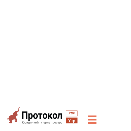
Рус
☰
Укр