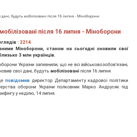
ї дані, будуть мобілізовані після 16 липня - Міноборони
 мобілізовані після 16 липня - Міноборони
глядів :
2214
аними Міноборони, станом на сьогодні оновили свої
близько 3 млн українців.
оборони України запевнили, що не всі військовозобов'язані,
новив свої дані, будуть
мобілізовані
після 16 липня.
це
повідомив
директор Департаменту кадрової політики
терства оборони України полковник Марко Андрусяк під
рифінгу у неділю, 14 липня.