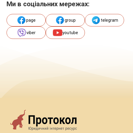
Ми в соціальних мережах:
page
group
telegram
viber
youtube