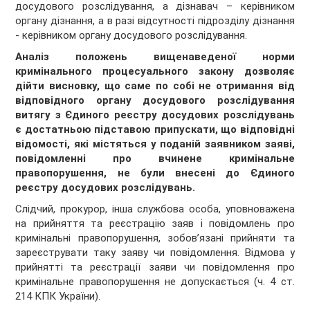
досудового розслідування, а дізнавач – керівником
органу дізнання, а в разі відсутності підрозділу дізнання
- керівником органу досудового розслідування.
Аналіз положень вищенаведеної норми
кримінального процесуального закону дозволяє
дійти висновку, що саме по собі не отримання від
відповідного органу досудового розслідування
витягу з Єдиного реєстру досудових розслідувань
є достатньою підставою припускати, що відповідні
відомості, які містяться у поданій заявником заяві,
повідомленні про вчинене кримінальне
правопорушення, не були внесені до Єдиного
реєстру досудових розслідувань.
Слідчий, прокурор, інша службова особа, уповноважена
на прийняття та реєстрацію заяв і повідомлень про
кримінальні правопорушення, зобов’язані прийняти та
зареєструвати таку заяву чи повідомлення. Відмова у
прийнятті та реєстрації заяви чи повідомлення про
кримінальне правопорушення не допускається (ч. 4 ст.
214 КПК України).