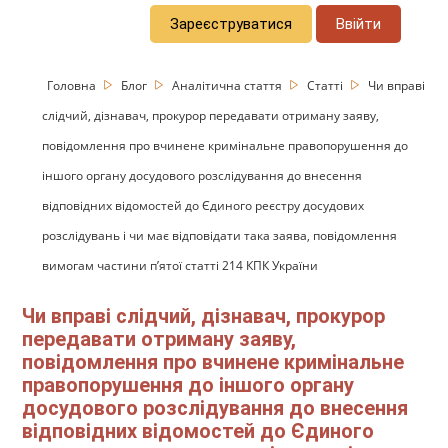
Зареєструватися
Ввійти
Головна
Блог
Аналітична стаття
Статті
Чи вправі
слідчий, дізнавач, прокурор передавати отриману заяву,
повідомлення про вчинене кримінальне правопорушення до
іншого органу досудового розслідування до внесення
відповідних відомостей до Єдиного реєстру досудових
розслідувань і чи має відповідати така заява, повідомлення
вимогам частини п’ятої статті 214 КПК України
Чи вправі слідчий, дізнавач, прокурор
передавати отриману заяву,
повідомлення про вчинене кримінальне
правопорушення до іншого органу
досудового розслідування до внесення
відповідних відомостей до Єдиного