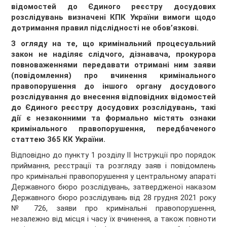
відомостей до Єдиного реєстру досудових
розслідувань визначені КПК України вимоги щодо
дотримання правил підслідності не обов’язкові.
З огляду на те, що кримінальний процесуальний
закон не наділяє слідчого, дізнавача, прокурора
повноваженнями передавати отримані ним заяви
(повідомлення) про вчинення кримінального
правопорушення до іншого органу досудового
розслідування до внесення відповідних відомостей
до Єдиного реєстру досудових розслідувань, такі
дії є незаконними та формально містять ознаки
кримінального правопорушення, передбаченого
статтею 365 КК України.
Відповідно до пункту 1 розділу ІІ Інструкції про порядок
приймання, реєстрації та розгляду заяв і повідомлень
про кримінальні правопорушення у центральному апараті
Державного бюро розслідувань, затвердженої наказом
Державного бюро розслідувань від 28 грудня 2021 року
№ 726, заяви про кримінальні правопорушення,
незалежно від місця і часу їх вчинення, а також повноти