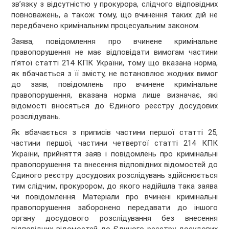
зв’язку з відсутністю у прокурора, слідчого відповідних
повноважень, а також тому, що вчинення таких дій не
передбачено кримінальним процесуальним законом.
Заява, повідомлення про вчинене кримінальне
правопорушення не має відповідати вимогам частини
п’ятої статті 214 КПК України, тому що вказана норма,
як вбачається з її змісту, не встановлює жодних вимог
до заяв, повідомлень про вчинене кримінальне
правопорушення, вказана норма лише визначає, які
відомості вносяться до Єдиного реєстру досудових
розслідувань.
Як вбачається з приписів частини першої статті 25,
частини першої, частини четвертої статті 214 КПК
України, прийняття заяв і повідомлень про кримінальні
правопорушення та внесення відповідних відомостей до
Єдиного реєстру досудових розслідувань здійснюється
тим слідчим, прокурором, до якого надійшла така заява
чи повідомлення. Матеріали про вчинені кримінальні
правопорушення заборонено передавати до іншого
органу досудового розслідування без внесення