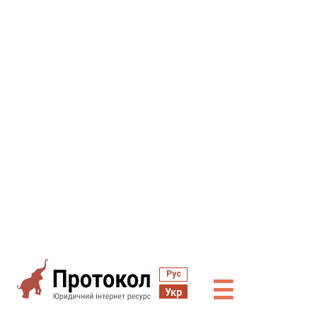
Рус
☰
Укр