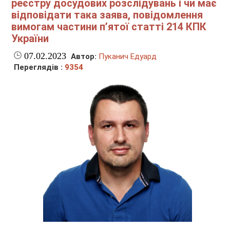
реєстру досудових розслідувань і чи має
відповідати така заява, повідомлення
вимогам частини п’ятої статті 214 КПК
України
07.02.2023
Автор:
Пуканич Едуард
Переглядів :
9354