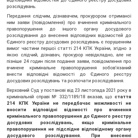
відповідних відомостей до Єдиного реєстру досудових
розслідувань.
Передання слідчим, дізнавачем, прокурором отриманої
ним заяви (повідомлення) про вчинення кримінального
правопорушення до іншого органу досудового
розслідування до внесення відповідних відомостей до
Єдиного реєстру досудових розслідувань є порушенням
вимог частини першої статті 214 КПК України, згідно з
якою слідчий, дізнавач, прокурор невідкладно, але не
пізніше 24 годин після подання заяви, повідомлення про
вчинене кримінальне правопорушення зобов’язаний
внести відповідні відомості до Єдиного реєстру
досудових розслідувань та розпочати розслідування.
Верховний Суд у постанові від 23 листопада 2021 року в
кримінальній справі № 332/1189/18 вказав, що
стаття
214 КПК України не передбачає можливості не
вносити відповідні відомості про вчинення
кримінального правопорушення до Єдиного реєстру
досудових розслідувань, якщо кримінальне
правопорушення не підслідне відповідному органу
досудового розслідування. При внесенні