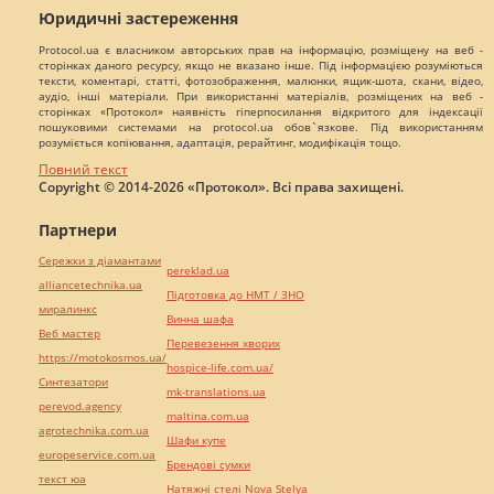
Юридичні застереження
Protocol.ua є власником авторських прав на інформацію, розміщену на веб -
сторінках даного ресурсу, якщо не вказано інше. Під інформацією розуміються
тексти, коментарі, статті, фотозображення, малюнки, ящик-шота, скани, відео,
аудіо, інші матеріали. При використанні матеріалів, розміщених на веб -
сторінках «Протокол» наявність гіперпосилання відкритого для індексації
пошуковими системами на protocol.ua обов`язкове. Під використанням
розуміється копіювання, адаптація, рерайтинг, модифікація тощо.
Повний текст
Copyright © 2014-2026 «Протокол». Всі права захищені.
Партнери
Сережки з діамантами
pereklad.ua
alliancetechnika.ua
Підготовка до НМТ / ЗНО
миралинкс
Винна шафа
Веб мастер
Перевезення хворих
https://motokosmos.ua/
hospice-life.com.ua/
Синтезатори
mk-translations.ua
perevod.agency
maltina.com.ua
agrotechnika.com.ua
Шафи купе
europeservice.com.ua
Брендові сумки
текст юа
Натяжні стелі Nova Stelya