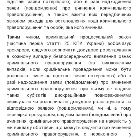
підставі заяви потерпілого) або в разі надходження
заяви (повідомлення) про вчинення кримінального
правопорушення, а також вжити всіх передбачених
законом заходів для встановлення події кримінального
правопорушення та особи, яка його вчинила.
Таким чином, кримінальний процесуальний закон
(частина перша статті 25 КПК України) зобов’язує
прокурора, слідчого розпочати досудове розслідування
в кожному випадку безпосереднього виявлення ознак
кримінального правопорушення (за виключенням
випадків, коли кримінальне провадження може бути
розпочате лише на підставі заяви потерпілого) або в
разі надходження заяви (повідомлення) про вчинення
кримінального правопорушення, при цьому не наділяє
таких суб’єктів дискреційними повноваженнями
вирішувати чи розпочинати досудове розслідування за
відповідною заявою (повідомленням), чи ні, а тому
перевірка прокурором, слідчим заяви (повідомлення) про
вчинення кримінального правопорушення на наявність у
ній викладу обставин, що можуть свідчити про вчинення
кримінального правопорушення, є незаконною – у